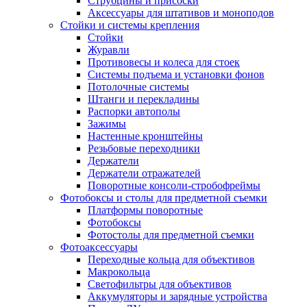
Струбцины и присоски
Аксессуары для штативов и моноподов
Стойки и системы крепления
Стойки
Журавли
Противовесы и колеса для стоек
Системы подъема и установки фонов
Потолочные системы
Штанги и перекладины
Распорки автополы
Зажимы
Настенные кронштейны
Резьбовые переходники
Держатели
Держатели отражателей
Поворотные консоли-стробофреймы
Фотобоксы и столы для предметной съемки
Платформы поворотные
Фотобоксы
Фотостолы для предметной съемки
Фотоаксессуары
Переходные кольца для объективов
Макрокольца
Светофильтры для объективов
Аккумуляторы и зарядные устройства