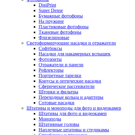
DigiPrint
Super Dense
Бумажные фотофоны
На пружине
Пластиковые фотофоны
Тканевые фотофоны
Флизелиновые
Светоформирующие насадки и отражатели
Софтбоксы
Насадки для накамерных вспышек
Фотозонты
Отражатели и панели
Рефлекторы
Портретные тарелки
Конусы и оптические насадки
Сферические рассеиватели
Шторки и фильтры
Переходные кольца и адаптеры
Сотовые насадки
Штативы и моноподы для фото и видеокамер
Штативы для фото и видеокамер
Моноподы
Штативные головы
Наплечные штативы и стедикамы