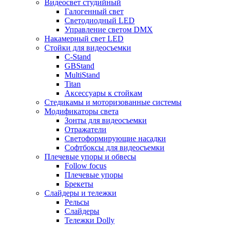
Видеосвет студийный
Галогенный свет
Светодиодный LED
Управление светом DMX
Накамерный свет LED
Стойки для видеосъемки
C-Stand
GBStand
MultiStand
Titan
Аксессуары к стойкам
Стедикамы и моторизованные системы
Модификаторы света
Зонты для видеосъемки
Отражатели
Светоформирующие насадки
Софтбоксы для видеосъемки
Плечевые упоры и обвесы
Follow focus
Плечевые упоры
Брекеты
Слайдеры и тележки
Рельсы
Слайдеры
Тележки Dolly