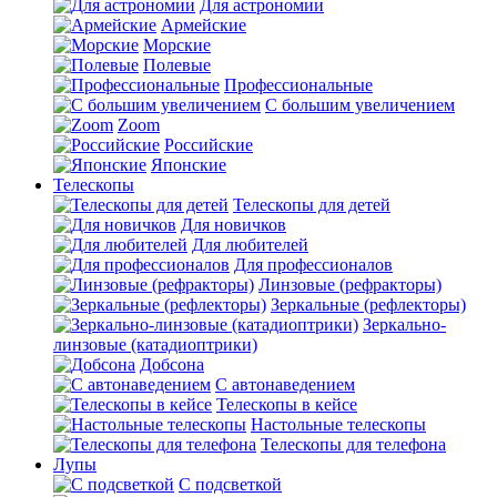
Для астрономии
Армейские
Морские
Полевые
Профессиональные
С большим увеличением
Zoom
Российские
Японские
Телескопы
Телескопы для детей
Для новичков
Для любителей
Для профессионалов
Линзовые (рефракторы)
Зеркальные (рефлекторы)
Зеркально-
линзовые (катадиоптрики)
Добсона
С автонаведением
Телескопы в кейсе
Настольные телескопы
Телескопы для телефона
Лупы
С подсветкой