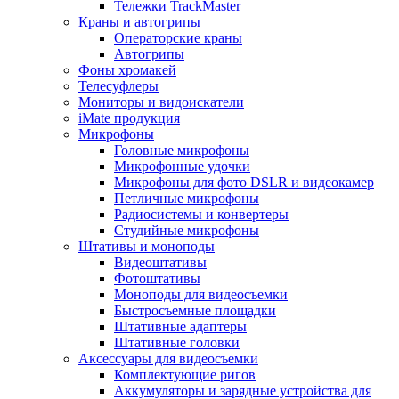
Тележки TrackMaster
Краны и автогрипы
Операторские краны
Автогрипы
Фоны хромакей
Телесуфлеры
Мониторы и видоискатели
iMate продукция
Микрофоны
Головные микрофоны
Микрофонные удочки
Микрофоны для фото DSLR и видеокамер
Петличные микрофоны
Радиосистемы и конвертеры
Студийные микрофоны
Штативы и моноподы
Видеоштативы
Фотоштативы
Моноподы для видеосъемки
Быстросъемные площадки
Штативные адаптеры
Штативные головки
Аксессуары для видеосъемки
Комплектующие ригов
Аккумуляторы и зарядные устройства для