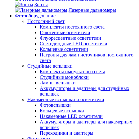
Зонты
Лазерные дальномеры
Фотооборудование
Постоянный свет
Комплекты постоянного света
Галогенные осветители
Флуоресцентные осветители
Светодиодные LED осветители
Кольцевые осветители
Патроны для ламп источников постоянного
света
Студийные вспышки
Комплекты импульсного света
Студийные моноблоки
Лампы вспышки
Аккумуляторы и адаптеры для студийных
вспышек
Накамерные вспышки и осветители
Фотовспышки
Кольцевые вспышки
Накамерные LED осветители
Аккумуляторы и адаптеры для накамерных
вспышек
Переходники и адаптеры
Фотофоны