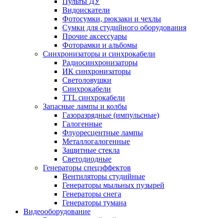
Пульты ДУ
Видоискатели
Фотосумки, рюкзаки и чехлы
Сумки для студийного оборудования
Прочие аксессуары
Фоторамки и альбомы
Синхронизаторы и синхрокабели
Радиосинхронизаторы
ИК синхронизаторы
Светоловушки
Синхрокабели
TTL синхрокабели
Запасные лампы и колбы
Газоразрядные (импульсные)
Галогенные
Флуоресцентные лампы
Металлогалогенные
Защитные стекла
Светодиодные
Генераторы спецэффектов
Вентиляторы студийные
Генераторы мыльных пузырей
Генераторы снега
Генераторы тумана
Видеооборудование