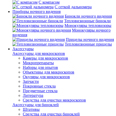
С компасом
С сеткой дальномера
Приборы ночного видения
Бинокли ночного видения
Тепловизионные бинокли
Монокуляры тепловизоры
Монокуляры ночного
видения
Прицелы ночного видения
Тепловизионные прицелы
Аксессуары
Аксессуары для микроскопов
Камеры для микроскопов
Микропрепараты
Наборы для опытов
Объективы для микроскопов
Окуляры для микроскопов
Запчасти
Покровные стекла
Предметные стекла
Литература
Средства для очистки микроскопов
Аксессуары для биноклей
Штативы
Средства для очистки биноклей