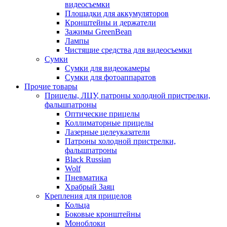
видеосъемки
Площадки для аккумуляторов
Кронштейны и держатели
Зажимы GreenBean
Лампы
Чистящие средства для видеосъемки
Сумки
Сумки для видеокамеры
Сумки для фотоаппаратов
Прочие товары
Прицелы, ЛЦУ, патроны холодной пристрелки,
фальшпатроны
Оптические прицелы
Коллиматорные прицелы
Лазерные целеуказатели
Патроны холодной пристрелки,
фальшпатроны
Black Russian
Wolf
Пневматика
Храбрый Заяц
Крепления для прицелов
Кольца
Боковые кронштейны
Моноблоки