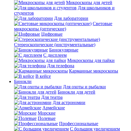
Микроскопы для детей
Для школьников и
студентов
Для лаборатории
Световые
микроскопы (оптические)
Цифровые
Стереоскопические (инструментальные)
Бинокулярные
С дисплеем
Микроскопы для пайки
Для телефона
Карманные микроскопы
В кейсе
Бинокли
Для охоты и рыбалки
Бинокли для детей
Для театра
Для астрономии
Армейские
Морские
Полевые
Профессиональные
С большим увеличением