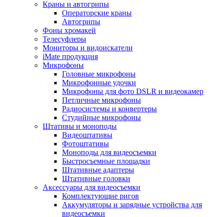
Краны и автогрипы
Операторские краны
Автогрипы
Фоны хромакей
Телесуфлеры
Мониторы и видоискатели
iMate продукция
Микрофоны
Головные микрофоны
Микрофонные удочки
Микрофоны для фото DSLR и видеокамер
Петличные микрофоны
Радиосистемы и конвертеры
Студийные микрофоны
Штативы и моноподы
Видеоштативы
Фотоштативы
Моноподы для видеосъемки
Быстросъемные площадки
Штативные адаптеры
Штативные головки
Аксессуары для видеосъемки
Комплектующие ригов
Аккумуляторы и зарядные устройства для
видеосъемки