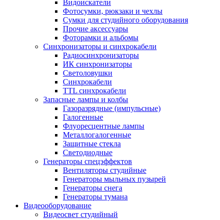
Видоискатели
Фотосумки, рюкзаки и чехлы
Сумки для студийного оборудования
Прочие аксессуары
Фоторамки и альбомы
Синхронизаторы и синхрокабели
Радиосинхронизаторы
ИК синхронизаторы
Светоловушки
Синхрокабели
TTL синхрокабели
Запасные лампы и колбы
Газоразрядные (импульсные)
Галогенные
Флуоресцентные лампы
Металлогалогенные
Защитные стекла
Светодиодные
Генераторы спецэффектов
Вентиляторы студийные
Генераторы мыльных пузырей
Генераторы снега
Генераторы тумана
Видеооборудование
Видеосвет студийный