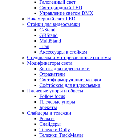
Галогенный свет
Светодиодный LED
Управление светом DMX
Накамерный свет LED
Стойки для видеосъемки
C-Stand
GBStand
MultiStand
Titan
Аксессуары к стойкам
Стедикамы и моторизованные системы
Модификаторы света
Зонты для видеосъемки
Отражатели
Светоформирующие насадки
Софтбоксы для видеосъемки
Плечевые упоры и обвесы
Follow focus
Плечевые упоры
Брекеты
Слайдеры и тележки
Рельсы
Слайдеры
Тележки Dolly
Тележки TrackMaster