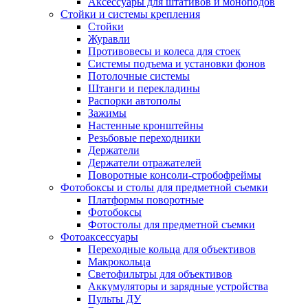
Аксессуары для штативов и моноподов
Стойки и системы крепления
Стойки
Журавли
Противовесы и колеса для стоек
Системы подъема и установки фонов
Потолочные системы
Штанги и перекладины
Распорки автополы
Зажимы
Настенные кронштейны
Резьбовые переходники
Держатели
Держатели отражателей
Поворотные консоли-стробофреймы
Фотобоксы и столы для предметной съемки
Платформы поворотные
Фотобоксы
Фотостолы для предметной съемки
Фотоаксессуары
Переходные кольца для объективов
Макрокольца
Светофильтры для объективов
Аккумуляторы и зарядные устройства
Пульты ДУ