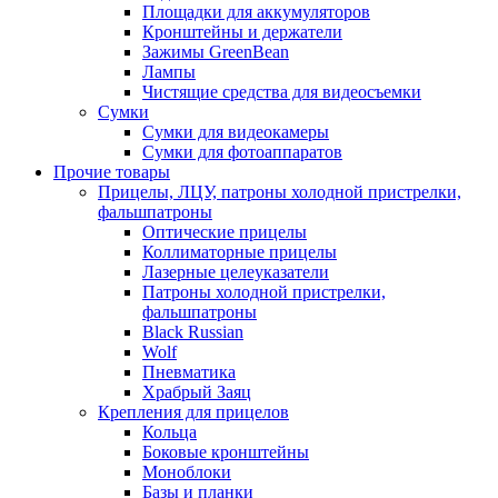
Площадки для аккумуляторов
Кронштейны и держатели
Зажимы GreenBean
Лампы
Чистящие средства для видеосъемки
Сумки
Сумки для видеокамеры
Сумки для фотоаппаратов
Прочие товары
Прицелы, ЛЦУ, патроны холодной пристрелки,
фальшпатроны
Оптические прицелы
Коллиматорные прицелы
Лазерные целеуказатели
Патроны холодной пристрелки,
фальшпатроны
Black Russian
Wolf
Пневматика
Храбрый Заяц
Крепления для прицелов
Кольца
Боковые кронштейны
Моноблоки
Базы и планки