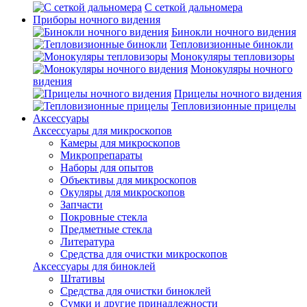
С сеткой дальномера
Приборы ночного видения
Бинокли ночного видения
Тепловизионные бинокли
Монокуляры тепловизоры
Монокуляры ночного
видения
Прицелы ночного видения
Тепловизионные прицелы
Аксессуары
Аксессуары для микроскопов
Камеры для микроскопов
Микропрепараты
Наборы для опытов
Объективы для микроскопов
Окуляры для микроскопов
Запчасти
Покровные стекла
Предметные стекла
Литература
Средства для очистки микроскопов
Аксессуары для биноклей
Штативы
Средства для очистки биноклей
Сумки и другие принадлежности