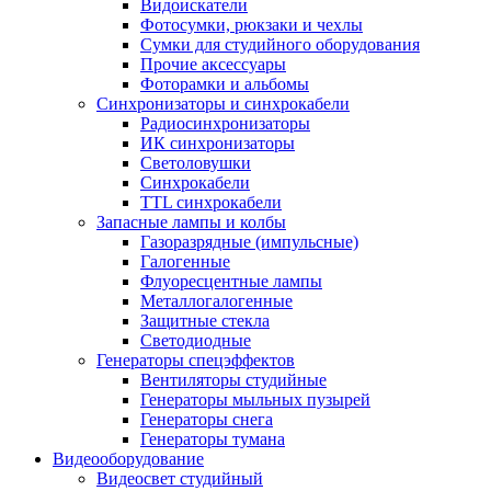
Видоискатели
Фотосумки, рюкзаки и чехлы
Сумки для студийного оборудования
Прочие аксессуары
Фоторамки и альбомы
Синхронизаторы и синхрокабели
Радиосинхронизаторы
ИК синхронизаторы
Светоловушки
Синхрокабели
TTL синхрокабели
Запасные лампы и колбы
Газоразрядные (импульсные)
Галогенные
Флуоресцентные лампы
Металлогалогенные
Защитные стекла
Светодиодные
Генераторы спецэффектов
Вентиляторы студийные
Генераторы мыльных пузырей
Генераторы снега
Генераторы тумана
Видеооборудование
Видеосвет студийный