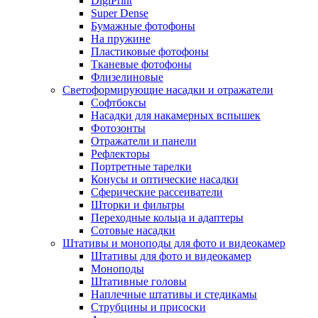
DigiPrint
Super Dense
Бумажные фотофоны
На пружине
Пластиковые фотофоны
Тканевые фотофоны
Флизелиновые
Светоформирующие насадки и отражатели
Софтбоксы
Насадки для накамерных вспышек
Фотозонты
Отражатели и панели
Рефлекторы
Портретные тарелки
Конусы и оптические насадки
Сферические рассеиватели
Шторки и фильтры
Переходные кольца и адаптеры
Сотовые насадки
Штативы и моноподы для фото и видеокамер
Штативы для фото и видеокамер
Моноподы
Штативные головы
Наплечные штативы и стедикамы
Струбцины и присоски