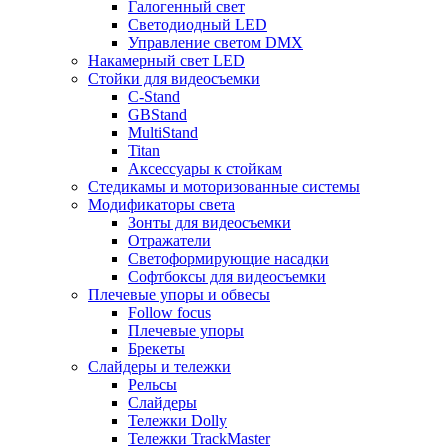
Галогенный свет
Светодиодный LED
Управление светом DMX
Накамерный свет LED
Стойки для видеосъемки
C-Stand
GBStand
MultiStand
Titan
Аксессуары к стойкам
Стедикамы и моторизованные системы
Модификаторы света
Зонты для видеосъемки
Отражатели
Светоформирующие насадки
Софтбоксы для видеосъемки
Плечевые упоры и обвесы
Follow focus
Плечевые упоры
Брекеты
Слайдеры и тележки
Рельсы
Слайдеры
Тележки Dolly
Тележки TrackMaster