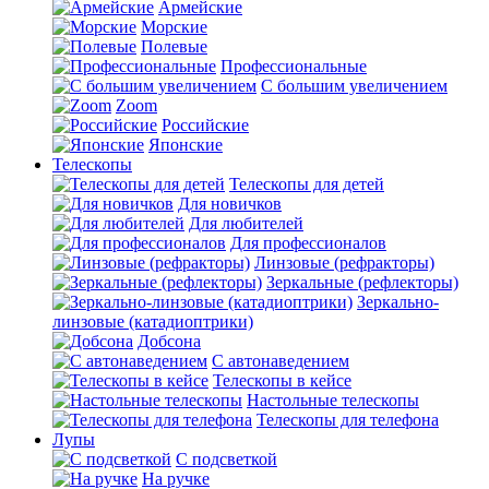
Армейские
Морские
Полевые
Профессиональные
С большим увеличением
Zoom
Российские
Японские
Телескопы
Телескопы для детей
Для новичков
Для любителей
Для профессионалов
Линзовые (рефракторы)
Зеркальные (рефлекторы)
Зеркально-
линзовые (катадиоптрики)
Добсона
С автонаведением
Телескопы в кейсе
Настольные телескопы
Телескопы для телефона
Лупы
С подсветкой
На ручке