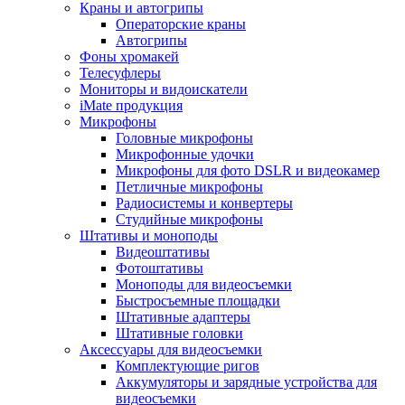
Краны и автогрипы
Операторские краны
Автогрипы
Фоны хромакей
Телесуфлеры
Мониторы и видоискатели
iMate продукция
Микрофоны
Головные микрофоны
Микрофонные удочки
Микрофоны для фото DSLR и видеокамер
Петличные микрофоны
Радиосистемы и конвертеры
Студийные микрофоны
Штативы и моноподы
Видеоштативы
Фотоштативы
Моноподы для видеосъемки
Быстросъемные площадки
Штативные адаптеры
Штативные головки
Аксессуары для видеосъемки
Комплектующие ригов
Аккумуляторы и зарядные устройства для
видеосъемки