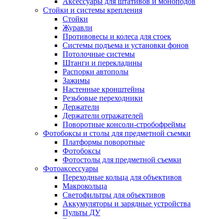
Аксессуары для штативов и моноподов
Стойки и системы крепления
Стойки
Журавли
Противовесы и колеса для стоек
Системы подъема и установки фонов
Потолочные системы
Штанги и перекладины
Распорки автополы
Зажимы
Настенные кронштейны
Резьбовые переходники
Держатели
Держатели отражателей
Поворотные консоли-стробофреймы
Фотобоксы и столы для предметной съемки
Платформы поворотные
Фотобоксы
Фотостолы для предметной съемки
Фотоаксессуары
Переходные кольца для объективов
Макрокольца
Светофильтры для объективов
Аккумуляторы и зарядные устройства
Пульты ДУ