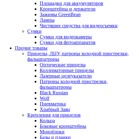
Площадки для аккумуляторов
Кронштейны и держатели
Зажимы GreenBean
Лампы
Чистящие средства для видеосъемки
Сумки
Сумки для видеокамеры
Сумки для фотоаппаратов
Прочие товары
Прицелы, ЛЦУ, патроны холодной пристрелки,
фальшпатроны
Оптические прицелы
Коллиматорные прицелы
Лазерные целеуказатели
Патроны холодной пристрелки,
фальшпатроны
Black Russian
Wolf
Пневматика
Храбрый Заяц
Крепления для прицелов
Кольца
Боковые кронштейны
Моноблоки
Базы и планки