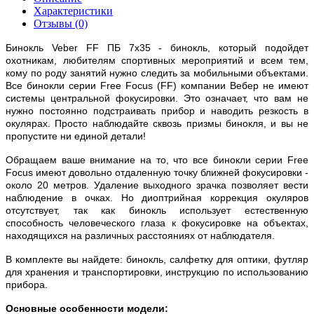
Характеристики
Отзывы (0)
Бинокль Veber FF ПБ 7x35 - бинокль, который подойдет
охотникам, любителям спортивных мероприятий и всем тем,
кому по роду занятий нужно следить за мобильными объектами.
Все бинокли серии Free Focus (FF) компании Вебер не имеют
системы центральной фокусировки. Это означает, что вам не
нужно постоянно подстраивать прибор и наводить резкость в
окулярах. Просто наблюдайте сквозь призмы бинокля, и вы не
пропустите ни единой детали!
Обращаем ваше внимание на то, что все бинокли серии Free
Focus имеют довольно отдаленную точку ближней фокусировки -
около 20 метров. Удаление выходного зрачка позволяет вести
наблюдение в очках. Но диоптрийная коррекция окуляров
отсутствует, так как бинокль использует естественную
способность человеческого глаза к фокусировке на объектах,
находящихся на различных расстояниях от наблюдателя.
В комплекте вы найдете: бинокль, салфетку для оптики, футляр
для хранения и транспортировки, инструкцию по использованию
прибора.
Основные особенности модели: