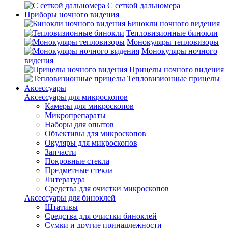
С сеткой дальномера
Приборы ночного видения
Бинокли ночного видения
Тепловизионные бинокли
Монокуляры тепловизоры
Монокуляры ночного
видения
Прицелы ночного видения
Тепловизионные прицелы
Аксессуары
Аксессуары для микроскопов
Камеры для микроскопов
Микропрепараты
Наборы для опытов
Объективы для микроскопов
Окуляры для микроскопов
Запчасти
Покровные стекла
Предметные стекла
Литература
Средства для очистки микроскопов
Аксессуары для биноклей
Штативы
Средства для очистки биноклей
Сумки и другие принадлежности