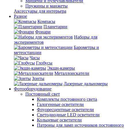
Мишени и пулеулавливатели
Пружины и манжеты
Аксессуары для интерьера
Разное
Компасы
Планетарии
Фонари
Наборы для
экспериментов
Барометры и
метеостанции
Часы
Глобусы
Экшн-камеры
Металлоискатели
Зонты
Лазерные дальномеры
Фотооборудование
Постоянный свет
Комплекты постоянного света
Галогенные осветители
Флуоресцентные осветители
Светодиодные LED осветители
Кольцевые осветители
Патроны для ламп источников постоянного