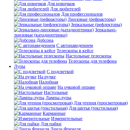
Для новичков
Для любителей
Для профессионалов
Линзовые (рефракторы)
Зеркальные (рефлекторы)
Зеркально-
линзовые (катадиоптрики)
Добсона
С автонаведением
Телескопы в кейсе
Настольные телескопы
Телескопы для телефона
Лупы
С подсветкой
На ручке
Налобная
На очковой оправе
Настольные
Лампы-лупы
Для чтения (просмотровая)
Для шитья (текстильная)
Карманные
Измерительные
Для пайки
Линза Френеля