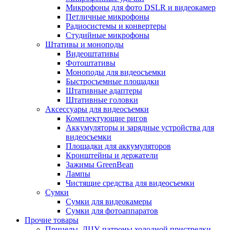
Микрофоны для фото DSLR и видеокамер
Петличные микрофоны
Радиосистемы и конвертеры
Студийные микрофоны
Штативы и моноподы
Видеоштативы
Фотоштативы
Моноподы для видеосъемки
Быстросъемные площадки
Штативные адаптеры
Штативные головки
Аксессуары для видеосъемки
Комплектующие ригов
Аккумуляторы и зарядные устройства для
видеосъемки
Площадки для аккумуляторов
Кронштейны и держатели
Зажимы GreenBean
Лампы
Чистящие средства для видеосъемки
Сумки
Сумки для видеокамеры
Сумки для фотоаппаратов
Прочие товары
Прицелы, ЛЦУ, патроны холодной пристрелки,