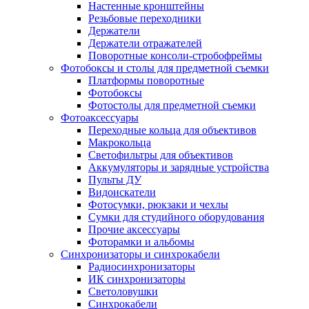
Настенные кронштейны
Резьбовые переходники
Держатели
Держатели отражателей
Поворотные консоли-стробофреймы
Фотобоксы и столы для предметной съемки
Платформы поворотные
Фотобоксы
Фотостолы для предметной съемки
Фотоаксессуары
Переходные кольца для объективов
Макрокольца
Светофильтры для объективов
Аккумуляторы и зарядные устройства
Пульты ДУ
Видоискатели
Фотосумки, рюкзаки и чехлы
Сумки для студийного оборудования
Прочие аксессуары
Фоторамки и альбомы
Синхронизаторы и синхрокабели
Радиосинхронизаторы
ИК синхронизаторы
Светоловушки
Синхрокабели