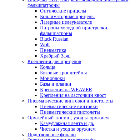
фальшпатроны
Оптические прицелы
Коллиматорные прицелы
Лазерные целеуказатели
Патроны холодной пристрелки,
фальшпатроны
Black Russian
Wolf
Пневматика
Храбрый Заяц
Крепления для прицелов
Кольца
Боковые кронштейны
Моноблоки
Базы и планки
Крепления на WEAVER
Крепления на ласточкин хвост
Пневматические винтовки и пистолеты
Пневматические винтовки
Пневматические пистолеты
Оружейный тюнинг, уход за оружием
Камуфляжная лента и др.
Чистка и уход за оружием
Подствольные фонари