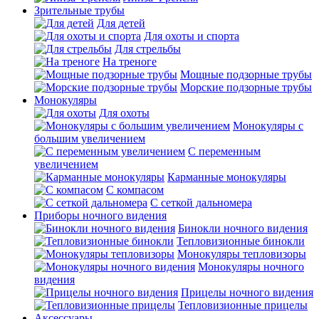
Зрительные трубы
Для детей
Для охоты и спорта
Для стрельбы
На треноге
Мощные подзорные трубы
Морские подзорные трубы
Монокуляры
Для охоты
Монокуляры с
большим увеличением
С переменным
увеличением
Карманные монокуляры
С компасом
С сеткой дальномера
Приборы ночного видения
Бинокли ночного видения
Тепловизионные бинокли
Монокуляры тепловизоры
Монокуляры ночного
видения
Прицелы ночного видения
Тепловизионные прицелы
Аксессуары