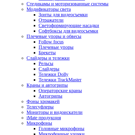
Стедикамы и моторизованные системы
Модификаторы света
Зонты для видеосъемки
Отражатели
Светоформирующие насадки
Софтбоксы для видеосъемки
Плечевые упоры и обвесы
Follow focus
Плечевые упоры
Брекеты
Слайдеры и тележки
Рельсы
Слайдеры
Тележки Dolly
Тележки TrackMaster
Краны и автогрипы
Операторские краны
Автогрипы
Фоны хромакей
Телесуфлеры
Мониторы и видоискатели
iMate продукция
Микрофоны
Головные микрофоны
Микрофонные удочки