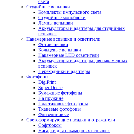
света
Студийные вспышки
Комплекты импульсного света
Студийные моноблоки
Лампы вспышки
Аккумуляторы и адаптеры для студийных
вспышек
Накамерные вспышки и осветители
Фотовспышки
Кольцевые вспышки
Накамерные LED осветители
Аккумуляторы и адаптеры для накамерных
вспышек
Переходники и адаптеры
Фотофоны
DigiPrint
Super Dense
Бумажные фотофоны
На пружине
Пластиковые фотофоны
Тканевые фотофоны
Флизелиновые
Светоформирующие насадки и отражатели
Софтбоксы
Насадки для накамерных вспышек