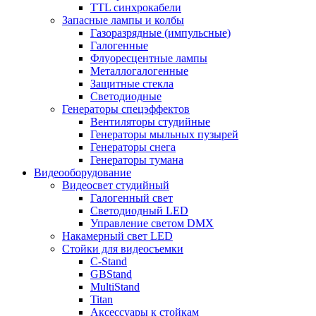
TTL синхрокабели
Запасные лампы и колбы
Газоразрядные (импульсные)
Галогенные
Флуоресцентные лампы
Металлогалогенные
Защитные стекла
Светодиодные
Генераторы спецэффектов
Вентиляторы студийные
Генераторы мыльных пузырей
Генераторы снега
Генераторы тумана
Видеооборудование
Видеосвет студийный
Галогенный свет
Светодиодный LED
Управление светом DMX
Накамерный свет LED
Стойки для видеосъемки
C-Stand
GBStand
MultiStand
Titan
Аксессуары к стойкам