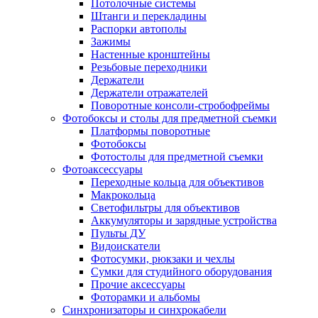
Потолочные системы
Штанги и перекладины
Распорки автополы
Зажимы
Настенные кронштейны
Резьбовые переходники
Держатели
Держатели отражателей
Поворотные консоли-стробофреймы
Фотобоксы и столы для предметной съемки
Платформы поворотные
Фотобоксы
Фотостолы для предметной съемки
Фотоаксессуары
Переходные кольца для объективов
Макрокольца
Светофильтры для объективов
Аккумуляторы и зарядные устройства
Пульты ДУ
Видоискатели
Фотосумки, рюкзаки и чехлы
Сумки для студийного оборудования
Прочие аксессуары
Фоторамки и альбомы
Синхронизаторы и синхрокабели