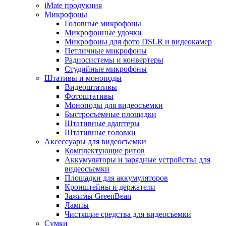
iMate продукция
Микрофоны
Головные микрофоны
Микрофонные удочки
Микрофоны для фото DSLR и видеокамер
Петличные микрофоны
Радиосистемы и конвертеры
Студийные микрофоны
Штативы и моноподы
Видеоштативы
Фотоштативы
Моноподы для видеосъемки
Быстросъемные площадки
Штативные адаптеры
Штативные головки
Аксессуары для видеосъемки
Комплектующие ригов
Аккумуляторы и зарядные устройства для
видеосъемки
Площадки для аккумуляторов
Кронштейны и держатели
Зажимы GreenBean
Лампы
Чистящие средства для видеосъемки
Сумки