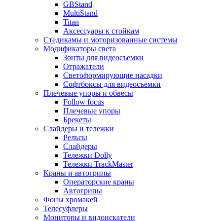
GBStand
MultiStand
Titan
Аксессуары к стойкам
Стедикамы и моторизованные системы
Модификаторы света
Зонты для видеосъемки
Отражатели
Светоформирующие насадки
Софтбоксы для видеосъемки
Плечевые упоры и обвесы
Follow focus
Плечевые упоры
Брекеты
Слайдеры и тележки
Рельсы
Слайдеры
Тележки Dolly
Тележки TrackMaster
Краны и автогрипы
Операторские краны
Автогрипы
Фоны хромакей
Телесуфлеры
Мониторы и видоискатели