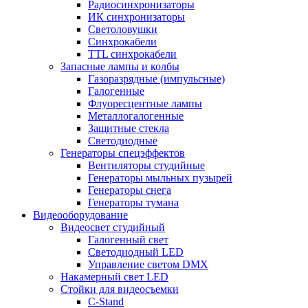
Радиосинхронизаторы
ИК синхронизаторы
Светоловушки
Синхрокабели
TTL синхрокабели
Запасные лампы и колбы
Газоразрядные (импульсные)
Галогенные
Флуоресцентные лампы
Металлогалогенные
Защитные стекла
Светодиодные
Генераторы спецэффектов
Вентиляторы студийные
Генераторы мыльных пузырей
Генераторы снега
Генераторы тумана
Видеооборудование
Видеосвет студийный
Галогенный свет
Светодиодный LED
Управление светом DMX
Накамерный свет LED
Стойки для видеосъемки
C-Stand