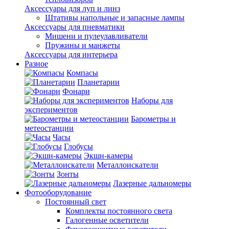
Аксессуары для луп и линз
Штативы напольные и запасные лампы
Аксессуары для пневматики
Мишени и пулеулавливатели
Пружины и манжеты
Аксессуары для интерьера
Разное
Компасы
Планетарии
Фонари
Наборы для
экспериментов
Барометры и
метеостанции
Часы
Глобусы
Экшн-камеры
Металлоискатели
Зонты
Лазерные дальномеры
Фотооборудование
Постоянный свет
Комплекты постоянного света
Галогенные осветители