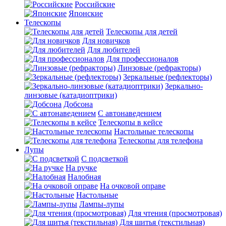
Российские
Японские
Телескопы
Телескопы для детей
Для новичков
Для любителей
Для профессионалов
Линзовые (рефракторы)
Зеркальные (рефлекторы)
Зеркально-
линзовые (катадиоптрики)
Добсона
С автонаведением
Телескопы в кейсе
Настольные телескопы
Телескопы для телефона
Лупы
С подсветкой
На ручке
Налобная
На очковой оправе
Настольные
Лампы-лупы
Для чтения (просмотровая)
Для шитья (текстильная)