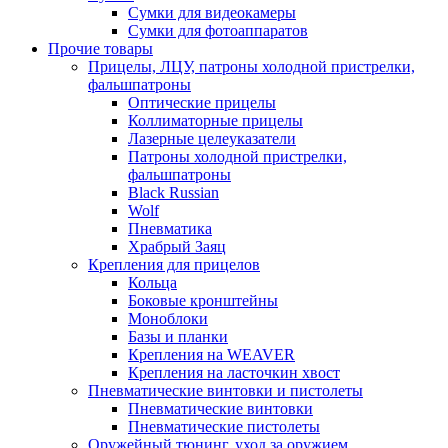
Сумки для видеокамеры
Сумки для фотоаппаратов
Прочие товары
Прицелы, ЛЦУ, патроны холодной пристрелки,
фальшпатроны
Оптические прицелы
Коллиматорные прицелы
Лазерные целеуказатели
Патроны холодной пристрелки,
фальшпатроны
Black Russian
Wolf
Пневматика
Храбрый Заяц
Крепления для прицелов
Кольца
Боковые кронштейны
Моноблоки
Базы и планки
Крепления на WEAVER
Крепления на ласточкин хвост
Пневматические винтовки и пистолеты
Пневматические винтовки
Пневматические пистолеты
Оружейный тюнинг, уход за оружием