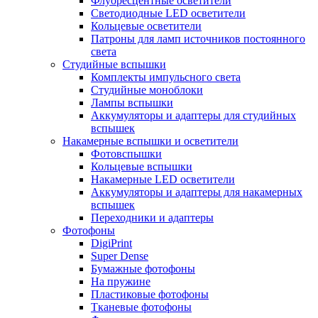
Флуоресцентные осветители
Светодиодные LED осветители
Кольцевые осветители
Патроны для ламп источников постоянного
света
Студийные вспышки
Комплекты импульсного света
Студийные моноблоки
Лампы вспышки
Аккумуляторы и адаптеры для студийных
вспышек
Накамерные вспышки и осветители
Фотовспышки
Кольцевые вспышки
Накамерные LED осветители
Аккумуляторы и адаптеры для накамерных
вспышек
Переходники и адаптеры
Фотофоны
DigiPrint
Super Dense
Бумажные фотофоны
На пружине
Пластиковые фотофоны
Тканевые фотофоны