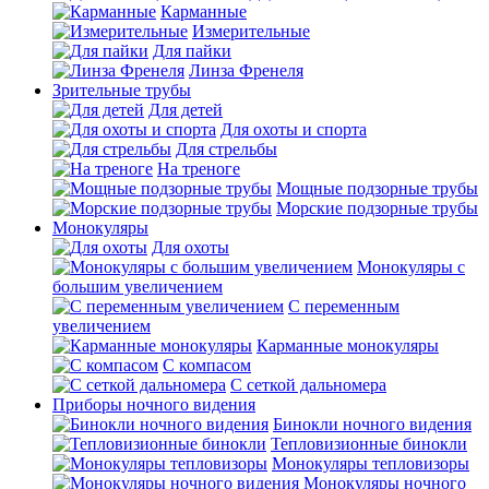
Карманные
Измерительные
Для пайки
Линза Френеля
Зрительные трубы
Для детей
Для охоты и спорта
Для стрельбы
На треноге
Мощные подзорные трубы
Морские подзорные трубы
Монокуляры
Для охоты
Монокуляры с
большим увеличением
С переменным
увеличением
Карманные монокуляры
С компасом
С сеткой дальномера
Приборы ночного видения
Бинокли ночного видения
Тепловизионные бинокли
Монокуляры тепловизоры
Монокуляры ночного