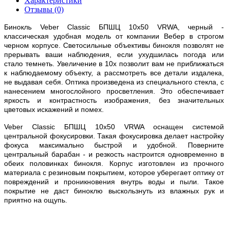
Характеристики
Отзывы (0)
Бинокль Veber Classic БПШЦ 10х50 VRWA, черный -
классическая удобная модель от компании Вебер в строгом
черном корпусе. Светосильные объективы бинокля позволят не
прерывать ваши наблюдения, если ухудшилась погода или
стало темнеть. Увеличение в 10х позволит вам не приближаться
к наблюдаемому объекту, а рассмотреть все детали издалека,
не выдавая себя. Оптика произведена из специального стекла, с
нанесением многослойного просветления. Это обеспечивает
яркость и контрастность изображения, без значительных
цветовых искажений и помех.
Veber Classic БПШЦ 10х50 VRWA оснащен системой
центральной фокусировки. Такая фокусировка делает настройку
фокуса максимально быстрой и удобной. Поверните
центральный барабан - и резкость настроится одновременно в
обеих половинках бинокля. Корпус изготовлен из прочного
материала с резиновым покрытием, которое уберегает оптику от
повреждений и проникновения внутрь воды и пыли. Такое
покрытие не даст биноклю выскользнуть из влажных рук и
приятно на ощупь.