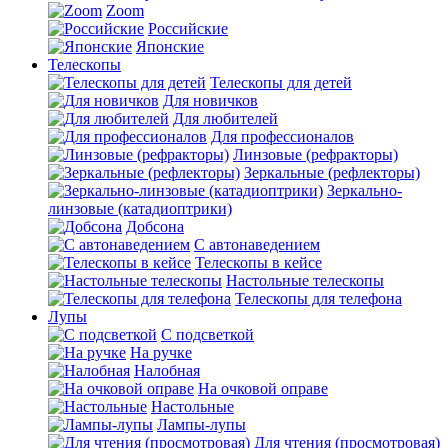
Zoom
Российские
Японские
Телескопы
Телескопы для детей
Для новичков
Для любителей
Для профессионалов
Линзовые (рефракторы)
Зеркальные (рефлекторы)
Зеркально-
линзовые (катадиоптрики)
Добсона
С автонаведением
Телескопы в кейсе
Настольные телескопы
Телескопы для телефона
Лупы
С подсветкой
На ручке
Налобная
На очковой оправе
Настольные
Лампы-лупы
Для чтения (просмотровая)