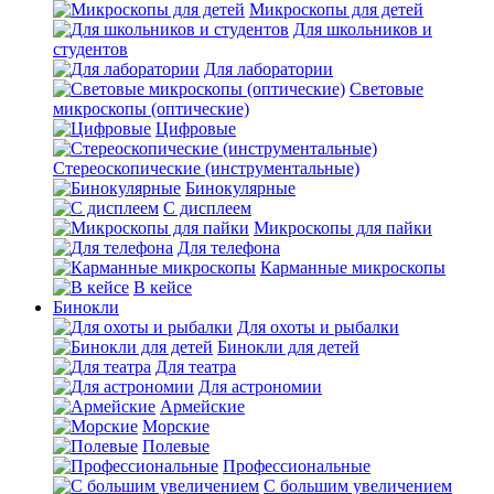
Микроскопы для детей
Для школьников и
студентов
Для лаборатории
Световые
микроскопы (оптические)
Цифровые
Стереоскопические (инструментальные)
Бинокулярные
С дисплеем
Микроскопы для пайки
Для телефона
Карманные микроскопы
В кейсе
Бинокли
Для охоты и рыбалки
Бинокли для детей
Для театра
Для астрономии
Армейские
Морские
Полевые
Профессиональные
С большим увеличением