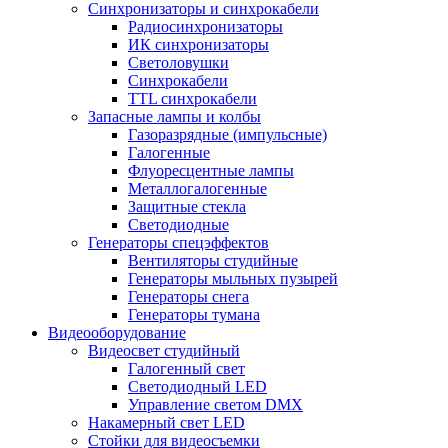
Синхронизаторы и синхрокабели
Радиосинхронизаторы
ИК синхронизаторы
Светоловушки
Синхрокабели
TTL синхрокабели
Запасные лампы и колбы
Газоразрядные (импульсные)
Галогенные
Флуоресцентные лампы
Металлогалогенные
Защитные стекла
Светодиодные
Генераторы спецэффектов
Вентиляторы студийные
Генераторы мыльных пузырей
Генераторы снега
Генераторы тумана
Видеооборудование
Видеосвет студийный
Галогенный свет
Светодиодный LED
Управление светом DMX
Накамерный свет LED
Стойки для видеосъемки