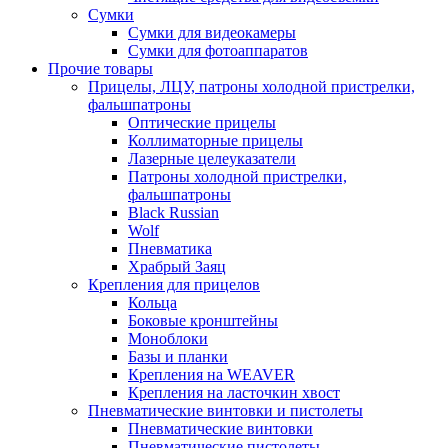
Сумки
Сумки для видеокамеры
Сумки для фотоаппаратов
Прочие товары
Прицелы, ЛЦУ, патроны холодной пристрелки,
фальшпатроны
Оптические прицелы
Коллиматорные прицелы
Лазерные целеуказатели
Патроны холодной пристрелки,
фальшпатроны
Black Russian
Wolf
Пневматика
Храбрый Заяц
Крепления для прицелов
Кольца
Боковые кронштейны
Моноблоки
Базы и планки
Крепления на WEAVER
Крепления на ласточкин хвост
Пневматические винтовки и пистолеты
Пневматические винтовки
Пневматические пистолеты