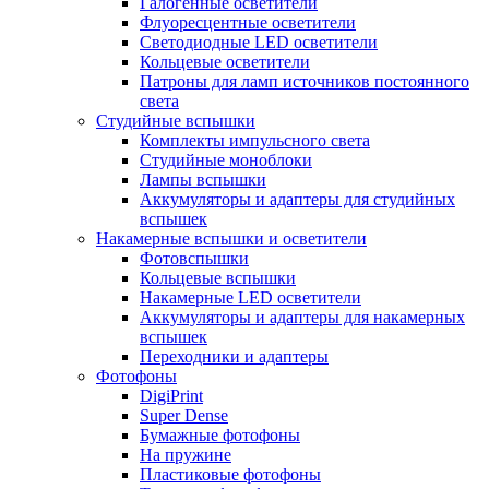
Галогенные осветители
Флуоресцентные осветители
Светодиодные LED осветители
Кольцевые осветители
Патроны для ламп источников постоянного
света
Студийные вспышки
Комплекты импульсного света
Студийные моноблоки
Лампы вспышки
Аккумуляторы и адаптеры для студийных
вспышек
Накамерные вспышки и осветители
Фотовспышки
Кольцевые вспышки
Накамерные LED осветители
Аккумуляторы и адаптеры для накамерных
вспышек
Переходники и адаптеры
Фотофоны
DigiPrint
Super Dense
Бумажные фотофоны
На пружине
Пластиковые фотофоны