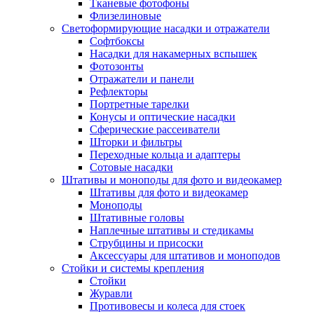
Тканевые фотофоны
Флизелиновые
Светоформирующие насадки и отражатели
Софтбоксы
Насадки для накамерных вспышек
Фотозонты
Отражатели и панели
Рефлекторы
Портретные тарелки
Конусы и оптические насадки
Сферические рассеиватели
Шторки и фильтры
Переходные кольца и адаптеры
Сотовые насадки
Штативы и моноподы для фото и видеокамер
Штативы для фото и видеокамер
Моноподы
Штативные головы
Наплечные штативы и стедикамы
Струбцины и присоски
Аксессуары для штативов и моноподов
Стойки и системы крепления
Стойки
Журавли
Противовесы и колеса для стоек