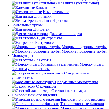
Для шитья (текстильная)
Карманные
Измерительные
Для пайки
Линза Френеля
Зрительные трубы
Для детей
Для охоты и спорта
Для стрельбы
На треноге
Мощные подзорные трубы
Морские подзорные трубы
Монокуляры
Для охоты
Монокуляры с
большим увеличением
С переменным
увеличением
Карманные монокуляры
С компасом
С сеткой дальномера
Приборы ночного видения
Бинокли ночного видения
Тепловизионные бинокли
Монокуляры тепловизоры