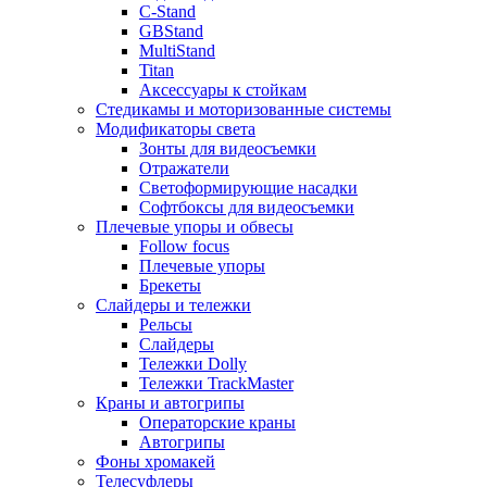
C-Stand
GBStand
MultiStand
Titan
Аксессуары к стойкам
Стедикамы и моторизованные системы
Модификаторы света
Зонты для видеосъемки
Отражатели
Светоформирующие насадки
Софтбоксы для видеосъемки
Плечевые упоры и обвесы
Follow focus
Плечевые упоры
Брекеты
Слайдеры и тележки
Рельсы
Слайдеры
Тележки Dolly
Тележки TrackMaster
Краны и автогрипы
Операторские краны
Автогрипы
Фоны хромакей
Телесуфлеры