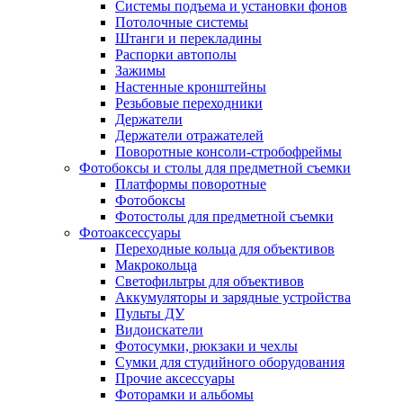
Системы подъема и установки фонов
Потолочные системы
Штанги и перекладины
Распорки автополы
Зажимы
Настенные кронштейны
Резьбовые переходники
Держатели
Держатели отражателей
Поворотные консоли-стробофреймы
Фотобоксы и столы для предметной съемки
Платформы поворотные
Фотобоксы
Фотостолы для предметной съемки
Фотоаксессуары
Переходные кольца для объективов
Макрокольца
Светофильтры для объективов
Аккумуляторы и зарядные устройства
Пульты ДУ
Видоискатели
Фотосумки, рюкзаки и чехлы
Сумки для студийного оборудования
Прочие аксессуары
Фоторамки и альбомы