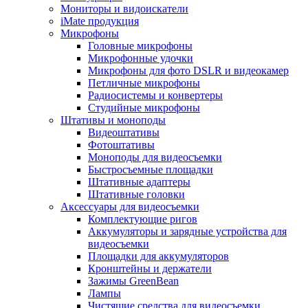
Мониторы и видоискатели
iMate продукция
Микрофоны
Головные микрофоны
Микрофонные удочки
Микрофоны для фото DSLR и видеокамер
Петличные микрофоны
Радиосистемы и конвертеры
Студийные микрофоны
Штативы и моноподы
Видеоштативы
Фотоштативы
Моноподы для видеосъемки
Быстросъемные площадки
Штативные адаптеры
Штативные головки
Аксессуары для видеосъемки
Комплектующие ригов
Аккумуляторы и зарядные устройства для
видеосъемки
Площадки для аккумуляторов
Кронштейны и держатели
Зажимы GreenBean
Лампы
Чистящие средства для видеосъемки