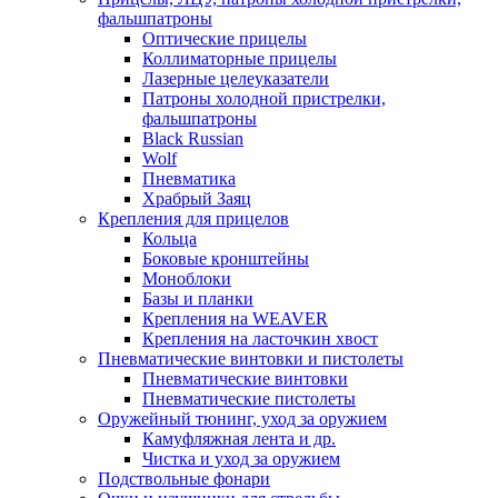
фальшпатроны
Оптические прицелы
Коллиматорные прицелы
Лазерные целеуказатели
Патроны холодной пристрелки,
фальшпатроны
Black Russian
Wolf
Пневматика
Храбрый Заяц
Крепления для прицелов
Кольца
Боковые кронштейны
Моноблоки
Базы и планки
Крепления на WEAVER
Крепления на ласточкин хвост
Пневматические винтовки и пистолеты
Пневматические винтовки
Пневматические пистолеты
Оружейный тюнинг, уход за оружием
Камуфляжная лента и др.
Чистка и уход за оружием
Подствольные фонари