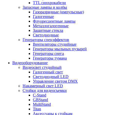
TTL синхрокабели
Запасные лампы и колбы
Газоразрядные (импульсные)
Галогенные
Флуоресцентные лампы
Металлогалогенные
Защитные стекла
Светодиодные
Генераторы спецэффектов
Вентиляторы студийные
Генераторы мыльных пузырей
Генераторы снега
Генераторы тумана
Видеооборудование
Видеосвет студийный
Галогенный свет
Светодиодный LED
Управление светом DMX
Накамерный свет LED
Стойки для видеосъемки
C-Stand
GBStand
MultiStand
Titan
Аксессуары к стойкам