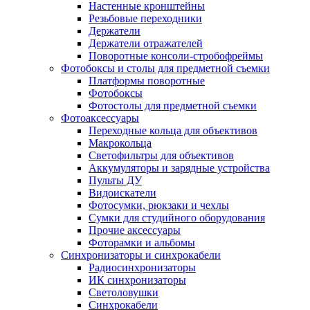
Настенные кронштейны
Резьбовые переходники
Держатели
Держатели отражателей
Поворотные консоли-стробофреймы
Фотобоксы и столы для предметной съемки
Платформы поворотные
Фотобоксы
Фотостолы для предметной съемки
Фотоаксессуары
Переходные кольца для объективов
Макрокольца
Светофильтры для объективов
Аккумуляторы и зарядные устройства
Пульты ДУ
Видоискатели
Фотосумки, рюкзаки и чехлы
Сумки для студийного оборудования
Прочие аксессуары
Фоторамки и альбомы
Синхронизаторы и синхрокабели
Радиосинхронизаторы
ИК синхронизаторы
Светоловушки
Синхрокабели