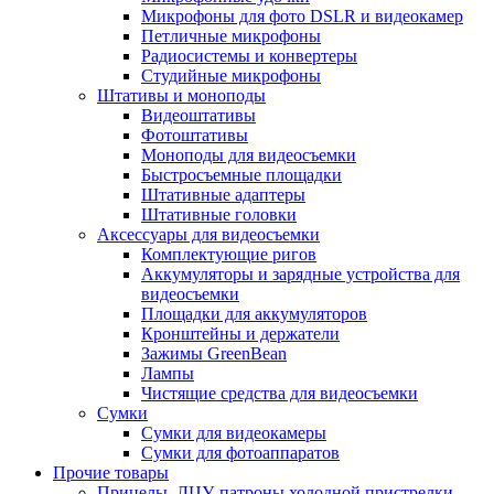
Микрофоны для фото DSLR и видеокамер
Петличные микрофоны
Радиосистемы и конвертеры
Студийные микрофоны
Штативы и моноподы
Видеоштативы
Фотоштативы
Моноподы для видеосъемки
Быстросъемные площадки
Штативные адаптеры
Штативные головки
Аксессуары для видеосъемки
Комплектующие ригов
Аккумуляторы и зарядные устройства для
видеосъемки
Площадки для аккумуляторов
Кронштейны и держатели
Зажимы GreenBean
Лампы
Чистящие средства для видеосъемки
Сумки
Сумки для видеокамеры
Сумки для фотоаппаратов
Прочие товары
Прицелы, ЛЦУ, патроны холодной пристрелки,