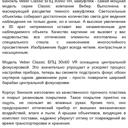
Бинокль Veber Classic БПЦ 30х60 VR, камуфляж - самая мощная
модель серии Classic компании Вебер. Выполнена в
маскирующей расцветке темного камуфляжа. Светосильные
объективы собирают достаточное количество света для ведения
наблюдения не только днем, но и ночью. А высокое увеличение
в 30 крат непременно оставит вас незамеченным для
наблюдаемого объекта. Качество картинки не вызовет у вас
недовольства: все оптические элементы изготовлены из
специального стекла с нанесением многослойного
просветления. Изображение будет всегда четким, контрастным и
насыщенным.
Модель Veber Classic БПЦ 30х60 VR оснащена центральной
фокусировкой. Это значительно упрощает и ускоряет процесс
настройки прибора, теперь вы сможете подстроить фокус обоих
окуляров одним движением руки - просто поверните широкий
барабан центральной фокусировки.
Корпус бинокля изготовлен из качественного прочного пластика
и покрыт резиновым покрытием. Такое покрытие приятно на
ощупь, не скользит во влажных руках. Кроме того, оно
предохраняет оптический прибор от внешних механических
воздействий, влаги и пыли. А крышки объективов, входящие в
комплект поставки, надежно уберегут оптику от повреждений во
время транспортировки и хранения.