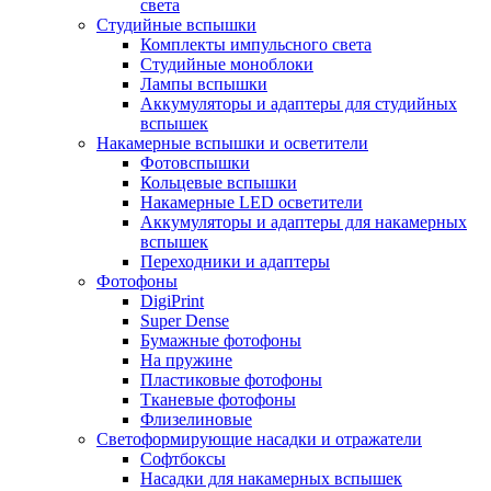
света
Студийные вспышки
Комплекты импульсного света
Студийные моноблоки
Лампы вспышки
Аккумуляторы и адаптеры для студийных
вспышек
Накамерные вспышки и осветители
Фотовспышки
Кольцевые вспышки
Накамерные LED осветители
Аккумуляторы и адаптеры для накамерных
вспышек
Переходники и адаптеры
Фотофоны
DigiPrint
Super Dense
Бумажные фотофоны
На пружине
Пластиковые фотофоны
Тканевые фотофоны
Флизелиновые
Светоформирующие насадки и отражатели
Софтбоксы
Насадки для накамерных вспышек