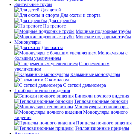
Зрительные трубы
Для детей
Для охоты и спорта
Для стрельбы
На треноге
Мощные подзорные трубы
Морские подзорные трубы
Монокуляры
Для охоты
Монокуляры с
большим увеличением
С переменным
увеличением
Карманные монокуляры
С компасом
С сеткой дальномера
Приборы ночного видения
Бинокли ночного видения
Тепловизионные бинокли
Монокуляры тепловизоры
Монокуляры ночного
видения
Прицелы ночного видения
Тепловизионные прицелы
Аксессуары