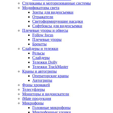
Стедикамы и моторизованные системы
Модификаторы света
Зонты для видеосъемки
Отражатели
Светоформирующие насадки
Софтбоксы для видеосъемки
Плечевые упоры и обвесы
Follow focus
Плечевые упоры
Брекеты
Слайдеры и тележки
Рельсы
Слайдеры
Тележки Dolly
Тележки TrackMaster
Краны и автогрипы
Операторские краны
Автогрипы
Фоны хромакей
Телесуфлеры
Мониторы и видоискатели
iMate продукция
Микрофоны
Головные микрофоны
Микрофонные удочки