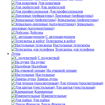
Для новичков
Для любителей
Для профессионалов
Линзовые (рефракторы)
Зеркальные (рефлекторы)
Зеркально-
линзовые (катадиоптрики)
Добсона
С автонаведением
Телескопы в кейсе
Настольные телескопы
Телескопы для телефона
Лупы
С подсветкой
На ручке
Налобная
На очковой оправе
Настольные
Лампы-лупы
Для чтения (просмотровая)
Для шитья (текстильная)
Карманные
Измерительные
Для пайки
Линза Френеля