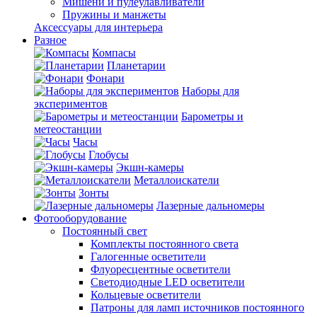
Мишени и пулеулавливатели
Пружины и манжеты
Аксессуары для интерьера
Разное
Компасы
Планетарии
Фонари
Наборы для
экспериментов
Барометры и
метеостанции
Часы
Глобусы
Экшн-камеры
Металлоискатели
Зонты
Лазерные дальномеры
Фотооборудование
Постоянный свет
Комплекты постоянного света
Галогенные осветители
Флуоресцентные осветители
Светодиодные LED осветители
Кольцевые осветители
Патроны для ламп источников постоянного