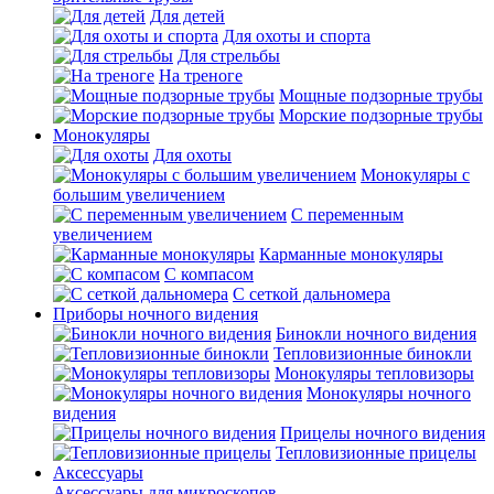
Для детей
Для охоты и спорта
Для стрельбы
На треноге
Мощные подзорные трубы
Морские подзорные трубы
Монокуляры
Для охоты
Монокуляры с
большим увеличением
С переменным
увеличением
Карманные монокуляры
С компасом
С сеткой дальномера
Приборы ночного видения
Бинокли ночного видения
Тепловизионные бинокли
Монокуляры тепловизоры
Монокуляры ночного
видения
Прицелы ночного видения
Тепловизионные прицелы
Аксессуары
Аксессуары для микроскопов