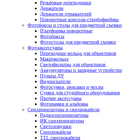
Резьбовые переходники
Держатели
Держатели отражателей
Поворотные консоли-стробофреймы
Фотобоксы и столы для предметной съемки
Платформы поворотные
Фотобоксы
Фотостолы для предметной съемки
Фотоаксессуары
Переходные кольца для объективов
Макрокольца
Светофильтры для объективов
Аккумуляторы и зарядные устройства
Пульты ДУ
Видоискатели
Фотосумки, рюкзаки и чехлы
Сумки для студийного оборудования
Прочие аксессуары
Фоторамки и альбомы
Синхронизаторы и синхрокабели
Радиосинхронизаторы
ИК синхронизаторы
Светоловушки
Синхрокабели
TTL синхрокабели