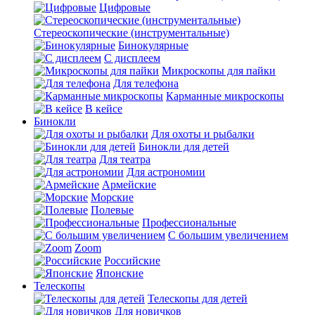
Цифровые
Стереоскопические (инструментальные)
Бинокулярные
С дисплеем
Микроскопы для пайки
Для телефона
Карманные микроскопы
В кейсе
Бинокли
Для охоты и рыбалки
Бинокли для детей
Для театра
Для астрономии
Армейские
Морские
Полевые
Профессиональные
С большим увеличением
Zoom
Российские
Японские
Телескопы
Телескопы для детей
Для новичков