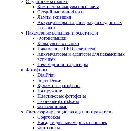
Студийные вспышки
Комплекты импульсного света
Студийные моноблоки
Лампы вспышки
Аккумуляторы и адаптеры для студийных
вспышек
Накамерные вспышки и осветители
Фотовспышки
Кольцевые вспышки
Накамерные LED осветители
Аккумуляторы и адаптеры для накамерных
вспышек
Переходники и адаптеры
Фотофоны
DigiPrint
Super Dense
Бумажные фотофоны
На пружине
Пластиковые фотофоны
Тканевые фотофоны
Флизелиновые
Светоформирующие насадки и отражатели
Софтбоксы
Насадки для накамерных вспышек
Фотозонты