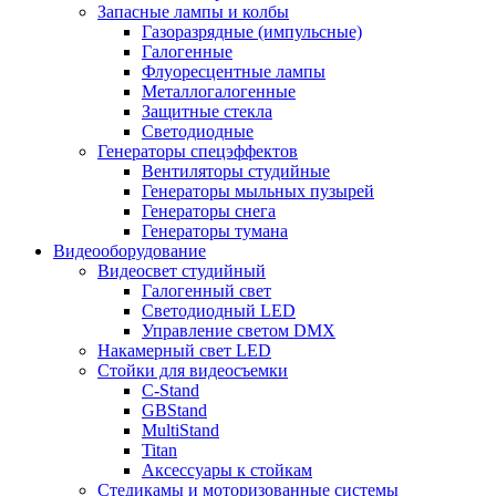
Запасные лампы и колбы
Газоразрядные (импульсные)
Галогенные
Флуоресцентные лампы
Металлогалогенные
Защитные стекла
Светодиодные
Генераторы спецэффектов
Вентиляторы студийные
Генераторы мыльных пузырей
Генераторы снега
Генераторы тумана
Видеооборудование
Видеосвет студийный
Галогенный свет
Светодиодный LED
Управление светом DMX
Накамерный свет LED
Стойки для видеосъемки
C-Stand
GBStand
MultiStand
Titan
Аксессуары к стойкам
Стедикамы и моторизованные системы