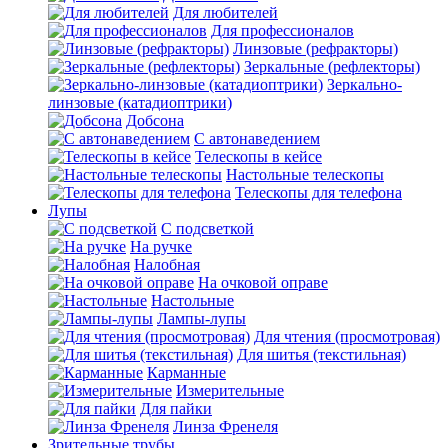
Для любителей
Для профессионалов
Линзовые (рефракторы)
Зеркальные (рефлекторы)
Зеркально-
линзовые (катадиоптрики)
Добсона
С автонаведением
Телескопы в кейсе
Настольные телескопы
Телескопы для телефона
Лупы
С подсветкой
На ручке
Налобная
На очковой оправе
Настольные
Лампы-лупы
Для чтения (просмотровая)
Для шитья (текстильная)
Карманные
Измерительные
Для пайки
Линза Френеля
Зрительные трубы