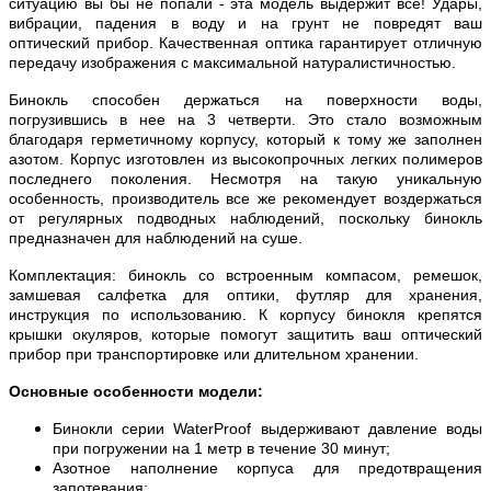
ситуацию вы бы не попали - эта модель выдержит все! Удары,
вибрации, падения в воду и на грунт не повредят ваш
оптический прибор. Качественная оптика гарантирует отличную
передачу изображения с максимальной натуралистичностью.
Бинокль способен держаться на поверхности воды,
погрузившись в нее на 3 четверти. Это стало возможным
благодаря герметичному корпусу, который к тому же заполнен
азотом. Корпус изготовлен из высокопрочных легких полимеров
последнего поколения. Несмотря на такую уникальную
особенность, производитель все же рекомендует воздержаться
от регулярных подводных наблюдений, поскольку бинокль
предназначен для наблюдений на суше.
Комплектация: бинокль со встроенным компасом, ремешок,
замшевая салфетка для оптики, футляр для хранения,
инструкция по использованию. К корпусу бинокля крепятся
крышки окуляров, которые помогут защитить ваш оптический
прибор при транспортировке или длительном хранении.
Основные особенности модели:
Бинокли серии WaterProof выдерживают давление воды
при погружении на 1 метр в течение 30 минут;
Азотное наполнение корпуса для предотвращения
запотевания;