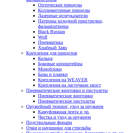
Оптические прицелы
Коллиматорные прицелы
Лазерные целеуказатели
Патроны холодной пристрелки,
фальшпатроны
Black Russian
Wolf
Пневматика
Храбрый Заяц
Крепления для прицелов
Кольца
Боковые кронштейны
Моноблоки
Базы и планки
Крепления на WEAVER
Крепления на ласточкин хвост
Пневматические винтовки и пистолеты
Пневматические винтовки
Пневматические пистолеты
Оружейный тюнинг, уход за оружием
Камуфляжная лента и др.
Чистка и уход за оружием
Подствольные фонари
Очки и наушники для стрельбы