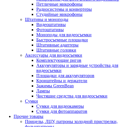
Петличные микрофоны
Радиосистемы и конвертеры
Студийные микрофоны
Штативы и моноподы
Видеоштативы
Фотоштативы
Моноподы для видеосъемки
Быстросъемные площадки
Штативные адаптеры
Штативные головки
Аксессуары для видеосъемки
Комплектующие ригов
Аккумуляторы и зарядные устройства для
видеосъемки
Площадки для аккумуляторов
Кронштейны и держатели
Зажимы GreenBean
Лампы
Чистящие средства для видеосъемки
Сумки
Сумки для видеокамеры
Сумки для фотоаппаратов
Прочие товары
Прицелы, ЛЦУ, патроны холодной пристрелки,
фальшпатроны