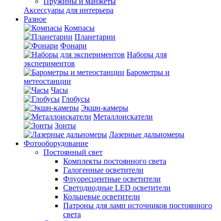
Пружины и манжеты
Аксессуары для интерьера
Разное
Компасы
Планетарии
Фонари
Наборы для
экспериментов
Барометры и
метеостанции
Часы
Глобусы
Экшн-камеры
Металлоискатели
Зонты
Лазерные дальномеры
Фотооборудование
Постоянный свет
Комплекты постоянного света
Галогенные осветители
Флуоресцентные осветители
Светодиодные LED осветители
Кольцевые осветители
Патроны для ламп источников постоянного
света