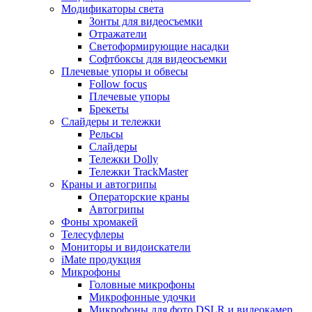
Модификаторы света
Зонты для видеосъемки
Отражатели
Светоформирующие насадки
Софтбоксы для видеосъемки
Плечевые упоры и обвесы
Follow focus
Плечевые упоры
Брекеты
Слайдеры и тележки
Рельсы
Слайдеры
Тележки Dolly
Тележки TrackMaster
Краны и автогрипы
Операторские краны
Автогрипы
Фоны хромакей
Телесуфлеры
Мониторы и видоискатели
iMate продукция
Микрофоны
Головные микрофоны
Микрофонные удочки
Микрофоны для фото DSLR и видеокамер