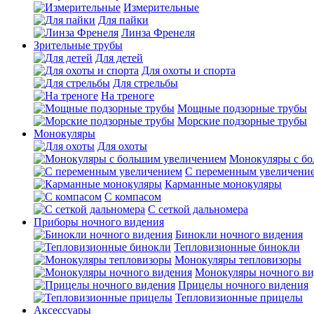
Измерительные
Для пайки
Линза Френеля
Зрительные трубы
Для детей
Для охоты и спорта
Для стрельбы
На треноге
Мощные подзорные трубы
Морские подзорные трубы
Монокуляры
Для охоты
Монокуляры с б
С переменным увеличени
Карманные монокуляры
С компасом
С сеткой дальномера
Приборы ночного видения
Бинокли ночного видения
Тепловизионные бинокли
Монокуляры тепловизоры
Монокуляры ночного ви
Прицелы ночного видения
Тепловизионные прицелы
Аксессуары