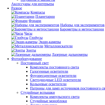
Аксессуары для интерьера
Разное
Компасы
Планетарии
Фонари
Наборы для экспериментов
Барометры и метеостанции
Часы
Глобусы
Экшн-камеры
Металлоискатели
Зонты
Лазерные дальномеры
Фотооборудование
Постоянный свет
Комплекты постоянного света
Галогенные осветители
Флуоресцентные осветители
Светодиодные LED осветители
Кольцевые осветители
Патроны для ламп источников постоянного св
Студийные вспышки
Комплекты импульсного света
Студийные моноблоки