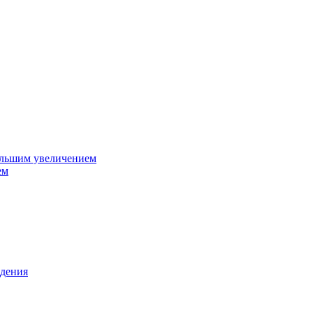
ольшим увеличением
ем
дения