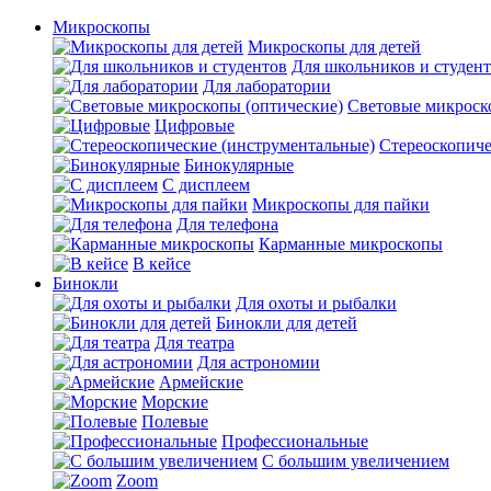
Микроскопы
Микроскопы для детей
Для школьников и студен
Для лаборатории
Световые микроск
Цифровые
Стереоскопиче
Бинокулярные
С дисплеем
Микроскопы для пайки
Для телефона
Карманные микроскопы
В кейсе
Бинокли
Для охоты и рыбалки
Бинокли для детей
Для театра
Для астрономии
Армейские
Морские
Полевые
Профессиональные
С большим увеличением
Zoom