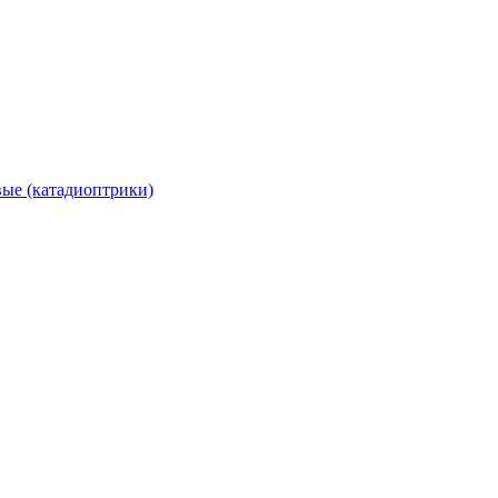
вые (катадиоптрики)