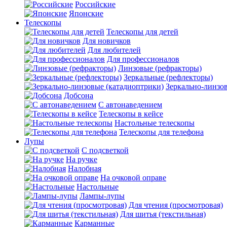
Российские
Японские
Телескопы
Телескопы для детей
Для новичков
Для любителей
Для профессионалов
Линзовые (рефракторы)
Зеркальные (рефлекторы)
Зеркально-линзо
Добсона
С автонаведением
Телескопы в кейсе
Настольные телескопы
Телескопы для телефона
Лупы
С подсветкой
На ручке
Налобная
На очковой оправе
Настольные
Лампы-лупы
Для чтения (просмотровая)
Для шитья (текстильная)
Карманные