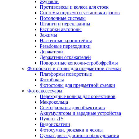
Журавли
Противовесы и колеса для стоек
Системы подъема и установки фонов
Потолочные системы
Штанги и перекладины
Распорки автополы
Зажимы
Настенные кронштейны
Резьбовые переходники
Держатели
Держатели отражателей
Поворотные консоли-стробофреймы
Фотобоксы и столы для предметной съемки
Платформы поворотные
Фотобоксы
Фотостолы для предметной съемки
Фотоаксессуары
Переходные кольца для объективов
Макрокольца
Светофильтры для объективов
Аккумуляторы и зарядные устройства
Пульты ДУ
Видоискатели
Фотосумки, рюкзаки и чехлы
Сумки для студийного оборудования