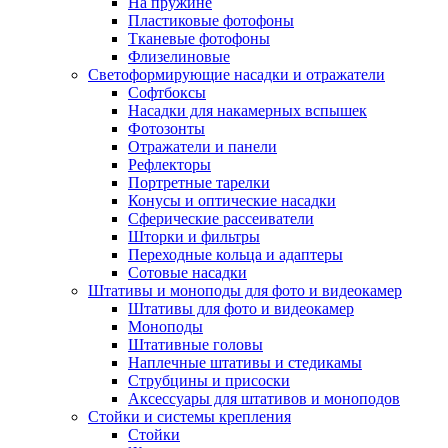
На пружине
Пластиковые фотофоны
Тканевые фотофоны
Флизелиновые
Светоформирующие насадки и отражатели
Софтбоксы
Насадки для накамерных вспышек
Фотозонты
Отражатели и панели
Рефлекторы
Портретные тарелки
Конусы и оптические насадки
Сферические рассеиватели
Шторки и фильтры
Переходные кольца и адаптеры
Сотовые насадки
Штативы и моноподы для фото и видеокамер
Штативы для фото и видеокамер
Моноподы
Штативные головы
Наплечные штативы и стедикамы
Струбцины и присоски
Аксессуары для штативов и моноподов
Стойки и системы крепления
Стойки