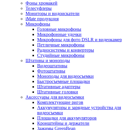
Фоны хромакей
Телесуфлеры
Мониторы и видоискатели
iMate продукция
Микрофоны
Головные микрофоны
Микрофонные удочки
Микрофоны для фото DSLR и видеокамер
Петличные микрофоны
Радиосистемы и конвертеры
Студийные микрофоны
Штативы и моноподы
Видеоштативы
Фотоштативы
Моноподы для видеосъемки
Быстросъемные площадки
Штативные адаптеры
Штативные головки
Аксессуары для видеосъемки
Комплектующие ригов
Аккумуляторы и зарядные устройства для
видеосъемки
Площадки для аккумуляторов
Кронштейны и держатели
Зажимы GreenBean