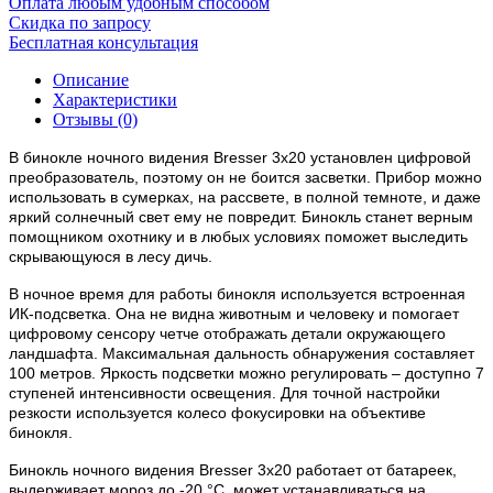
Оплата любым удобным способом
Скидка по запросу
Бесплатная консультация
Описание
Характеристики
Отзывы (0)
В бинокле ночного видения Bresser 3x20 установлен цифровой
преобразователь, поэтому он не боится засветки. Прибор можно
использовать в сумерках, на рассвете, в полной темноте, и даже
яркий солнечный свет ему не повредит. Бинокль станет верным
помощником охотнику и в любых условиях поможет выследить
скрывающуюся в лесу дичь.
В ночное время для работы бинокля используется встроенная
ИК-подсветка. Она не видна животным и человеку и помогает
цифровому сенсору четче отображать детали окружающего
ландшафта. Максимальная дальность обнаружения составляет
100 метров. Яркость подсветки можно регулировать – доступно 7
ступеней интенсивности освещения. Для точной настройки
резкости используется колесо фокусировки на объективе
бинокля.
Бинокль ночного видения Bresser 3x20 работает от батареек,
выдерживает мороз до -20 °С, может устанавливаться на