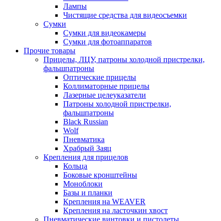
Лампы
Чистящие средства для видеосъемки
Сумки
Сумки для видеокамеры
Сумки для фотоаппаратов
Прочие товары
Прицелы, ЛЦУ, патроны холодной пристрелки,
фальшпатроны
Оптические прицелы
Коллиматорные прицелы
Лазерные целеуказатели
Патроны холодной пристрелки,
фальшпатроны
Black Russian
Wolf
Пневматика
Храбрый Заяц
Крепления для прицелов
Кольца
Боковые кронштейны
Моноблоки
Базы и планки
Крепления на WEAVER
Крепления на ласточкин хвост
Пневматические винтовки и пистолеты