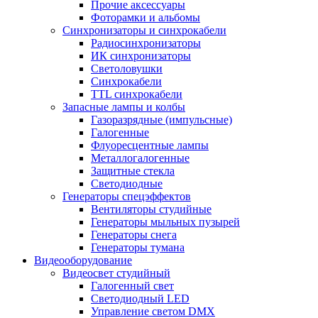
Прочие аксессуары
Фоторамки и альбомы
Синхронизаторы и синхрокабели
Радиосинхронизаторы
ИК синхронизаторы
Светоловушки
Синхрокабели
TTL синхрокабели
Запасные лампы и колбы
Газоразрядные (импульсные)
Галогенные
Флуоресцентные лампы
Металлогалогенные
Защитные стекла
Светодиодные
Генераторы спецэффектов
Вентиляторы студийные
Генераторы мыльных пузырей
Генераторы снега
Генераторы тумана
Видеооборудование
Видеосвет студийный
Галогенный свет
Светодиодный LED
Управление светом DMX