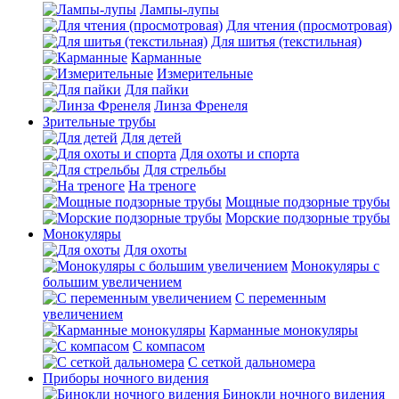
Лампы-лупы
Для чтения (просмотровая)
Для шитья (текстильная)
Карманные
Измерительные
Для пайки
Линза Френеля
Зрительные трубы
Для детей
Для охоты и спорта
Для стрельбы
На треноге
Мощные подзорные трубы
Морские подзорные трубы
Монокуляры
Для охоты
Монокуляры с
большим увеличением
С переменным
увеличением
Карманные монокуляры
С компасом
С сеткой дальномера
Приборы ночного видения
Бинокли ночного видения