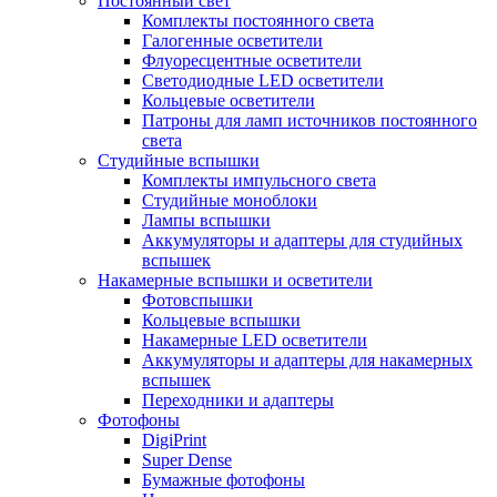
Постоянный свет
Комплекты постоянного света
Галогенные осветители
Флуоресцентные осветители
Светодиодные LED осветители
Кольцевые осветители
Патроны для ламп источников постоянного
света
Студийные вспышки
Комплекты импульсного света
Студийные моноблоки
Лампы вспышки
Аккумуляторы и адаптеры для студийных
вспышек
Накамерные вспышки и осветители
Фотовспышки
Кольцевые вспышки
Накамерные LED осветители
Аккумуляторы и адаптеры для накамерных
вспышек
Переходники и адаптеры
Фотофоны
DigiPrint
Super Dense
Бумажные фотофоны