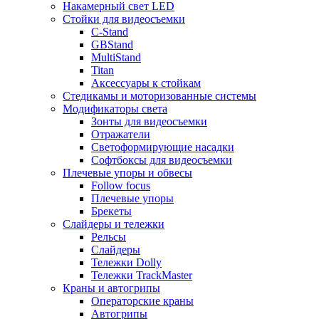
Накамерный свет LED
Стойки для видеосъемки
C-Stand
GBStand
MultiStand
Titan
Аксессуары к стойкам
Стедикамы и моторизованные системы
Модификаторы света
Зонты для видеосъемки
Отражатели
Светоформирующие насадки
Софтбоксы для видеосъемки
Плечевые упоры и обвесы
Follow focus
Плечевые упоры
Брекеты
Слайдеры и тележки
Рельсы
Слайдеры
Тележки Dolly
Тележки TrackMaster
Краны и автогрипы
Операторские краны
Автогрипы