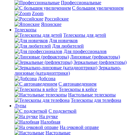
Профессиональные
С большим увеличением
Zoom
Российские
Японские
Телескопы
Телескопы для детей
Для новичков
Для любителей
Для профессионалов
Линзовые (рефракторы)
Зеркальные (рефлекторы)
Зеркально-
линзовые (катадиоптрики)
Добсона
С автонаведением
Телескопы в кейсе
Настольные телескопы
Телескопы для телефона
Лупы
С подсветкой
На ручке
Налобная
На очковой оправе
Настольные