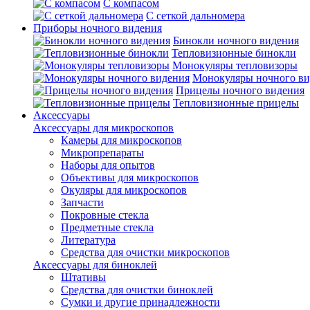
С компасом
С сеткой дальномера
Приборы ночного видения
Бинокли ночного видения
Тепловизионные бинокли
Монокуляры тепловизоры
Монокуляры ночного ви
Прицелы ночного видения
Тепловизионные прицелы
Аксессуары
Аксессуары для микроскопов
Камеры для микроскопов
Микропрепараты
Наборы для опытов
Объективы для микроскопов
Окуляры для микроскопов
Запчасти
Покровные стекла
Предметные стекла
Литература
Средства для очистки микроскопов
Аксессуары для биноклей
Штативы
Средства для очистки биноклей
Сумки и другие принадлежности