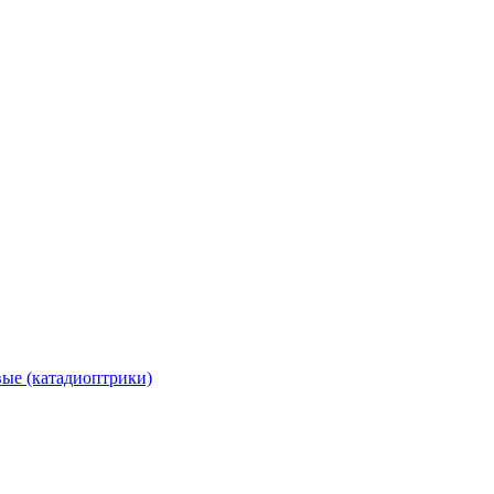
вые (катадиоптрики)