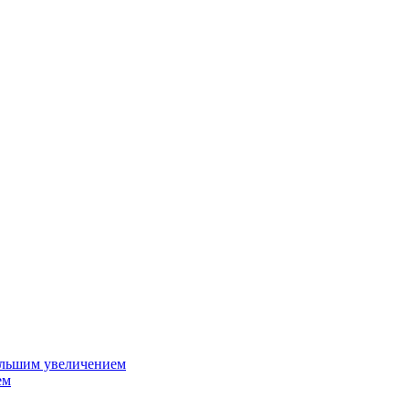
ольшим увеличением
ем