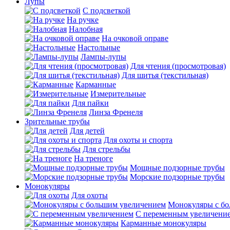
Лупы
С подсветкой
На ручке
Налобная
На очковой оправе
Настольные
Лампы-лупы
Для чтения (просмотровая)
Для шитья (текстильная)
Карманные
Измерительные
Для пайки
Линза Френеля
Зрительные трубы
Для детей
Для охоты и спорта
Для стрельбы
На треноге
Мощные подзорные трубы
Морские подзорные трубы
Монокуляры
Для охоты
Монокуляры с б
С переменным увеличени
Карманные монокуляры