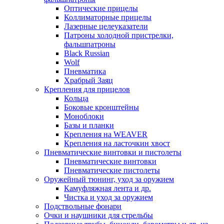
Оптические прицелы
Коллиматорные прицелы
Лазерные целеуказатели
Патроны холодной пристрелки,
фальшпатроны
Black Russian
Wolf
Пневматика
Храбрый Заяц
Крепления для прицелов
Кольца
Боковые кронштейны
Моноблоки
Базы и планки
Крепления на WEAVER
Крепления на ласточкин хвост
Пневматические винтовки и пистолеты
Пневматические винтовки
Пневматические пистолеты
Оружейный тюнинг, уход за оружием
Камуфляжная лента и др.
Чистка и уход за оружием
Подствольные фонари
Очки и наушники для стрельбы