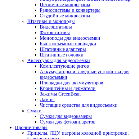
Петличные микрофоны
Радиосистемы и конвертеры
Студийные микрофоны
Штативы и моноподы
Видеоштативы
Фотоштативы
Моноподы для видеосъемки
Быстросъемные площадки
Штативные адаптеры
Штативные головки
Аксессуары для видеосъемки
Комплектующие ригов
Аккумуляторы и зарядные устройства для
видеосъемки
Площадки для аккумуляторов
Кронштейны и держатели
Зажимы GreenBean
Лампы
Чистящие средства для видеосъемки
Сумки
Сумки для видеокамеры
Сумки для фотоаппаратов
Прочие товары
Прицелы, ЛЦУ, патроны холодной пристрелки,
фальшпатроны