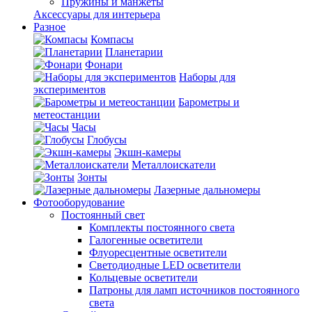
Пружины и манжеты
Аксессуары для интерьера
Разное
Компасы
Планетарии
Фонари
Наборы для
экспериментов
Барометры и
метеостанции
Часы
Глобусы
Экшн-камеры
Металлоискатели
Зонты
Лазерные дальномеры
Фотооборудование
Постоянный свет
Комплекты постоянного света
Галогенные осветители
Флуоресцентные осветители
Светодиодные LED осветители
Кольцевые осветители
Патроны для ламп источников постоянного
света