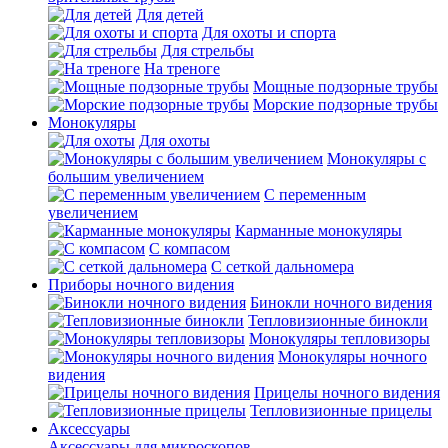
Для детей
Для охоты и спорта
Для стрельбы
На треноге
Мощные подзорные трубы
Морские подзорные трубы
Монокуляры
Для охоты
Монокуляры с
большим увеличением
С переменным
увеличением
Карманные монокуляры
С компасом
С сеткой дальномера
Приборы ночного видения
Бинокли ночного видения
Тепловизионные бинокли
Монокуляры тепловизоры
Монокуляры ночного
видения
Прицелы ночного видения
Тепловизионные прицелы
Аксессуары
Аксессуары для микроскопов