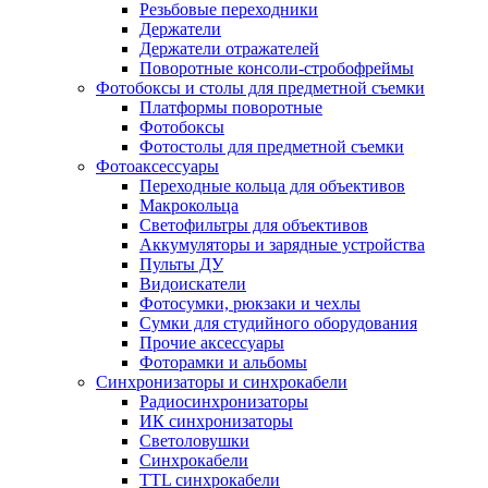
Резьбовые переходники
Держатели
Держатели отражателей
Поворотные консоли-стробофреймы
Фотобоксы и столы для предметной съемки
Платформы поворотные
Фотобоксы
Фотостолы для предметной съемки
Фотоаксессуары
Переходные кольца для объективов
Макрокольца
Светофильтры для объективов
Аккумуляторы и зарядные устройства
Пульты ДУ
Видоискатели
Фотосумки, рюкзаки и чехлы
Сумки для студийного оборудования
Прочие аксессуары
Фоторамки и альбомы
Синхронизаторы и синхрокабели
Радиосинхронизаторы
ИК синхронизаторы
Светоловушки
Синхрокабели
TTL синхрокабели