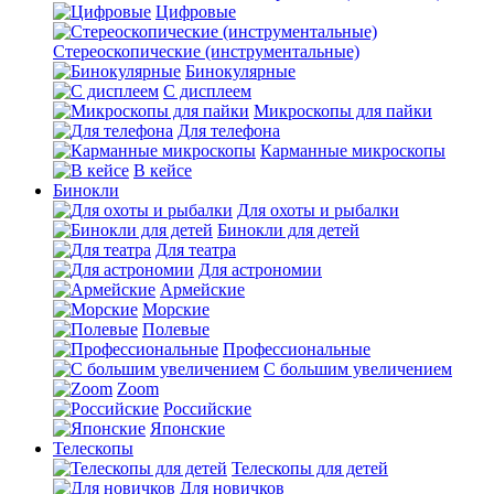
Цифровые
Стереоскопические (инструментальные)
Бинокулярные
С дисплеем
Микроскопы для пайки
Для телефона
Карманные микроскопы
В кейсе
Бинокли
Для охоты и рыбалки
Бинокли для детей
Для театра
Для астрономии
Армейские
Морские
Полевые
Профессиональные
С большим увеличением
Zoom
Российские
Японские
Телескопы
Телескопы для детей
Для новичков