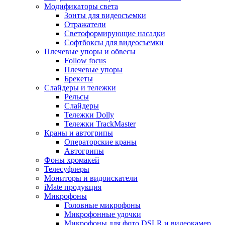
Модификаторы света
Зонты для видеосъемки
Отражатели
Светоформирующие насадки
Софтбоксы для видеосъемки
Плечевые упоры и обвесы
Follow focus
Плечевые упоры
Брекеты
Слайдеры и тележки
Рельсы
Слайдеры
Тележки Dolly
Тележки TrackMaster
Краны и автогрипы
Операторские краны
Автогрипы
Фоны хромакей
Телесуфлеры
Мониторы и видоискатели
iMate продукция
Микрофоны
Головные микрофоны
Микрофонные удочки
Микрофоны для фото DSLR и видеокамер