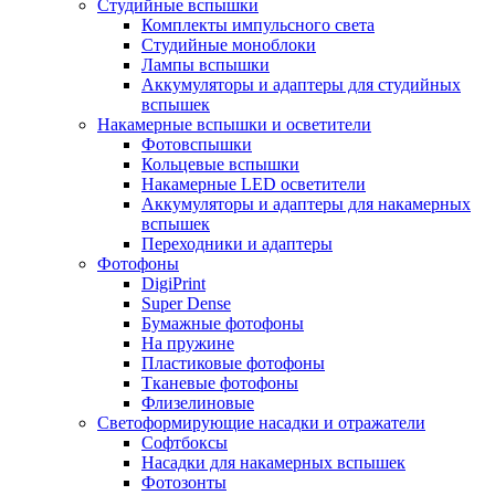
Студийные вспышки
Комплекты импульсного света
Студийные моноблоки
Лампы вспышки
Аккумуляторы и адаптеры для студийных
вспышек
Накамерные вспышки и осветители
Фотовспышки
Кольцевые вспышки
Накамерные LED осветители
Аккумуляторы и адаптеры для накамерных
вспышек
Переходники и адаптеры
Фотофоны
DigiPrint
Super Dense
Бумажные фотофоны
На пружине
Пластиковые фотофоны
Тканевые фотофоны
Флизелиновые
Светоформирующие насадки и отражатели
Софтбоксы
Насадки для накамерных вспышек
Фотозонты