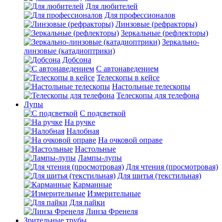
Для любителей
Для профессионалов
Линзовые (рефракторы)
Зеркальные (рефлекторы)
Зеркально-
линзовые (катадиоптрики)
Добсона
С автонаведением
Телескопы в кейсе
Настольные телескопы
Телескопы для телефона
Лупы
С подсветкой
На ручке
Налобная
На очковой оправе
Настольные
Лампы-лупы
Для чтения (просмотровая)
Для шитья (текстильная)
Карманные
Измерительные
Для пайки
Линза Френеля
Зрительные трубы