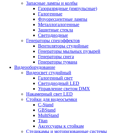
Запасные лампы и колбы
Газоразрядные (импульсные)
Галогенные
Флуоресцентные лампы
Металлогалогенные
Защитные стекла
Светодиодные
Генераторы спецэффектов
Вентиляторы студийные
Генераторы мыльных пузырей
Генераторы снега
Генераторы тумана
Видеооборудование
Видеосвет студийный
Галогенный свет
Светодиодный LED
Управление светом DMX
Накамерный свет LED
Стойки для видеосъемки
C-Stand
GBStand
MultiStand
Titan
Аксессуары к стойкам
Стедикамы и моторизованные системы