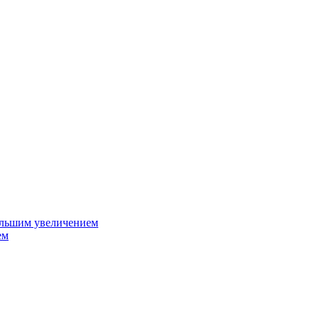
ольшим увеличением
ем