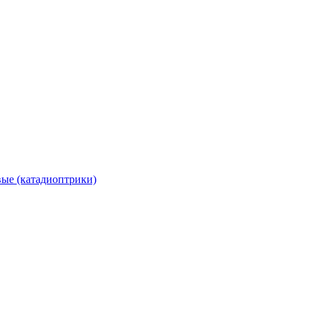
вые (катадиоптрики)