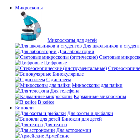
Микроскопы
Микроскопы для детей
Для школьников и студен
Для лаборатории
Световые микроск
Цифровые
Стереоскопиче
Бинокулярные
С дисплеем
Микроскопы для пайки
Для телефона
Карманные микроскопы
В кейсе
Бинокли
Для охоты и рыбалки
Бинокли для детей
Для театра
Для астрономии
Армейские