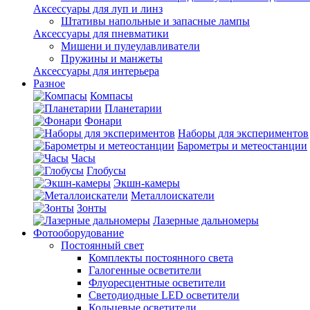
Аксессуары для луп и линз
Штативы напольные и запасные лампы
Аксессуары для пневматики
Мишени и пулеулавливатели
Пружины и манжеты
Аксессуары для интерьера
Разное
Компасы
Планетарии
Фонари
Наборы для экспериментов
Барометры и метеостанции
Часы
Глобусы
Экшн-камеры
Металлоискатели
Зонты
Лазерные дальномеры
Фотооборудование
Постоянный свет
Комплекты постоянного света
Галогенные осветители
Флуоресцентные осветители
Светодиодные LED осветители
Кольцевые осветители