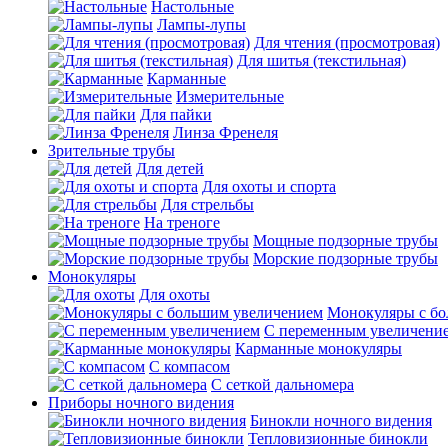
Настольные
Лампы-лупы
Для чтения (просмотровая)
Для шитья (текстильная)
Карманные
Измерительные
Для пайки
Линза Френеля
Зрительные трубы
Для детей
Для охоты и спорта
Для стрельбы
На треноге
Мощные подзорные трубы
Морские подзорные трубы
Монокуляры
Для охоты
Монокуляры с б
С переменным увеличени
Карманные монокуляры
С компасом
С сеткой дальномера
Приборы ночного видения
Бинокли ночного видения
Тепловизионные бинокли