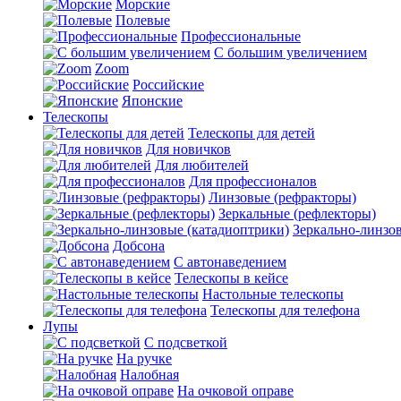
Морские
Полевые
Профессиональные
С большим увеличением
Zoom
Российские
Японские
Телескопы
Телескопы для детей
Для новичков
Для любителей
Для профессионалов
Линзовые (рефракторы)
Зеркальные (рефлекторы)
Зеркально-линзо
Добсона
С автонаведением
Телескопы в кейсе
Настольные телескопы
Телескопы для телефона
Лупы
С подсветкой
На ручке
Налобная
На очковой оправе