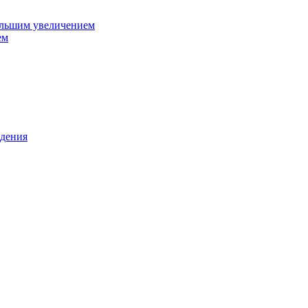
ольшим увеличением
ем
дения