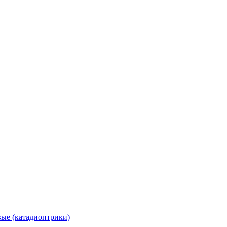
вые (катадиоптрики)