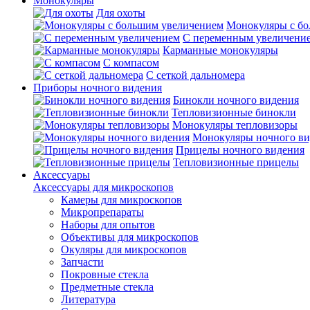
Монокуляры
Для охоты
Монокуляры с б
С переменным увеличени
Карманные монокуляры
С компасом
С сеткой дальномера
Приборы ночного видения
Бинокли ночного видения
Тепловизионные бинокли
Монокуляры тепловизоры
Монокуляры ночного ви
Прицелы ночного видения
Тепловизионные прицелы
Аксессуары
Аксессуары для микроскопов
Камеры для микроскопов
Микропрепараты
Наборы для опытов
Объективы для микроскопов
Окуляры для микроскопов
Запчасти
Покровные стекла
Предметные стекла
Литература