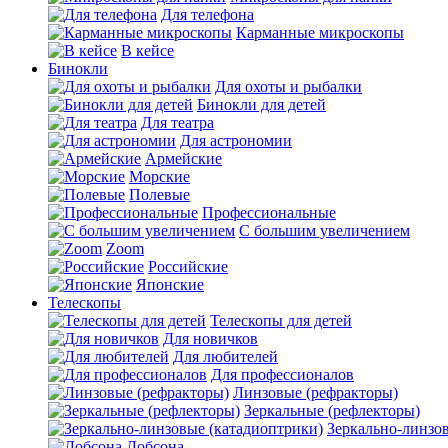
Для телефона
Карманные микроскопы
В кейсе
Бинокли
Для охоты и рыбалки
Бинокли для детей
Для театра
Для астрономии
Армейские
Морские
Полевые
Профессиональные
С большим увеличением
Zoom
Российские
Японские
Телескопы
Телескопы для детей
Для новичков
Для любителей
Для профессионалов
Линзовые (рефракторы)
Зеркальные (рефлекторы)
Зеркально-линзо
Добсона