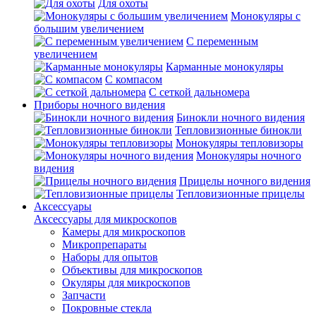
Для охоты
Монокуляры с
большим увеличением
С переменным
увеличением
Карманные монокуляры
С компасом
С сеткой дальномера
Приборы ночного видения
Бинокли ночного видения
Тепловизионные бинокли
Монокуляры тепловизоры
Монокуляры ночного
видения
Прицелы ночного видения
Тепловизионные прицелы
Аксессуары
Аксессуары для микроскопов
Камеры для микроскопов
Микропрепараты
Наборы для опытов
Объективы для микроскопов
Окуляры для микроскопов
Запчасти
Покровные стекла