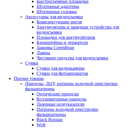
Быстросъемные площадки
Штативные адаптеры
Штативные головки
Аксессуары для видеосъемки
Комплектующие ригов
Аккумуляторы и зарядные устройства для
видеосъемки
Площадки для аккумуляторов
Кронштейны и держатели
Зажимы GreenBean
Лампы
Чистящие средства для видеосъемки
Сумки
Сумки для видеокамеры
Сумки для фотоаппаратов
Прочие товары
Прицелы, ЛЦУ, патроны холодной пристрелки,
фальшпатроны
Оптические прицелы
Коллиматорные прицелы
Лазерные целеуказатели
Патроны холодной пристрелки,
фальшпатроны
Black Russian
Wolf