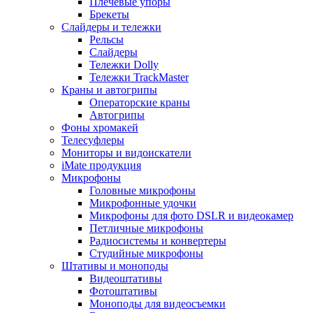
Плечевые упоры
Брекеты
Слайдеры и тележки
Рельсы
Слайдеры
Тележки Dolly
Тележки TrackMaster
Краны и автогрипы
Операторские краны
Автогрипы
Фоны хромакей
Телесуфлеры
Мониторы и видоискатели
iMate продукция
Микрофоны
Головные микрофоны
Микрофонные удочки
Микрофоны для фото DSLR и видеокамер
Петличные микрофоны
Радиосистемы и конвертеры
Студийные микрофоны
Штативы и моноподы
Видеоштативы
Фотоштативы
Моноподы для видеосъемки