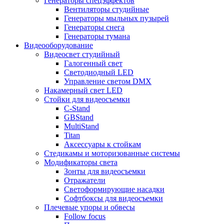
Генераторы спецэффектов
Вентиляторы студийные
Генераторы мыльных пузырей
Генераторы снега
Генераторы тумана
Видеооборудование
Видеосвет студийный
Галогенный свет
Светодиодный LED
Управление светом DMX
Накамерный свет LED
Стойки для видеосъемки
C-Stand
GBStand
MultiStand
Titan
Аксессуары к стойкам
Стедикамы и моторизованные системы
Модификаторы света
Зонты для видеосъемки
Отражатели
Светоформирующие насадки
Софтбоксы для видеосъемки
Плечевые упоры и обвесы
Follow focus