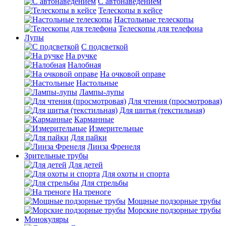
С автонаведением
Телескопы в кейсе
Настольные телескопы
Телескопы для телефона
Лупы
С подсветкой
На ручке
Налобная
На очковой оправе
Настольные
Лампы-лупы
Для чтения (просмотровая)
Для шитья (текстильная)
Карманные
Измерительные
Для пайки
Линза Френеля
Зрительные трубы
Для детей
Для охоты и спорта
Для стрельбы
На треноге
Мощные подзорные трубы
Морские подзорные трубы
Монокуляры