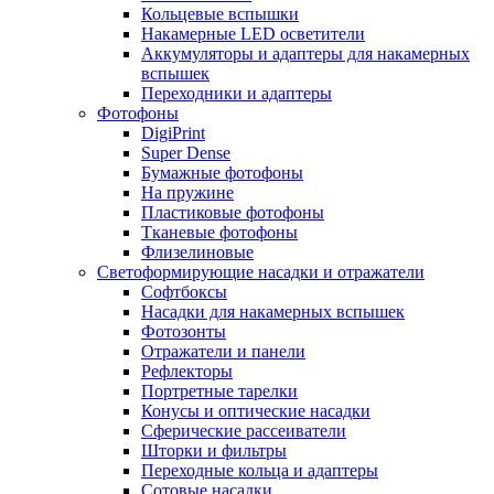
Кольцевые вспышки
Накамерные LED осветители
Аккумуляторы и адаптеры для накамерных
вспышек
Переходники и адаптеры
Фотофоны
DigiPrint
Super Dense
Бумажные фотофоны
На пружине
Пластиковые фотофоны
Тканевые фотофоны
Флизелиновые
Светоформирующие насадки и отражатели
Софтбоксы
Насадки для накамерных вспышек
Фотозонты
Отражатели и панели
Рефлекторы
Портретные тарелки
Конусы и оптические насадки
Сферические рассеиватели
Шторки и фильтры
Переходные кольца и адаптеры
Сотовые насадки