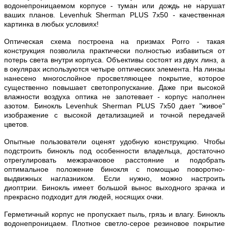
водонепроницаемом корпусе - туман или дождь не нарушат
ваших планов. Levenhuk Sherman PLUS 7x50 - качественная
картинка в любых условиях!
Оптическая схема построена на призмах Porro - такая
конструкция позволила практически полностью избавиться от
потерь света внутри корпуса. Объективы состоят из двух линз, а
в окулярах используются четыре оптических элемента. На линзы
нанесено многослойное просветляющее покрытие, которое
существенно повышает светопропускание. Даже при высокой
влажности воздуха оптика не запотевает - корпус наполнен
азотом. Бинокль Levenhuk Sherman PLUS 7x50 дает "живое"
изображение с высокой детализацией и точной передачей
цветов.
Опытные пользователи оценят удобную конструкцию. Чтобы
подстроить бинокль под особенности владельца, достаточно
отрегулировать межзрачковое расстояние и подобрать
оптимальное положение бинокля с помощью поворотно-
выдвижных наглазником. Если нужно, можно настроить
диоптрии. Бинокль имеет большой вынос выходного зрачка и
прекрасно подходит для людей, носящих очки.
Герметичный корпус не пропускает пыль, грязь и влагу. Бинокль
водонепроницаем. Плотное светло-серое резиновое покрытие