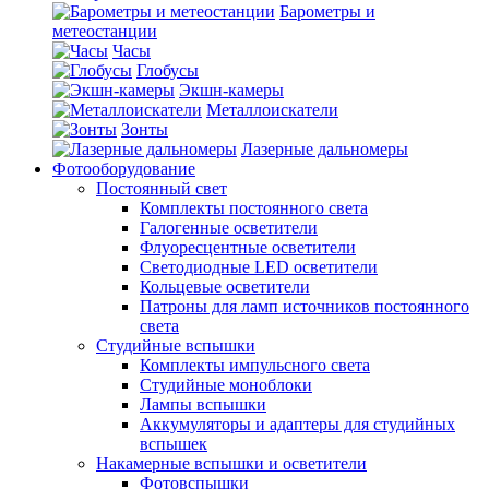
Барометры и
метеостанции
Часы
Глобусы
Экшн-камеры
Металлоискатели
Зонты
Лазерные дальномеры
Фотооборудование
Постоянный свет
Комплекты постоянного света
Галогенные осветители
Флуоресцентные осветители
Светодиодные LED осветители
Кольцевые осветители
Патроны для ламп источников постоянного
света
Студийные вспышки
Комплекты импульсного света
Студийные моноблоки
Лампы вспышки
Аккумуляторы и адаптеры для студийных
вспышек
Накамерные вспышки и осветители
Фотовспышки