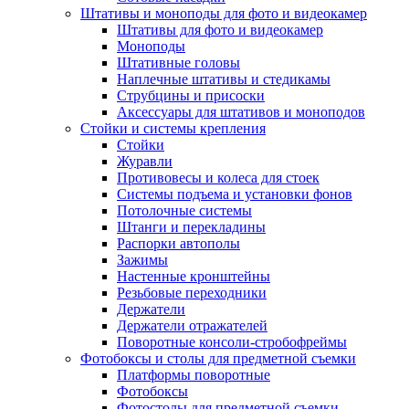
Штативы и моноподы для фото и видеокамер
Штативы для фото и видеокамер
Моноподы
Штативные головы
Наплечные штативы и стедикамы
Струбцины и присоски
Аксессуары для штативов и моноподов
Стойки и системы крепления
Стойки
Журавли
Противовесы и колеса для стоек
Системы подъема и установки фонов
Потолочные системы
Штанги и перекладины
Распорки автополы
Зажимы
Настенные кронштейны
Резьбовые переходники
Держатели
Держатели отражателей
Поворотные консоли-стробофреймы
Фотобоксы и столы для предметной съемки
Платформы поворотные
Фотобоксы
Фотостолы для предметной съемки