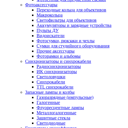
Фотоаксессуары
Переходные кольца для объективов
Макрокольца
Светофильтры для объективов
Аккумуляторы и зарядные устройства
Пульты ДУ
Видоискатели
Фотосумки, рюкзаки и чехлы
Сумки для студийного оборудования
Прочие аксессуары
Фоторамки и альбомы
Синхронизаторы и синхрокабели
Радиосинхронизаторы
ИК синхронизаторы
Светоловушки
Синхрокабели
TTL синхрокабели
Запасные лампы и колбы
Газоразрядные (импульсные)
Галогенные
Флуоресцентные лампы
Металлогалогенные
Защитные стекла
Светодиодные