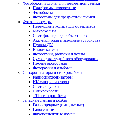
Фотобоксы и столы для предметной съемки
Платформы поворотные
Фотобоксы
Фотостолы для предметной съемки
Фотоаксессуары
Переходные кольца для объективов
Макрокольца
Светофильтры для объективов
Аккумуляторы и зарядные устройства
Пульты ДУ
Видоискатели
Фотосумки, рюкзаки и чехлы
Сумки для студийного оборудования
Прочие аксессуары
Фоторамки и альбомы
Синхронизаторы и синхрокабели
Радиосинхронизаторы
ИК синхронизаторы
Светоловушки
Синхрокабели
TTL синхрокабели
Запасные лампы и колбы
Газоразрядные (импульсные)
Галогенные
Флуоресцентные лампы