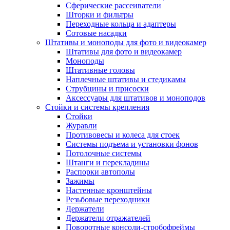
Сферические рассеиватели
Шторки и фильтры
Переходные кольца и адаптеры
Сотовые насадки
Штативы и моноподы для фото и видеокамер
Штативы для фото и видеокамер
Моноподы
Штативные головы
Наплечные штативы и стедикамы
Струбцины и присоски
Аксессуары для штативов и моноподов
Стойки и системы крепления
Стойки
Журавли
Противовесы и колеса для стоек
Системы подъема и установки фонов
Потолочные системы
Штанги и перекладины
Распорки автополы
Зажимы
Настенные кронштейны
Резьбовые переходники
Держатели
Держатели отражателей
Поворотные консоли-стробофреймы