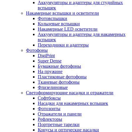
Аккумуляторы и адаптеры для студийных
вспышек
Накамерные вспышки и осветители
Фотовспышки
Кольцевые вспышки
Накамерные LED осветители
Аккумуляторы и адаптеры для накамерных
вспышек
Переходники и адаптеры
Фотофоны
DigiPrint
Super Dense
Бумажные фотофоны
На пружине
Пластиковые фотофоны
Тканевые фотофоны
Флизелиновые
Светоформирующие насадки и отражатели
Софтбоксы
Насадки для накамерных вспышек
Фотозонты
Отражатели и панели
Рефлекторы
Портретные тарелки
Конусы и оптические насадки