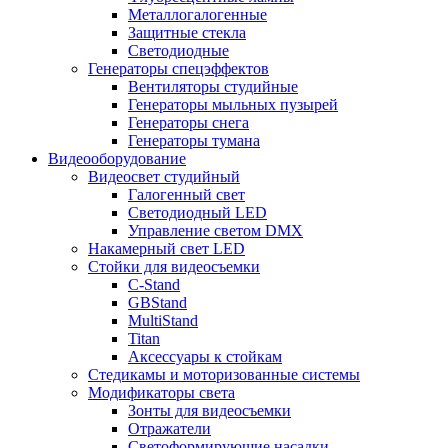
Металлогалогенные
Защитные стекла
Светодиодные
Генераторы спецэффектов
Вентиляторы студийные
Генераторы мыльных пузырей
Генераторы снега
Генераторы тумана
Видеооборудование
Видеосвет студийный
Галогенный свет
Светодиодный LED
Управление светом DMX
Накамерный свет LED
Стойки для видеосъемки
C-Stand
GBStand
MultiStand
Titan
Аксессуары к стойкам
Стедикамы и моторизованные системы
Модификаторы света
Зонты для видеосъемки
Отражатели
Светоформирующие насадки