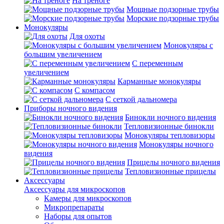
На треноге
Мощные подзорные трубы
Морские подзорные трубы
Монокуляры
Для охоты
Монокуляры с
большим увеличением
С переменным
увеличением
Карманные монокуляры
С компасом
С сеткой дальномера
Приборы ночного видения
Бинокли ночного видения
Тепловизионные бинокли
Монокуляры тепловизоры
Монокуляры ночного
видения
Прицелы ночного видения
Тепловизионные прицелы
Аксессуары
Аксессуары для микроскопов
Камеры для микроскопов
Микропрепараты
Наборы для опытов