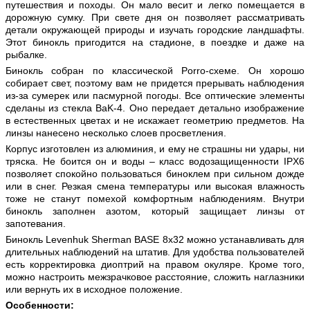
путешествия и походы. Он мало весит и легко помещается в
дорожную сумку. При свете дня он позволяет рассматривать
детали окружающей природы и изучать городские ландшафты.
Этот бинокль пригодится на стадионе, в поездке и даже на
рыбалке.
Бинокль собран по классической Porro-схеме. Он хорошо
собирает свет, поэтому вам не придется прерывать наблюдения
из-за сумерек или пасмурной погоды. Все оптические элементы
сделаны из стекла BaK-4. Оно передает детально изображение
в естественных цветах и не искажает геометрию предметов. На
линзы нанесено несколько слоев просветления.
Корпус изготовлен из алюминия, и ему не страшны ни удары, ни
тряска. Не боится он и воды – класс водозащищенности IPX6
позволяет спокойно пользоваться биноклем при сильном дожде
или в снег. Резкая смена температуры или высокая влажность
тоже не станут помехой комфортным наблюдениям. Внутри
бинокль заполнен азотом, который защищает линзы от
запотевания.
Бинокль Levenhuk Sherman BASE 8x32 можно устанавливать для
длительных наблюдений на штатив. Для удобства пользователей
есть корректировка диоптрий на правом окуляре. Кроме того,
можно настроить межзрачковое расстояние, сложить наглазники
или вернуть их в исходное положение.
Особенности: