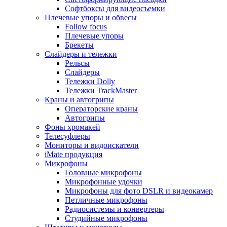
Софтбоксы для видеосъемки
Плечевые упоры и обвесы
Follow focus
Плечевые упоры
Брекеты
Слайдеры и тележки
Рельсы
Слайдеры
Тележки Dolly
Тележки TrackMaster
Краны и автогрипы
Операторские краны
Автогрипы
Фоны хромакей
Телесуфлеры
Мониторы и видоискатели
iMate продукция
Микрофоны
Головные микрофоны
Микрофонные удочки
Микрофоны для фото DSLR и видеокамер
Петличные микрофоны
Радиосистемы и конвертеры
Студийные микрофоны