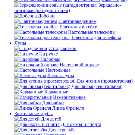
Зеркально-
линзовые (катадиоптрики)
Добсона
С автонаведением
Телескопы в кейсе
Настольные телескопы
Телескопы для телефона
Лупы
С подсветкой
На ручке
Налобная
На очковой оправе
Настольные
Лампы-лупы
Для чтения (просмотровая)
Для шитья (текстильная)
Карманные
Измерительные
Для пайки
Линза Френеля
Зрительные трубы
Для детей
Для охоты и спорта
Для стрельбы