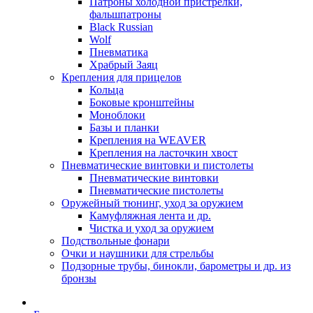
Патроны холодной пристрелки,
фальшпатроны
Black Russian
Wolf
Пневматика
Храбрый Заяц
Крепления для прицелов
Кольца
Боковые кронштейны
Моноблоки
Базы и планки
Крепления на WEAVER
Крепления на ласточкин хвост
Пневматические винтовки и пистолеты
Пневматические винтовки
Пневматические пистолеты
Оружейный тюнинг, уход за оружием
Камуфляжная лента и др.
Чистка и уход за оружием
Подствольные фонари
Очки и наушники для стрельбы
Подзорные трубы, бинокли, барометры и др. из
бронзы