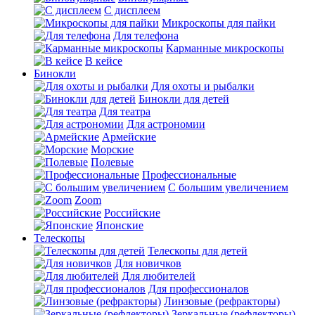
С дисплеем
Микроскопы для пайки
Для телефона
Карманные микроскопы
В кейсе
Бинокли
Для охоты и рыбалки
Бинокли для детей
Для театра
Для астрономии
Армейские
Морские
Полевые
Профессиональные
С большим увеличением
Zoom
Российские
Японские
Телескопы
Телескопы для детей
Для новичков
Для любителей
Для профессионалов
Линзовые (рефракторы)
Зеркальные (рефлекторы)