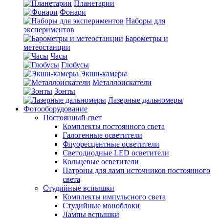
Планетарии
Фонари
Наборы для
экспериментов
Барометры и
метеостанции
Часы
Глобусы
Экшн-камеры
Металлоискатели
Зонты
Лазерные дальномеры
Фотооборудование
Постоянный свет
Комплекты постоянного света
Галогенные осветители
Флуоресцентные осветители
Светодиодные LED осветители
Кольцевые осветители
Патроны для ламп источников постоянного
света
Студийные вспышки
Комплекты импульсного света
Студийные моноблоки
Лампы вспышки