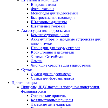
Штативы и моноподы
Видеоштативы
Фотоштативы
Моноподы для видеосъемки
Быстросъемные площадки
Штативные адаптеры
Штативные головки
Аксессуары для видеосъемки
Комплектующие ригов
Аккумуляторы и зарядные устройства для
видеосъемки
Площадки для аккумуляторов
Кронштейны и держатели
Зажимы GreenBean
Лампы
Чистящие средства для видеосъемки
Сумки
Сумки для видеокамеры
Сумки для фотоаппаратов
Прочие товары
Прицелы, ЛЦУ, патроны холодной пристрелки,
фальшпатроны
Оптические прицелы
Коллиматорные прицелы
Лазерные целеуказатели