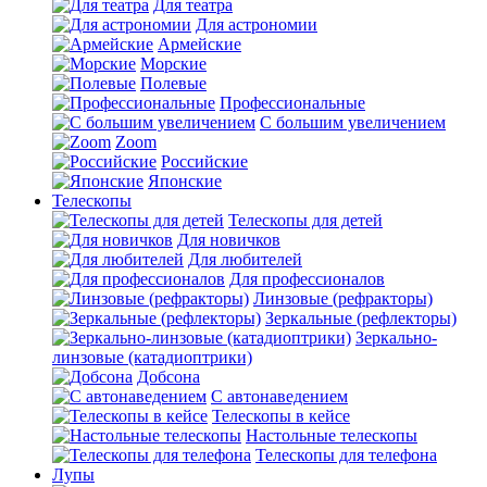
Для театра
Для астрономии
Армейские
Морские
Полевые
Профессиональные
С большим увеличением
Zoom
Российские
Японские
Телескопы
Телескопы для детей
Для новичков
Для любителей
Для профессионалов
Линзовые (рефракторы)
Зеркальные (рефлекторы)
Зеркально-
линзовые (катадиоптрики)
Добсона
С автонаведением
Телескопы в кейсе
Настольные телескопы
Телескопы для телефона
Лупы