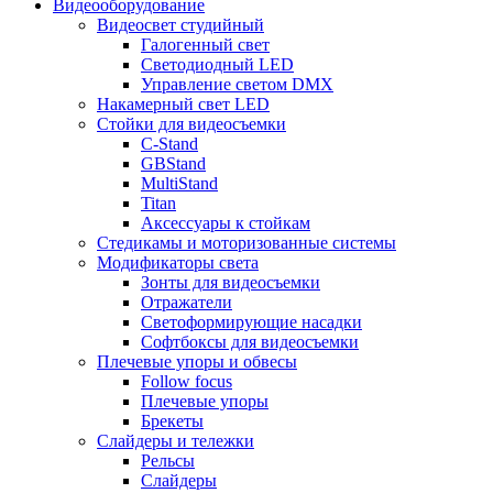
Видеооборудование
Видеосвет студийный
Галогенный свет
Светодиодный LED
Управление светом DMX
Накамерный свет LED
Стойки для видеосъемки
C-Stand
GBStand
MultiStand
Titan
Аксессуары к стойкам
Стедикамы и моторизованные системы
Модификаторы света
Зонты для видеосъемки
Отражатели
Светоформирующие насадки
Софтбоксы для видеосъемки
Плечевые упоры и обвесы
Follow focus
Плечевые упоры
Брекеты
Слайдеры и тележки
Рельсы
Слайдеры