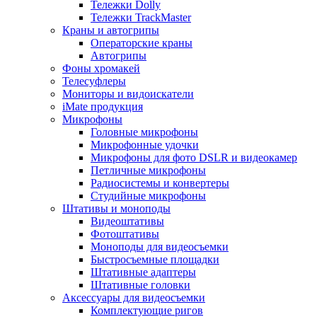
Тележки Dolly
Тележки TrackMaster
Краны и автогрипы
Операторские краны
Автогрипы
Фоны хромакей
Телесуфлеры
Мониторы и видоискатели
iMate продукция
Микрофоны
Головные микрофоны
Микрофонные удочки
Микрофоны для фото DSLR и видеокамер
Петличные микрофоны
Радиосистемы и конвертеры
Студийные микрофоны
Штативы и моноподы
Видеоштативы
Фотоштативы
Моноподы для видеосъемки
Быстросъемные площадки
Штативные адаптеры
Штативные головки
Аксессуары для видеосъемки
Комплектующие ригов