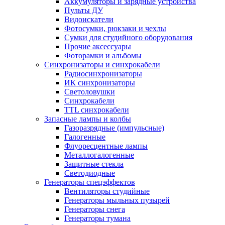
Аккумуляторы и зарядные устройства
Пульты ДУ
Видоискатели
Фотосумки, рюкзаки и чехлы
Сумки для студийного оборудования
Прочие аксессуары
Фоторамки и альбомы
Синхронизаторы и синхрокабели
Радиосинхронизаторы
ИК синхронизаторы
Светоловушки
Синхрокабели
TTL синхрокабели
Запасные лампы и колбы
Газоразрядные (импульсные)
Галогенные
Флуоресцентные лампы
Металлогалогенные
Защитные стекла
Светодиодные
Генераторы спецэффектов
Вентиляторы студийные
Генераторы мыльных пузырей
Генераторы снега
Генераторы тумана