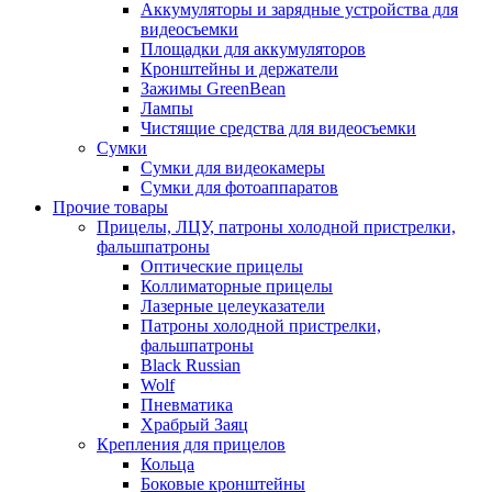
Аккумуляторы и зарядные устройства для
видеосъемки
Площадки для аккумуляторов
Кронштейны и держатели
Зажимы GreenBean
Лампы
Чистящие средства для видеосъемки
Сумки
Сумки для видеокамеры
Сумки для фотоаппаратов
Прочие товары
Прицелы, ЛЦУ, патроны холодной пристрелки,
фальшпатроны
Оптические прицелы
Коллиматорные прицелы
Лазерные целеуказатели
Патроны холодной пристрелки,
фальшпатроны
Black Russian
Wolf
Пневматика
Храбрый Заяц
Крепления для прицелов
Кольца
Боковые кронштейны