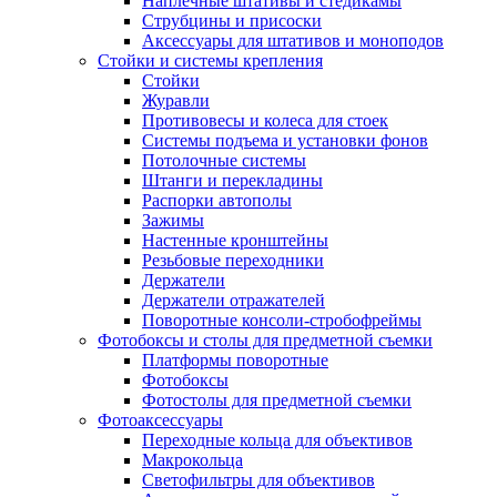
Наплечные штативы и стедикамы
Струбцины и присоски
Аксессуары для штативов и моноподов
Стойки и системы крепления
Стойки
Журавли
Противовесы и колеса для стоек
Системы подъема и установки фонов
Потолочные системы
Штанги и перекладины
Распорки автополы
Зажимы
Настенные кронштейны
Резьбовые переходники
Держатели
Держатели отражателей
Поворотные консоли-стробофреймы
Фотобоксы и столы для предметной съемки
Платформы поворотные
Фотобоксы
Фотостолы для предметной съемки
Фотоаксессуары
Переходные кольца для объективов
Макрокольца
Светофильтры для объективов