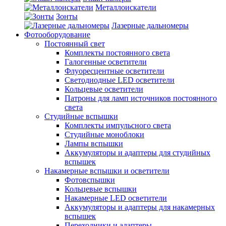
Металлоискатели
Зонты
Лазерные дальномеры
Фотооборудование
Постоянный свет
Комплекты постоянного света
Галогенные осветители
Флуоресцентные осветители
Светодиодные LED осветители
Кольцевые осветители
Патроны для ламп источников постоянного
света
Студийные вспышки
Комплекты импульсного света
Студийные моноблоки
Лампы вспышки
Аккумуляторы и адаптеры для студийных
вспышек
Накамерные вспышки и осветители
Фотовспышки
Кольцевые вспышки
Накамерные LED осветители
Аккумуляторы и адаптеры для накамерных
вспышек
Переходники и адаптеры