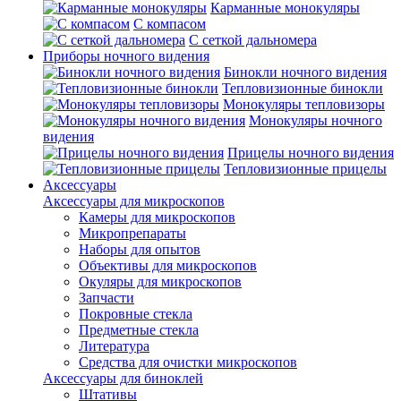
Карманные монокуляры
С компасом
С сеткой дальномера
Приборы ночного видения
Бинокли ночного видения
Тепловизионные бинокли
Монокуляры тепловизоры
Монокуляры ночного
видения
Прицелы ночного видения
Тепловизионные прицелы
Аксессуары
Аксессуары для микроскопов
Камеры для микроскопов
Микропрепараты
Наборы для опытов
Объективы для микроскопов
Окуляры для микроскопов
Запчасти
Покровные стекла
Предметные стекла
Литература
Средства для очистки микроскопов
Аксессуары для биноклей
Штативы