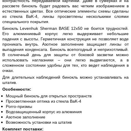
контрастность передаваемой картинки. Даже в сумерках и на
рассвете бинокль будет радовать вас четким изображением в
естественных цветах. Все оптические элементы схемы сделаны
из стекла BaK-4, линзы просветлены несколькими слоями
специального покрытия.
Бинокль Levenhuk Sherman BASE 12x50 не боится трудностей.
Его алюминиевый корпус легко выдерживает небольшие
падения с высоты. Герметичная конструкция не позволяет воде
проникать внутрь. Азотное заполнение защищает линзы от
выпадения конденсата. Бинокль всепогодный и неприхотливый.
В солнечный день для защиты от боковой засветки можно
использовать наглазники – они легко выдвигаются, а в
сложенном состоянии удобны для тех, кто ведет наблюдения в
очках.
Для длительных наблюдений бинокль можно устанавливать на
штатив.
Особенности:
Мощный бинокль для открытых пространств
Просветленная оптика из стекла BaK-4
Porro-призмы
Водозащищенный корпус из алюминия
Азотное заполнение
Возможность установки на штатив
Комплект поставки: