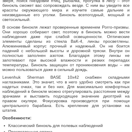
зверя, поиск гнездовий птиц, рыбалка, прогулка в лесу – этот
бинокль сможет вас сопровождать везде. С ним вы увидите все
красоты окружающего мира и изучите самые дальние и
неизведанные его уголки. Бинокль всепогодный, мощный и
светосильный.
В основе бинокля лежат проверенные временем Porro-призмы.
Они хорошо собирают свет, поэтому в бинокль можно вести
наблюдения даже при слабой освещенности. Оптические
элементы сделаны из стекла BaK-4, линзы просветлены.
Алюминиевый корпус прочный и надежный. Он не боится
падений с небольшой высоты и дорожной тряски. Внутри он
полностью заполнен азотом. Благодаря этому линзы не
запотевают при высокой влажности и резких перепадах
температуры. Бинокль защищен от проникновения воды – им
можно пользоваться даже в сильный дождь.
Levenhuk Sherman BASE 10x42 снабжен складными
наглазниками. Это значит, что в него удобно смотреть как при
надетых очках, так и без них. Для максимально комфортных
наблюдений в бинокле можно отрегулировать расстояние между
зрачками и выставить подходящее значение диоптрий на
правом окуляре. Фокусировка производится при помощи
центрального барабана. Есть крепление для установки на
штатив.
Особенности:
Классический бинокль для полевых наблюдений
Просветленная оптика