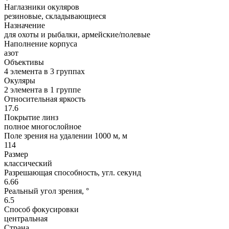
Наглазники окуляров
резиновые, складывающиеся
Назначение
для охоты и рыбалки, армейские/полевые
Наполнение корпуса
азот
Объективы
4 элемента в 3 группах
Окуляры
2 элемента в 1 группе
Относительная яркость
17.6
Покрытие линз
полное многослойное
Поле зрения на удалении 1000 м, м
114
Размер
классический
Разрешающая способность, угл. секунд
6.66
Реальный угол зрения, °
6.5
Способ фокусировки
центральная
Страна