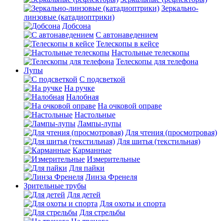
Зеркально-
линзовые (катадиоптрики)
Добсона
С автонаведением
Телескопы в кейсе
Настольные телескопы
Телескопы для телефона
Лупы
С подсветкой
На ручке
Налобная
На очковой оправе
Настольные
Лампы-лупы
Для чтения (просмотровая)
Для шитья (текстильная)
Карманные
Измерительные
Для пайки
Линза Френеля
Зрительные трубы
Для детей
Для охоты и спорта
Для стрельбы