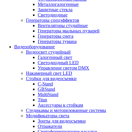
Металлогалогенные
Защитные стекла
Светодиодные
Генераторы спецэффектов
Вентиляторы студийные
Генераторы мыльных пузырей
Генераторы снега
Генераторы тумана
Видеооборудование
Видеосвет студийный
Галогенный свет
Светодиодный LED
Управление светом DMX
Накамерный свет LED
Стойки для видеосъемки
C-Stand
GBStand
MultiStand
Titan
Аксессуары к стойкам
Стедикамы и моторизованные системы
Модификаторы света
Зонты для видеосъемки
Отражатели
Светоформирующие насадки