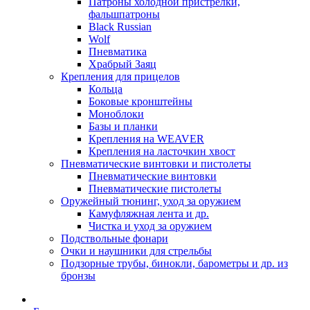
Патроны холодной пристрелки,
фальшпатроны
Black Russian
Wolf
Пневматика
Храбрый Заяц
Крепления для прицелов
Кольца
Боковые кронштейны
Моноблоки
Базы и планки
Крепления на WEAVER
Крепления на ласточкин хвост
Пневматические винтовки и пистолеты
Пневматические винтовки
Пневматические пистолеты
Оружейный тюнинг, уход за оружием
Камуфляжная лента и др.
Чистка и уход за оружием
Подствольные фонари
Очки и наушники для стрельбы
Подзорные трубы, бинокли, барометры и др. из
бронзы