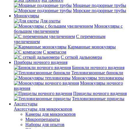
На треноге
Мощные подзорные трубы
Морские подзорные трубы
Монокуляры
Для охоты
Монокуляры с
большим увеличением
С переменным
увеличением
Карманные монокуляры
С компасом
С сеткой дальномера
Приборы ночного видения
Бинокли ночного видения
Тепловизионные бинокли
Монокуляры тепловизоры
Монокуляры ночного
видения
Прицелы ночного видения
Тепловизионные прицелы
Аксессуары
Аксессуары для микроскопов
Камеры для микроскопов
Микропрепараты
Наборы для опытов