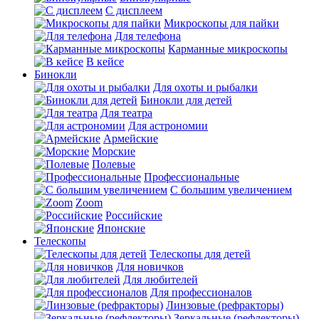
С дисплеем
Микроскопы для пайки
Для телефона
Карманные микроскопы
В кейсе
Бинокли
Для охоты и рыбалки
Бинокли для детей
Для театра
Для астрономии
Армейские
Морские
Полевые
Профессиональные
С большим увеличением
Zoom
Российские
Японские
Телескопы
Телескопы для детей
Для новичков
Для любителей
Для профессионалов
Линзовые (рефракторы)
Зеркальные (рефлекторы)