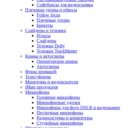
Софтбоксы для видеосъемки
Плечевые упоры и обвесы
Follow focus
Плечевые упоры
Брекеты
Слайдеры и тележки
Рельсы
Слайдеры
Тележки Dolly
Тележки TrackMaster
Краны и автогрипы
Операторские краны
Автогрипы
Фоны хромакей
Телесуфлеры
Мониторы и видоискатели
iMate продукция
Микрофоны
Головные микрофоны
Микрофонные удочки
Микрофоны для фото DSLR и видеокамер
Петличные микрофоны
Радиосистемы и конвертеры
Студийные микрофоны