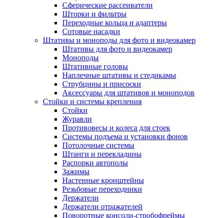
Сферические рассеиватели
Шторки и фильтры
Переходные кольца и адаптеры
Сотовые насадки
Штативы и моноподы для фото и видеокамер
Штативы для фото и видеокамер
Моноподы
Штативные головы
Наплечные штативы и стедикамы
Струбцины и присоски
Аксессуары для штативов и моноподов
Стойки и системы крепления
Стойки
Журавли
Противовесы и колеса для стоек
Системы подъема и установки фонов
Потолочные системы
Штанги и перекладины
Распорки автополы
Зажимы
Настенные кронштейны
Резьбовые переходники
Держатели
Держатели отражателей
Поворотные консоли-стробофреймы