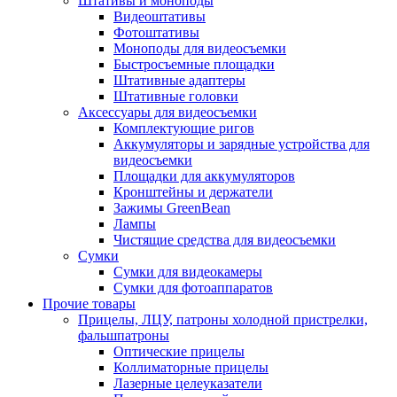
Штативы и моноподы
Видеоштативы
Фотоштативы
Моноподы для видеосъемки
Быстросъемные площадки
Штативные адаптеры
Штативные головки
Аксессуары для видеосъемки
Комплектующие ригов
Аккумуляторы и зарядные устройства для
видеосъемки
Площадки для аккумуляторов
Кронштейны и держатели
Зажимы GreenBean
Лампы
Чистящие средства для видеосъемки
Сумки
Сумки для видеокамеры
Сумки для фотоаппаратов
Прочие товары
Прицелы, ЛЦУ, патроны холодной пристрелки,
фальшпатроны
Оптические прицелы
Коллиматорные прицелы
Лазерные целеуказатели