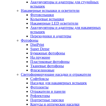
Аккумуляторы и адаптеры для студийных
вспышек
Накамерные вспышки и осветители
Фотовспышки
Кольцевые вспышки
Накамерные LED осветители
Аккумуляторы и адаптеры для накамерных
вспышек
Переходники и адаптеры
Фотофоны
DigiPrint
Super Dense
Бумажные фотофоны
На пружине
Пластиковые фотофоны
Тканевые фотофоны
Флизелиновые
Светоформирующие насадки и отражатели
Софтбоксы
Насадки для накамерных вспышек
Фотозонты
Отражатели и панели
Рефлекторы
Портретные тарелки
Конусы и оптические насадки