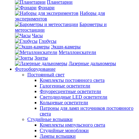
Планетарии
Фонари
Наборы для
экспериментов
Барометры и
метеостанции
Часы
Глобусы
Экшн-камеры
Металлоискатели
Зонты
Лазерные дальномеры
Фотооборудование
Постоянный свет
Комплекты постоянного света
Галогенные осветители
Флуоресцентные осветители
Светодиодные LED осветители
Кольцевые осветители
Патроны для ламп источников постоянного
света
Студийные вспышки
Комплекты импульсного света
Студийные моноблоки
Лампы вспышки