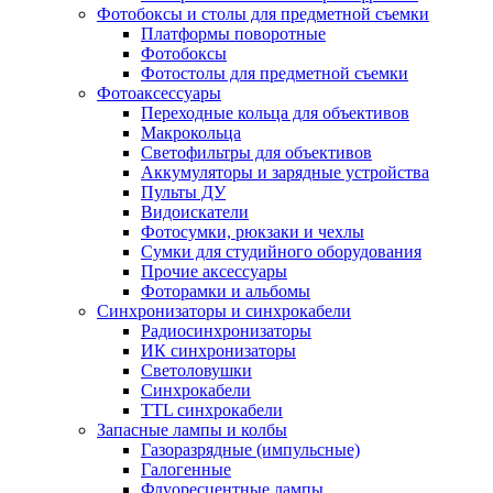
Фотобоксы и столы для предметной съемки
Платформы поворотные
Фотобоксы
Фотостолы для предметной съемки
Фотоаксессуары
Переходные кольца для объективов
Макрокольца
Светофильтры для объективов
Аккумуляторы и зарядные устройства
Пульты ДУ
Видоискатели
Фотосумки, рюкзаки и чехлы
Сумки для студийного оборудования
Прочие аксессуары
Фоторамки и альбомы
Синхронизаторы и синхрокабели
Радиосинхронизаторы
ИК синхронизаторы
Светоловушки
Синхрокабели
TTL синхрокабели
Запасные лампы и колбы
Газоразрядные (импульсные)
Галогенные
Флуоресцентные лампы