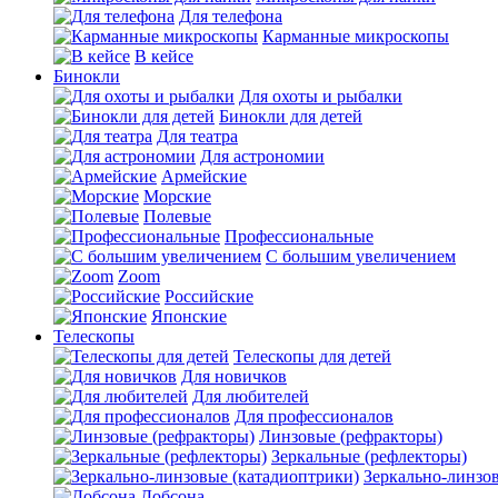
Для телефона
Карманные микроскопы
В кейсе
Бинокли
Для охоты и рыбалки
Бинокли для детей
Для театра
Для астрономии
Армейские
Морские
Полевые
Профессиональные
С большим увеличением
Zoom
Российские
Японские
Телескопы
Телескопы для детей
Для новичков
Для любителей
Для профессионалов
Линзовые (рефракторы)
Зеркальные (рефлекторы)
Зеркально-линзо
Добсона