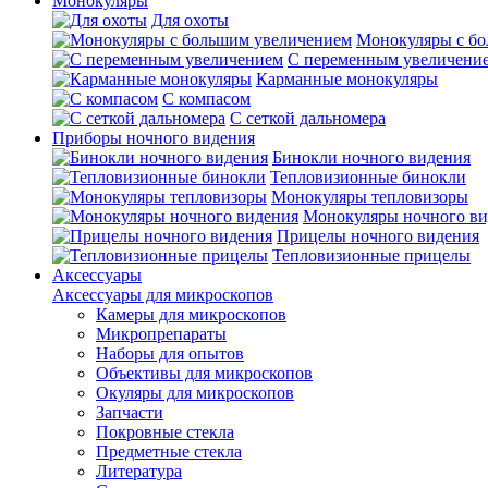
Монокуляры
Для охоты
Монокуляры с б
С переменным увеличени
Карманные монокуляры
С компасом
С сеткой дальномера
Приборы ночного видения
Бинокли ночного видения
Тепловизионные бинокли
Монокуляры тепловизоры
Монокуляры ночного ви
Прицелы ночного видения
Тепловизионные прицелы
Аксессуары
Аксессуары для микроскопов
Камеры для микроскопов
Микропрепараты
Наборы для опытов
Объективы для микроскопов
Окуляры для микроскопов
Запчасти
Покровные стекла
Предметные стекла
Литература