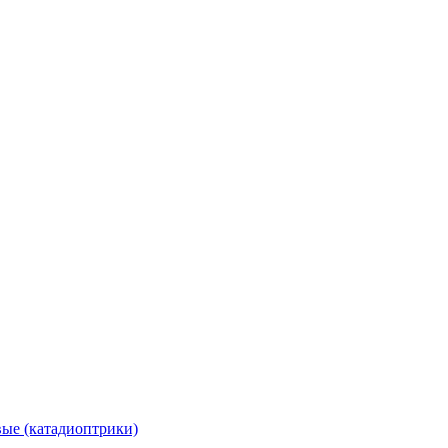
вые (катадиоптрики)