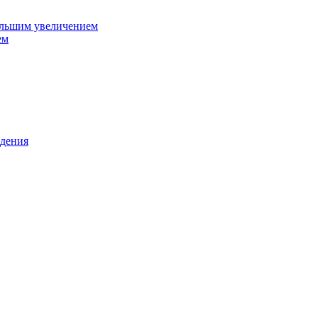
ольшим увеличением
ем
дения