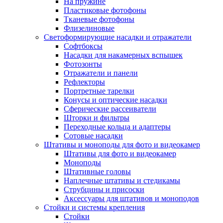
На пружине
Пластиковые фотофоны
Тканевые фотофоны
Флизелиновые
Светоформирующие насадки и отражатели
Софтбоксы
Насадки для накамерных вспышек
Фотозонты
Отражатели и панели
Рефлекторы
Портретные тарелки
Конусы и оптические насадки
Сферические рассеиватели
Шторки и фильтры
Переходные кольца и адаптеры
Сотовые насадки
Штативы и моноподы для фото и видеокамер
Штативы для фото и видеокамер
Моноподы
Штативные головы
Наплечные штативы и стедикамы
Струбцины и присоски
Аксессуары для штативов и моноподов
Стойки и системы крепления
Стойки