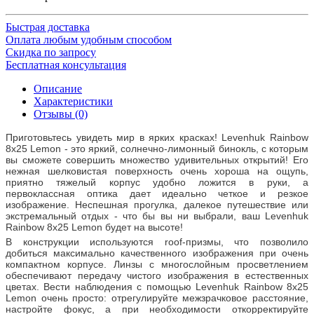
Быстрая доставка
Оплата любым удобным способом
Скидка по запросу
Бесплатная консультация
Описание
Характеристики
Отзывы (0)
Приготовьтесь увидеть мир в ярких красках! Levenhuk Rainbow
8x25 Lemon - это яркий, солнечно-лимонный бинокль, с которым
вы сможете совершить множество удивительных открытий! Его
нежная шелковистая поверхность очень хороша на ощупь,
приятно тяжелый корпус удобно ложится в руки, а
первоклассная оптика дает идеально четкое и резкое
изображение. Неспешная прогулка, далекое путешествие или
экстремальный отдых - что бы вы ни выбрали, ваш Levenhuk
Rainbow 8x25 Lemon будет на высоте!
В конструкции используются roof-призмы, что позволило
добиться максимально качественного изображения при очень
компактном корпусе. Линзы с многослойным просветлением
обеспечивают передачу чистого изображения в естественных
цветах. Вести наблюдения с помощью Levenhuk Rainbow 8x25
Lemon очень просто: отрегулируйте межзрачковое расстояние,
настройте фокус, а при необходимости откорректируйте