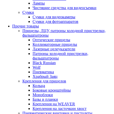
Лампы
Чистящие средства для видеосъемки
Сумки
Сумки для видеокамеры
Сумки для фотоаппаратов
Прочие товары
Прицелы, ЛЦУ, патроны холодной пристрелки,
фальшпатроны
Оптические прицелы
Коллиматорные прицелы
Лазерные целеуказатели
Патроны холодной пристрелки,
фальшпатроны
Black Russian
Wolf
Пневматика
Храбрый Заяц
Крепления для прицелов
Кольца
Боковые кронштейны
Моноблоки
Базы и планки
Крепления на WEAVER
Крепления на ласточкин хвост
Пневматические винтовки и пистолеты