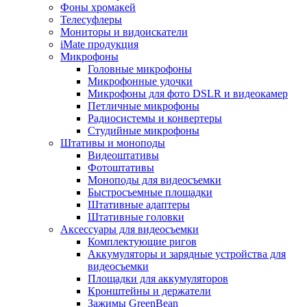
Фоны хромакей
Телесуфлеры
Мониторы и видоискатели
iMate продукция
Микрофоны
Головные микрофоны
Микрофонные удочки
Микрофоны для фото DSLR и видеокамер
Петличные микрофоны
Радиосистемы и конвертеры
Студийные микрофоны
Штативы и моноподы
Видеоштативы
Фотоштативы
Моноподы для видеосъемки
Быстросъемные площадки
Штативные адаптеры
Штативные головки
Аксессуары для видеосъемки
Комплектующие ригов
Аккумуляторы и зарядные устройства для
видеосъемки
Площадки для аккумуляторов
Кронштейны и держатели
Зажимы GreenBean