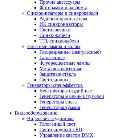
Прочие аксессуары
Фоторамки и альбомы
Синхронизаторы и синхрокабели
Радиосинхронизаторы
ИК синхронизаторы
Светоловушки
Синхрокабели
TTL синхрокабели
Запасные лампы и колбы
Газоразрядные (импульсные)
Галогенные
Флуоресцентные лампы
Металлогалогенные
Защитные стекла
Светодиодные
Генераторы спецэффектов
Вентиляторы студийные
Генераторы мыльных пузырей
Генераторы снега
Генераторы тумана
Видеооборудование
Видеосвет студийный
Галогенный свет
Светодиодный LED
Управление светом DMX