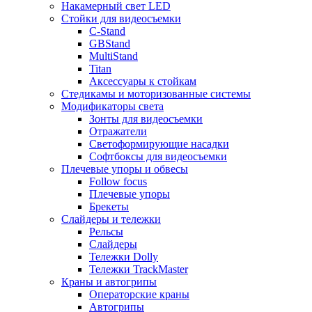
Накамерный свет LED
Стойки для видеосъемки
C-Stand
GBStand
MultiStand
Titan
Аксессуары к стойкам
Стедикамы и моторизованные системы
Модификаторы света
Зонты для видеосъемки
Отражатели
Светоформирующие насадки
Софтбоксы для видеосъемки
Плечевые упоры и обвесы
Follow focus
Плечевые упоры
Брекеты
Слайдеры и тележки
Рельсы
Слайдеры
Тележки Dolly
Тележки TrackMaster
Краны и автогрипы
Операторские краны
Автогрипы