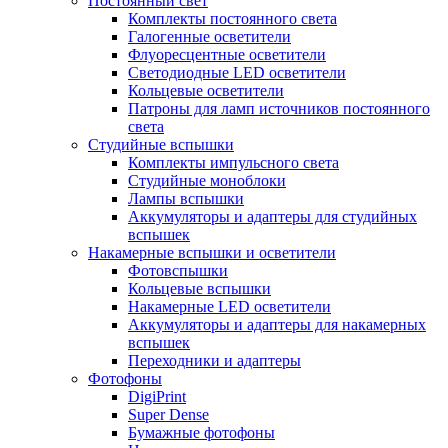
Постоянный свет
Комплекты постоянного света
Галогенные осветители
Флуоресцентные осветители
Светодиодные LED осветители
Кольцевые осветители
Патроны для ламп источников постоянного
света
Студийные вспышки
Комплекты импульсного света
Студийные моноблоки
Лампы вспышки
Аккумуляторы и адаптеры для студийных
вспышек
Накамерные вспышки и осветители
Фотовспышки
Кольцевые вспышки
Накамерные LED осветители
Аккумуляторы и адаптеры для накамерных
вспышек
Переходники и адаптеры
Фотофоны
DigiPrint
Super Dense
Бумажные фотофоны