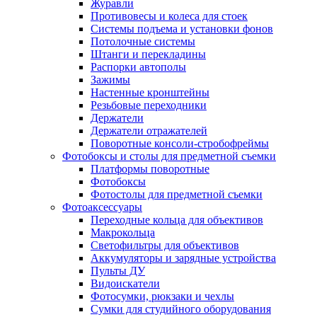
Журавли
Противовесы и колеса для стоек
Системы подъема и установки фонов
Потолочные системы
Штанги и перекладины
Распорки автополы
Зажимы
Настенные кронштейны
Резьбовые переходники
Держатели
Держатели отражателей
Поворотные консоли-стробофреймы
Фотобоксы и столы для предметной съемки
Платформы поворотные
Фотобоксы
Фотостолы для предметной съемки
Фотоаксессуары
Переходные кольца для объективов
Макрокольца
Светофильтры для объективов
Аккумуляторы и зарядные устройства
Пульты ДУ
Видоискатели
Фотосумки, рюкзаки и чехлы
Сумки для студийного оборудования