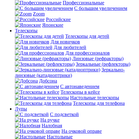
Профессиональные
С большим увеличением
Zoom
Российские
Японские
Телескопы
Телескопы для детей
Для новичков
Для любителей
Для профессионалов
Линзовые (рефракторы)
Зеркальные (рефлекторы)
Зеркально-
линзовые (катадиоптрики)
Добсона
С автонаведением
Телескопы в кейсе
Настольные телескопы
Телескопы для телефона
Лупы
С подсветкой
На ручке
Налобная
На очковой оправе
Настольные