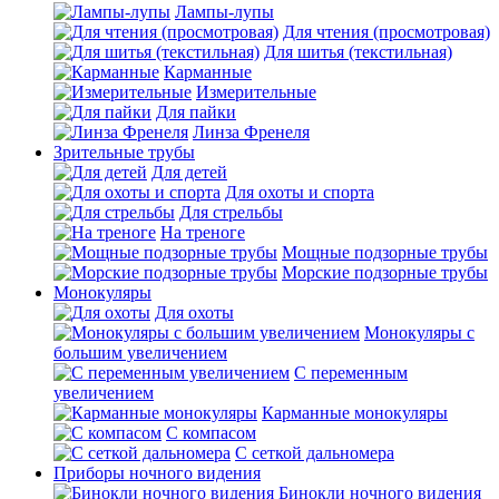
Лампы-лупы
Для чтения (просмотровая)
Для шитья (текстильная)
Карманные
Измерительные
Для пайки
Линза Френеля
Зрительные трубы
Для детей
Для охоты и спорта
Для стрельбы
На треноге
Мощные подзорные трубы
Морские подзорные трубы
Монокуляры
Для охоты
Монокуляры с
большим увеличением
С переменным
увеличением
Карманные монокуляры
С компасом
С сеткой дальномера
Приборы ночного видения
Бинокли ночного видения