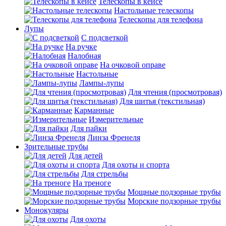
Телескопы в кейсе
Настольные телескопы
Телескопы для телефона
Лупы
С подсветкой
На ручке
Налобная
На очковой оправе
Настольные
Лампы-лупы
Для чтения (просмотровая)
Для шитья (текстильная)
Карманные
Измерительные
Для пайки
Линза Френеля
Зрительные трубы
Для детей
Для охоты и спорта
Для стрельбы
На треноге
Мощные подзорные трубы
Морские подзорные трубы
Монокуляры
Для охоты