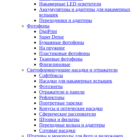
Накамерные LED осветители
Аккумуляторы и адаптеры для накамерных
вспышек
Переходники и адаптеры
Фотофоны
DigiPrint
Super Dense
Бумажные фотофоны
На пружине
Пластиковые фотофоны
Тканевые фотофоны
Флизелиновые
Светоформирующие насадки и отражатели
Софтбоксы
Насадки для накамерных вспышек
Фотозонты
Отражатели и панели
Рефлекторы
Портретные тарелки
Конусы и оптические насадки
Сферические рассеиватели
Шторки и фильтры
Переходные кольца и адаптеры
Сотовые насадки
Штативы и моноподы для фото и видеокамер