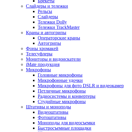
Брекеты
Слайдеры и тележки
Рельсы
Слайдеры
Тележки Dolly
Тележки TrackMaster
Краны и автогрипы
Операторские краны
Автогрипы
Фоны хромакей
Телесуфлеры
Мониторы и видоискатели
iMate продукция
Микрофоны
Головные микрофоны
Микрофонные удочки
Микрофоны для фото DSLR и видеокамер
Петличные микрофоны
Радиосистемы и конвертеры
Студийные микрофоны
Штативы и моноподы
Видеоштативы
Фотоштативы
Моноподы для видеосъемки
Быстросъемные площадки