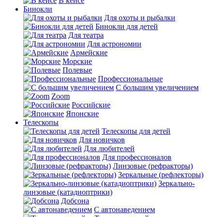
В кейсе
Бинокли
Для охоты и рыбалки
Бинокли для детей
Для театра
Для астрономии
Армейские
Морские
Полевые
Профессиональные
С большим увеличением
Zoom
Российские
Японские
Телескопы
Телескопы для детей
Для новичков
Для любителей
Для профессионалов
Линзовые (рефракторы)
Зеркальные (рефлекторы)
Зеркально-
линзовые (катадиоптрики)
Добсона
С автонаведением