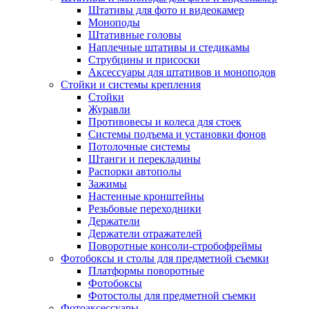
Штативы для фото и видеокамер
Моноподы
Штативные головы
Наплечные штативы и стедикамы
Струбцины и присоски
Аксессуары для штативов и моноподов
Стойки и системы крепления
Стойки
Журавли
Противовесы и колеса для стоек
Системы подъема и установки фонов
Потолочные системы
Штанги и перекладины
Распорки автополы
Зажимы
Настенные кронштейны
Резьбовые переходники
Держатели
Держатели отражателей
Поворотные консоли-стробофреймы
Фотобоксы и столы для предметной съемки
Платформы поворотные
Фотобоксы
Фотостолы для предметной съемки
Фотоаксессуары