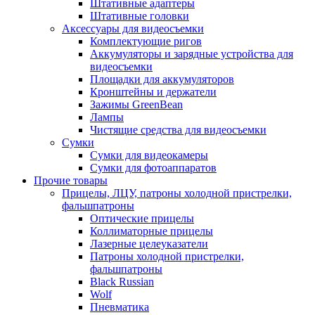
Штативные адаптеры
Штативные головки
Аксессуары для видеосъемки
Комплектующие ригов
Аккумуляторы и зарядные устройства для
видеосъемки
Площадки для аккумуляторов
Кронштейны и держатели
Зажимы GreenBean
Лампы
Чистящие средства для видеосъемки
Сумки
Сумки для видеокамеры
Сумки для фотоаппаратов
Прочие товары
Прицелы, ЛЦУ, патроны холодной пристрелки,
фальшпатроны
Оптические прицелы
Коллиматорные прицелы
Лазерные целеуказатели
Патроны холодной пристрелки,
фальшпатроны
Black Russian
Wolf
Пневматика