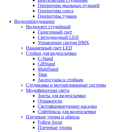
Вентиляторы студийные
Генераторы мыльных пузырей
Генераторы снега
Генераторы тумана
Видеооборудование
Видеосвет студийный
Галогенный свет
Светодиодный LED
Управление светом DMX
Накамерный свет LED
Стойки для видеосъемки
C-Stand
GBStand
MultiStand
Titan
Аксессуары к стойкам
Стедикамы и моторизованные системы
Модификаторы света
Зонты для видеосъемки
Отражатели
Светоформирующие насадки
Софтбоксы для видеосъемки
Плечевые упоры и обвесы
Follow focus
Плечевые упоры