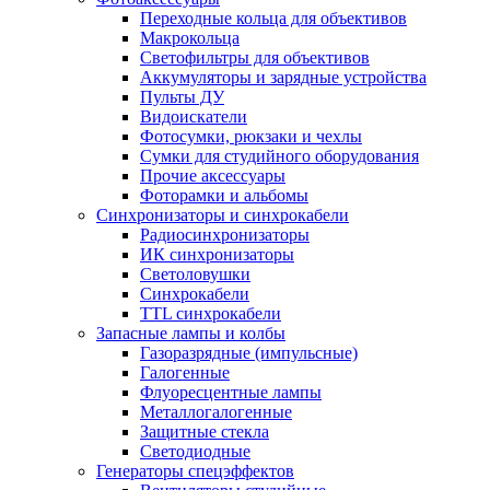
Переходные кольца для объективов
Макрокольца
Светофильтры для объективов
Аккумуляторы и зарядные устройства
Пульты ДУ
Видоискатели
Фотосумки, рюкзаки и чехлы
Сумки для студийного оборудования
Прочие аксессуары
Фоторамки и альбомы
Синхронизаторы и синхрокабели
Радиосинхронизаторы
ИК синхронизаторы
Светоловушки
Синхрокабели
TTL синхрокабели
Запасные лампы и колбы
Газоразрядные (импульсные)
Галогенные
Флуоресцентные лампы
Металлогалогенные
Защитные стекла
Светодиодные
Генераторы спецэффектов