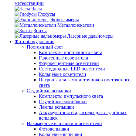
метеостанции
Часы
Глобусы
Экшн-камеры
Металлоискатели
Зонты
Лазерные дальномеры
Фотооборудование
Постоянный свет
Комплекты постоянного света
Галогенные осветители
Флуоресцентные осветители
Светодиодные LED осветители
Кольцевые осветители
Патроны для ламп источников постоянного
света
Студийные вспышки
Комплекты импульсного света
Студийные моноблоки
Лампы вспышки
Аккумуляторы и адаптеры для студийных
вспышек
Накамерные вспышки и осветители
Фотовспышки
Кольцевые вспышки