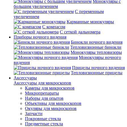
Монокуляры с
большим увеличением
С переменным
увеличением
Карманные монокуляры
С компасом
С сеткой дальномера
Приборы ночного видения
Бинокли ночного видения
Тепловизионные бинокли
Монокуляры тепловизоры
Монокуляры ночного
видения
Прицелы ночного видения
Тепловизионные прицелы
Аксессуары
Аксессуары для микроскопов
Камеры для микроскопов
Микропрепараты
Наборы для опытов
Объективы для микроскопов
Окуляры для микроскопов
Запчасти
Покровные стекла
Предметные стекла