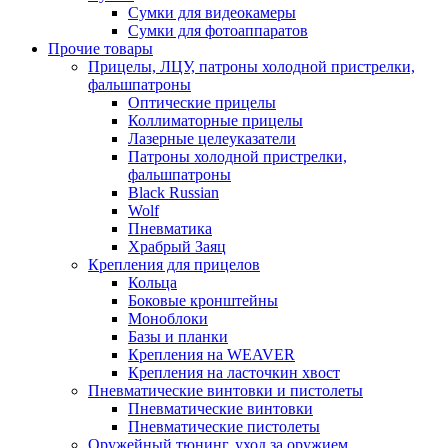
Сумки для видеокамеры
Сумки для фотоаппаратов
Прочие товары
Прицелы, ЛЦУ, патроны холодной пристрелки,
фальшпатроны
Оптические прицелы
Коллиматорные прицелы
Лазерные целеуказатели
Патроны холодной пристрелки,
фальшпатроны
Black Russian
Wolf
Пневматика
Храбрый Заяц
Крепления для прицелов
Кольца
Боковые кронштейны
Моноблоки
Базы и планки
Крепления на WEAVER
Крепления на ласточкин хвост
Пневматические винтовки и пистолеты
Пневматические винтовки
Пневматические пистолеты
Оружейный тюнинг, уход за оружием