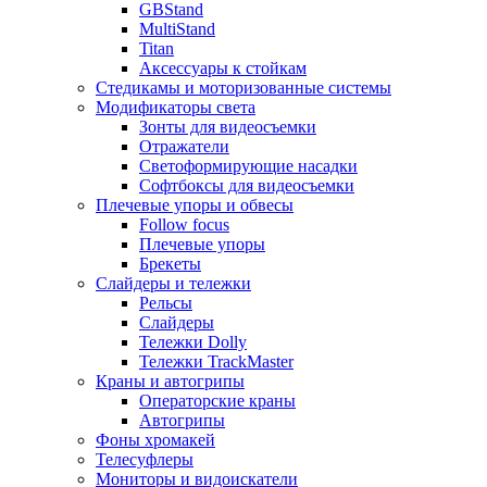
GBStand
MultiStand
Titan
Аксессуары к стойкам
Стедикамы и моторизованные системы
Модификаторы света
Зонты для видеосъемки
Отражатели
Светоформирующие насадки
Софтбоксы для видеосъемки
Плечевые упоры и обвесы
Follow focus
Плечевые упоры
Брекеты
Слайдеры и тележки
Рельсы
Слайдеры
Тележки Dolly
Тележки TrackMaster
Краны и автогрипы
Операторские краны
Автогрипы
Фоны хромакей
Телесуфлеры
Мониторы и видоискатели