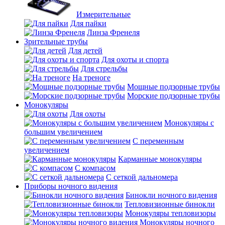
Измерительные
Для пайки
Линза Френеля
Зрительные трубы
Для детей
Для охоты и спорта
Для стрельбы
На треноге
Мощные подзорные трубы
Морские подзорные трубы
Монокуляры
Для охоты
Монокуляры с
большим увеличением
С переменным
увеличением
Карманные монокуляры
С компасом
С сеткой дальномера
Приборы ночного видения
Бинокли ночного видения
Тепловизионные бинокли
Монокуляры тепловизоры
Монокуляры ночного