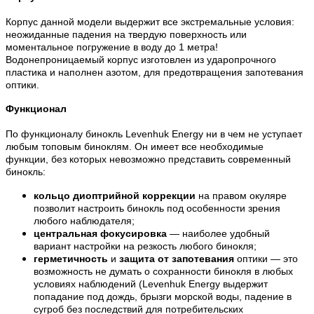
Корпус данной модели выдержит все экстремальные условия:
неожиданные падения на твердую поверхность или
моментальное погружение в воду до 1 метра!
Водонепроницаемый корпус изготовлен из ударопрочного
пластика и наполнен азотом, для предотвращения запотевания
оптики.
Функционал
По функционалу бинокль Levenhuk Energy ни в чем не уступает
любым топовым биноклям. Он имеет все необходимые
функции, без которых невозможно представить современный
бинокль:
кольцо диоптрийной коррекции
на правом окуляре
позволит настроить бинокль под особенности зрения
любого наблюдателя;
центральная фокусировка
— наиболее удобный
вариант настройки на резкость любого бинокля;
герметичность
и
защита от запотевания
оптики — это
возможность не думать о сохранности бинокля в любых
условиях наблюдений (Levenhuk Energy выдержит
попадание под дождь, брызги морской воды, падение в
сугроб без последствий для потребительских