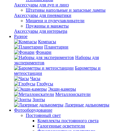
Аксессуары для луп и линз
Штативы напольные и запасные лампы
Аксессуары для пневматики
Мишени и пулеулавливатели
Пружины и манжеты
Аксессуары для интерьера
Разное
Компасы
Планетарии
Фонари
Наборы для
экспериментов
Барометры и
метеостанции
Часы
Глобусы
Экшн-камеры
Металлоискатели
Зонты
Лазерные дальномеры
Фотооборудование
Постоянный свет
Комплекты постоянного света
Галогенные осветители