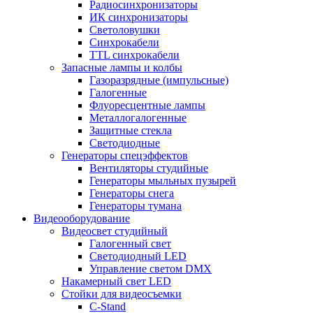
Радиосинхронизаторы
ИК синхронизаторы
Светоловушки
Синхрокабели
TTL синхрокабели
Запасные лампы и колбы
Газоразрядные (импульсные)
Галогенные
Флуоресцентные лампы
Металлогалогенные
Защитные стекла
Светодиодные
Генераторы спецэффектов
Вентиляторы студийные
Генераторы мыльных пузырей
Генераторы снега
Генераторы тумана
Видеооборудование
Видеосвет студийный
Галогенный свет
Светодиодный LED
Управление светом DMX
Накамерный свет LED
Стойки для видеосъемки
C-Stand