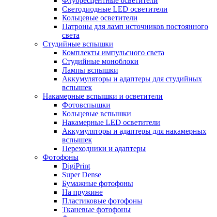
Флуоресцентные осветители
Светодиодные LED осветители
Кольцевые осветители
Патроны для ламп источников постоянного
света
Студийные вспышки
Комплекты импульсного света
Студийные моноблоки
Лампы вспышки
Аккумуляторы и адаптеры для студийных
вспышек
Накамерные вспышки и осветители
Фотовспышки
Кольцевые вспышки
Накамерные LED осветители
Аккумуляторы и адаптеры для накамерных
вспышек
Переходники и адаптеры
Фотофоны
DigiPrint
Super Dense
Бумажные фотофоны
На пружине
Пластиковые фотофоны
Тканевые фотофоны