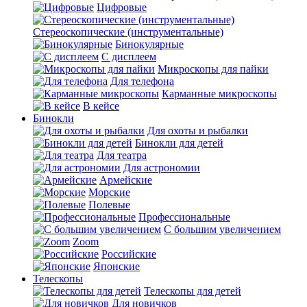
Цифровые
Стереоскопические (инструментальные)
Бинокулярные
С дисплеем
Микроскопы для пайки
Для телефона
Карманные микроскопы
В кейсе
Бинокли
Для охоты и рыбалки
Бинокли для детей
Для театра
Для астрономии
Армейские
Морские
Полевые
Профессиональные
С большим увеличением
Zoom
Российские
Японские
Телескопы
Телескопы для детей
Для новичков