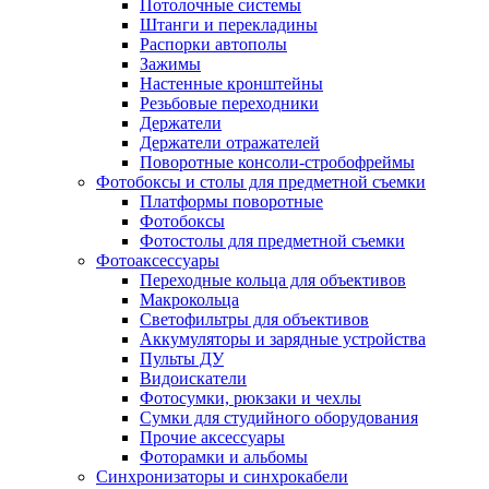
Потолочные системы
Штанги и перекладины
Распорки автополы
Зажимы
Настенные кронштейны
Резьбовые переходники
Держатели
Держатели отражателей
Поворотные консоли-стробофреймы
Фотобоксы и столы для предметной съемки
Платформы поворотные
Фотобоксы
Фотостолы для предметной съемки
Фотоаксессуары
Переходные кольца для объективов
Макрокольца
Светофильтры для объективов
Аккумуляторы и зарядные устройства
Пульты ДУ
Видоискатели
Фотосумки, рюкзаки и чехлы
Сумки для студийного оборудования
Прочие аксессуары
Фоторамки и альбомы
Синхронизаторы и синхрокабели