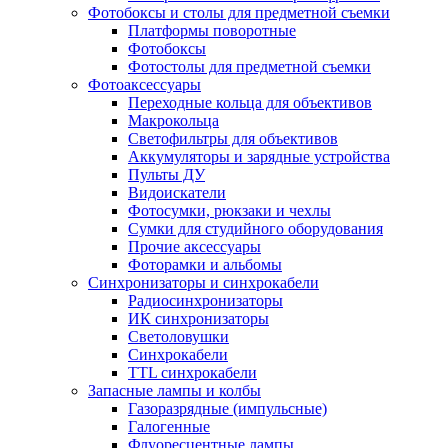
Фотобоксы и столы для предметной съемки
Платформы поворотные
Фотобоксы
Фотостолы для предметной съемки
Фотоаксессуары
Переходные кольца для объективов
Макрокольца
Светофильтры для объективов
Аккумуляторы и зарядные устройства
Пульты ДУ
Видоискатели
Фотосумки, рюкзаки и чехлы
Сумки для студийного оборудования
Прочие аксессуары
Фоторамки и альбомы
Синхронизаторы и синхрокабели
Радиосинхронизаторы
ИК синхронизаторы
Светоловушки
Синхрокабели
TTL синхрокабели
Запасные лампы и колбы
Газоразрядные (импульсные)
Галогенные
Флуоресцентные лампы