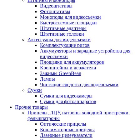
Штативы и моноподы
Видеоштативы
Фотоштативы
Моноподы для видеосъемки
Быстросъемные площадки
Штативные адаптеры
Штативные головки
Аксессуары для видеосъемки
Комплектующие ригов
Аккумуляторы и зарядные устройства для
видеосъемки
Площадки для аккумуляторов
Кронштейны и держатели
Зажимы GreenBean
Лампы
Чистящие средства для видеосъемки
Сумки
Сумки для видеокамеры
Сумки для фотоаппаратов
Прочие товары
Прицелы, ЛЦУ, патроны холодной пристрелки,
фальшпатроны
Оптические прицелы
Коллиматорные прицелы
Лазерные целеуказатели