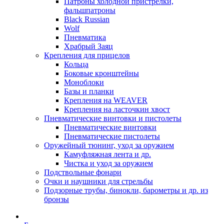
Патроны холодной пристрелки,
фальшпатроны
Black Russian
Wolf
Пневматика
Храбрый Заяц
Крепления для прицелов
Кольца
Боковые кронштейны
Моноблоки
Базы и планки
Крепления на WEAVER
Крепления на ласточкин хвост
Пневматические винтовки и пистолеты
Пневматические винтовки
Пневматические пистолеты
Оружейный тюнинг, уход за оружием
Камуфляжная лента и др.
Чистка и уход за оружием
Подствольные фонари
Очки и наушники для стрельбы
Подзорные трубы, бинокли, барометры и др. из
бронзы