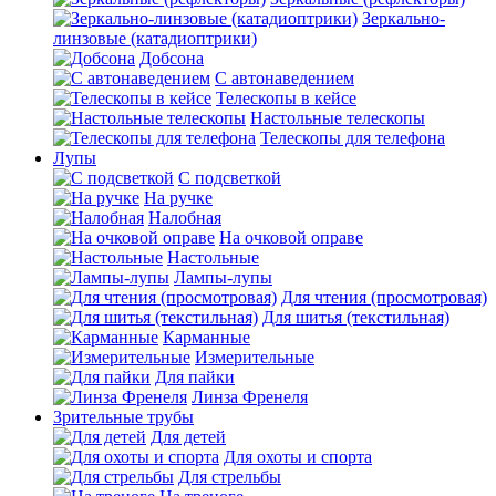
Зеркально-
линзовые (катадиоптрики)
Добсона
С автонаведением
Телескопы в кейсе
Настольные телескопы
Телескопы для телефона
Лупы
С подсветкой
На ручке
Налобная
На очковой оправе
Настольные
Лампы-лупы
Для чтения (просмотровая)
Для шитья (текстильная)
Карманные
Измерительные
Для пайки
Линза Френеля
Зрительные трубы
Для детей
Для охоты и спорта
Для стрельбы