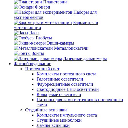
Планетарии
Фонари
Наборы для
экспериментов
Барометры и
метеостанции
Часы
Глобусы
Экшн-камеры
Металлоискатели
Зонты
Лазерные дальномеры
Фотооборудование
Постоянный свет
Комплекты постоянного света
Галогенные осветители
Флуоресцентные осветители
Светодиодные LED осветители
Кольцевые осветители
Патроны для ламп источников постоянного
света
Студийные вспышки
Комплекты импульсного света
Студийные моноблоки
Лампы вспышки