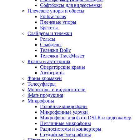
Софтбоксы для видеосъемки
Плечевые упоры и обвесы
Follow focus
Плечевые упоры
Брекеты
Слайдеры и тележки
Рельсы
Слайдеры
Тележки Dolly
Тележки TrackMaster
Краны и автогрипы
Операторские краны
Автогрипы
Фоны хромакей
Телесуфлеры
Мониторы и видоискатели
iMate продукция
Микрофоны
Головные микрофоны
Микрофонные удочки
Микрофоны для фото DSLR и видеокамер
Петличные микрофоны
Радиосистемы и конвертеры
Студийные микрофоны