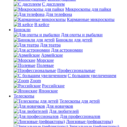
С дисплеем
Микроскопы для пайки
Для телефона
Карманные микроскопы
В кейсе
Бинокли
Для охоты и рыбалки
Бинокли для детей
Для театра
Для астрономии
Армейские
Морские
Полевые
Профессиональные
С большим увеличением
Zoom
Российские
Японские
Телескопы
Телескопы для детей
Для новичков
Для любителей
Для профессионалов
Линзовые (рефракторы)
Зеркальные (рефлекторы)