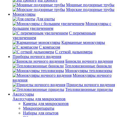
На треноге
Мощные подзорные трубы
Морские подзорные трубы
Монокуляры
Для охоты
Монокуляры с
большим увеличением
С переменным
увеличением
Карманные монокуляры
С компасом
С сеткой дальномера
Приборы ночного видения
Бинокли ночного видения
Тепловизионные бинокли
Монокуляры тепловизоры
Монокуляры ночного
видения
Прицелы ночного видения
Тепловизионные прицелы
Аксессуары
Аксессуары для микроскопов
Камеры для микроскопов
Микропрепараты
Наборы для опытов