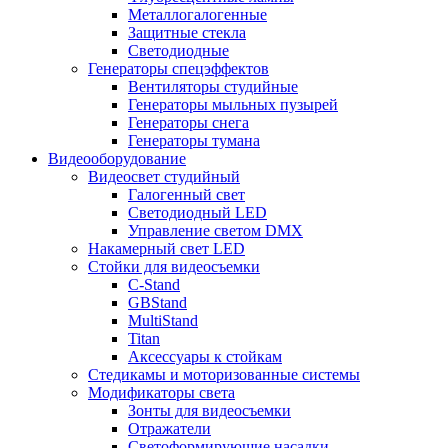
Металлогалогенные
Защитные стекла
Светодиодные
Генераторы спецэффектов
Вентиляторы студийные
Генераторы мыльных пузырей
Генераторы снега
Генераторы тумана
Видеооборудование
Видеосвет студийный
Галогенный свет
Светодиодный LED
Управление светом DMX
Накамерный свет LED
Стойки для видеосъемки
C-Stand
GBStand
MultiStand
Titan
Аксессуары к стойкам
Стедикамы и моторизованные системы
Модификаторы света
Зонты для видеосъемки
Отражатели
Светоформирующие насадки