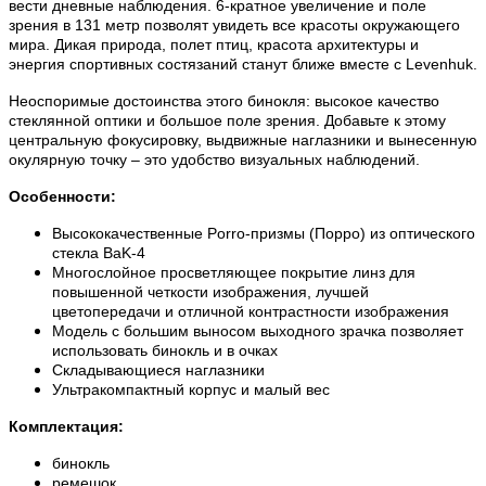
вести дневные наблюдения. 6-кратное увеличение и поле
зрения в 131 метр позволят увидеть все красоты окружающего
мира. Дикая природа, полет птиц, красота архитектуры и
энергия спортивных состязаний станут ближе вместе с Levenhuk.
Неоспоримые достоинства этого бинокля: высокое качество
стеклянной оптики и большое поле зрения. Добавьте к этому
центральную фокусировку, выдвижные наглазники и вынесенную
окулярную точку – это удобство визуальных наблюдений.
Особенности:
Высококачественные Porro-призмы (Порро) из оптического
стекла BaK-4
Многослойное просветляющее покрытие линз для
повышенной четкости изображения, лучшей
цветопередачи и отличной контрастности изображения
Модель с большим выносом выходного зрачка позволяет
использовать бинокль и в очках
Складывающиеся наглазники
Ультракомпактный корпус и малый вес
Комплектация:
бинокль
ремешок