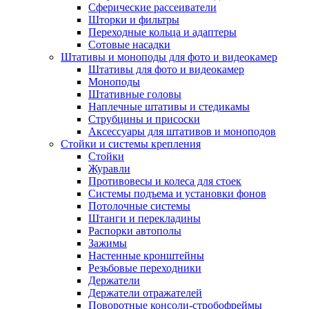
Сферические рассеиватели
Шторки и фильтры
Переходные кольца и адаптеры
Сотовые насадки
Штативы и моноподы для фото и видеокамер
Штативы для фото и видеокамер
Моноподы
Штативные головы
Наплечные штативы и стедикамы
Струбцины и присоски
Аксессуары для штативов и моноподов
Стойки и системы крепления
Стойки
Журавли
Противовесы и колеса для стоек
Системы подъема и установки фонов
Потолочные системы
Штанги и перекладины
Распорки автополы
Зажимы
Настенные кронштейны
Резьбовые переходники
Держатели
Держатели отражателей
Поворотные консоли-стробофреймы