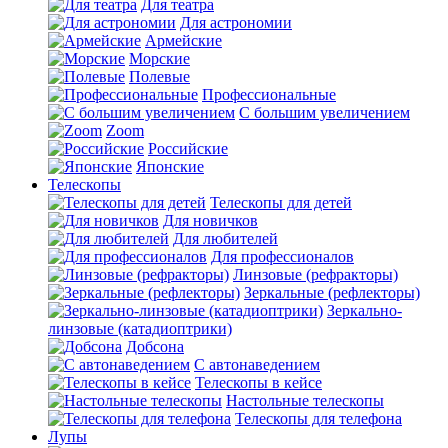
Для театра
Для астрономии
Армейские
Морские
Полевые
Профессиональные
С большим увеличением
Zoom
Российские
Японские
Телескопы
Телескопы для детей
Для новичков
Для любителей
Для профессионалов
Линзовые (рефракторы)
Зеркальные (рефлекторы)
Зеркально-
линзовые (катадиоптрики)
Добсона
С автонаведением
Телескопы в кейсе
Настольные телескопы
Телескопы для телефона
Лупы