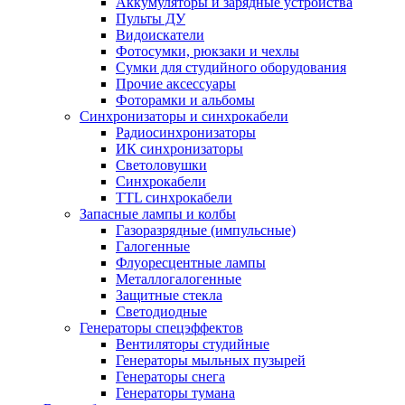
Аккумуляторы и зарядные устройства
Пульты ДУ
Видоискатели
Фотосумки, рюкзаки и чехлы
Сумки для студийного оборудования
Прочие аксессуары
Фоторамки и альбомы
Синхронизаторы и синхрокабели
Радиосинхронизаторы
ИК синхронизаторы
Светоловушки
Синхрокабели
TTL синхрокабели
Запасные лампы и колбы
Газоразрядные (импульсные)
Галогенные
Флуоресцентные лампы
Металлогалогенные
Защитные стекла
Светодиодные
Генераторы спецэффектов
Вентиляторы студийные
Генераторы мыльных пузырей
Генераторы снега
Генераторы тумана