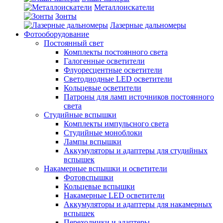
Металлоискатели
Зонты
Лазерные дальномеры
Фотооборудование
Постоянный свет
Комплекты постоянного света
Галогенные осветители
Флуоресцентные осветители
Светодиодные LED осветители
Кольцевые осветители
Патроны для ламп источников постоянного
света
Студийные вспышки
Комплекты импульсного света
Студийные моноблоки
Лампы вспышки
Аккумуляторы и адаптеры для студийных
вспышек
Накамерные вспышки и осветители
Фотовспышки
Кольцевые вспышки
Накамерные LED осветители
Аккумуляторы и адаптеры для накамерных
вспышек
Переходники и адаптеры