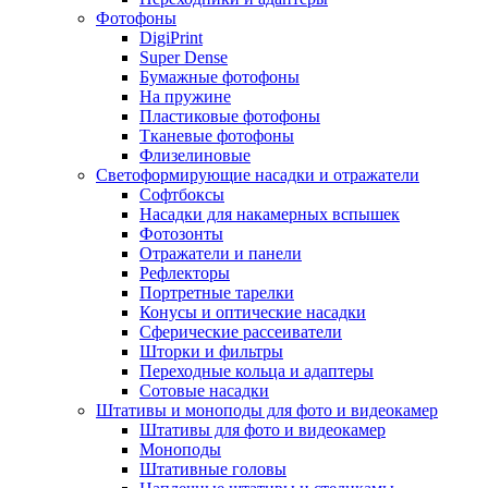
Фотофоны
DigiPrint
Super Dense
Бумажные фотофоны
На пружине
Пластиковые фотофоны
Тканевые фотофоны
Флизелиновые
Светоформирующие насадки и отражатели
Софтбоксы
Насадки для накамерных вспышек
Фотозонты
Отражатели и панели
Рефлекторы
Портретные тарелки
Конусы и оптические насадки
Сферические рассеиватели
Шторки и фильтры
Переходные кольца и адаптеры
Сотовые насадки
Штативы и моноподы для фото и видеокамер
Штативы для фото и видеокамер
Моноподы
Штативные головы