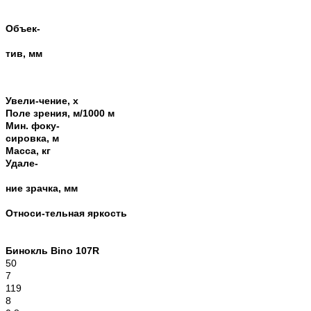
Объек-
тив, мм
Увели-чение, х
Поле зрения, м/1000 м
Мин. фоку-
сировка, м
Масса, кг
Удале-
ние зрачка, мм
Относи-тельная яркость
Бинокль Bino 107R
50
7
119
8