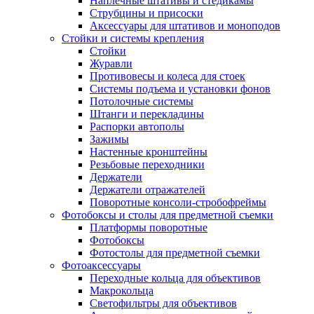
Наплечные штативы и стедикамы
Струбцины и присоски
Аксессуары для штативов и моноподов
Стойки и системы крепления
Стойки
Журавли
Противовесы и колеса для стоек
Системы подъема и установки фонов
Потолочные системы
Штанги и перекладины
Распорки автополы
Зажимы
Настенные кронштейны
Резьбовые переходники
Держатели
Держатели отражателей
Поворотные консоли-стробофреймы
Фотобоксы и столы для предметной съемки
Платформы поворотные
Фотобоксы
Фотостолы для предметной съемки
Фотоаксессуары
Переходные кольца для объективов
Макрокольца
Светофильтры для объективов