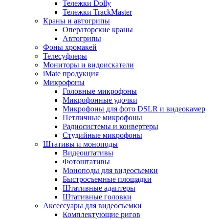
Тележки Dolly
Тележки TrackMaster
Краны и автогрипы
Операторские краны
Автогрипы
Фоны хромакей
Телесуфлеры
Мониторы и видоискатели
iMate продукция
Микрофоны
Головные микрофоны
Микрофонные удочки
Микрофоны для фото DSLR и видеокамер
Петличные микрофоны
Радиосистемы и конвертеры
Студийные микрофоны
Штативы и моноподы
Видеоштативы
Фотоштативы
Моноподы для видеосъемки
Быстросъемные площадки
Штативные адаптеры
Штативные головки
Аксессуары для видеосъемки
Комплектующие ригов