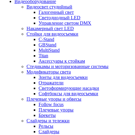
Видеооборудование
Видеосвет студийный
Галогенный свет
Светодиодный LED
Управление светом DMX
Накамерный свет LED
Стойки для видеосъемки
C-Stand
GBStand
MultiStand
Titan
Аксессуары к стойкам
Стедикамы и моторизованные системы
Модификаторы света
Зонты для видеосъемки
Отражатели
Светоформирующие насадки
Софтбоксы для видеосъемки
Плечевые упоры и обвесы
Follow focus
Плечевые упоры
Брекеты
Слайдеры и тележки
Рельсы
Слайдеры