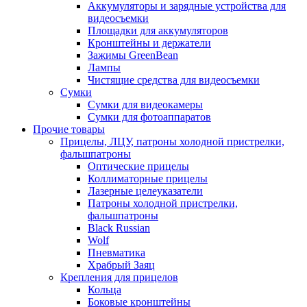
Аккумуляторы и зарядные устройства для
видеосъемки
Площадки для аккумуляторов
Кронштейны и держатели
Зажимы GreenBean
Лампы
Чистящие средства для видеосъемки
Сумки
Сумки для видеокамеры
Сумки для фотоаппаратов
Прочие товары
Прицелы, ЛЦУ, патроны холодной пристрелки,
фальшпатроны
Оптические прицелы
Коллиматорные прицелы
Лазерные целеуказатели
Патроны холодной пристрелки,
фальшпатроны
Black Russian
Wolf
Пневматика
Храбрый Заяц
Крепления для прицелов
Кольца
Боковые кронштейны