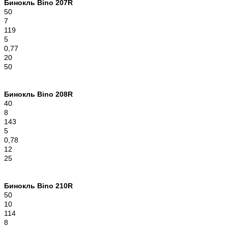
Бинокль Bino 207R
50
7
119
5
0,77
20
50
Бинокль Bino 208R
40
8
143
5
0,78
12
25
Бинокль Bino 210R
50
10
114
8