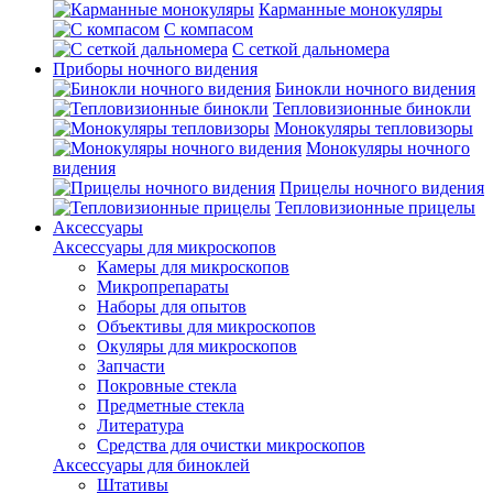
Карманные монокуляры
С компасом
С сеткой дальномера
Приборы ночного видения
Бинокли ночного видения
Тепловизионные бинокли
Монокуляры тепловизоры
Монокуляры ночного
видения
Прицелы ночного видения
Тепловизионные прицелы
Аксессуары
Аксессуары для микроскопов
Камеры для микроскопов
Микропрепараты
Наборы для опытов
Объективы для микроскопов
Окуляры для микроскопов
Запчасти
Покровные стекла
Предметные стекла
Литература
Средства для очистки микроскопов
Аксессуары для биноклей
Штативы