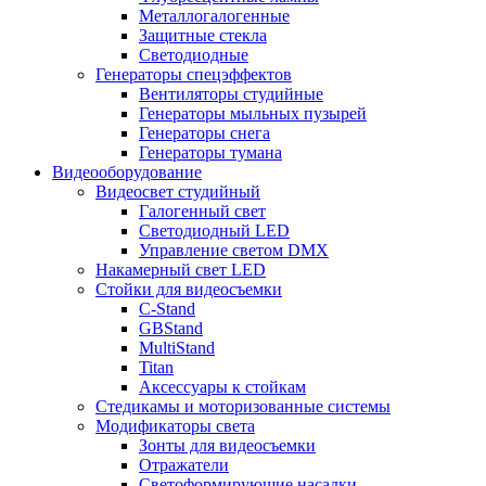
Металлогалогенные
Защитные стекла
Светодиодные
Генераторы спецэффектов
Вентиляторы студийные
Генераторы мыльных пузырей
Генераторы снега
Генераторы тумана
Видеооборудование
Видеосвет студийный
Галогенный свет
Светодиодный LED
Управление светом DMX
Накамерный свет LED
Стойки для видеосъемки
C-Stand
GBStand
MultiStand
Titan
Аксессуары к стойкам
Стедикамы и моторизованные системы
Модификаторы света
Зонты для видеосъемки
Отражатели
Светоформирующие насадки