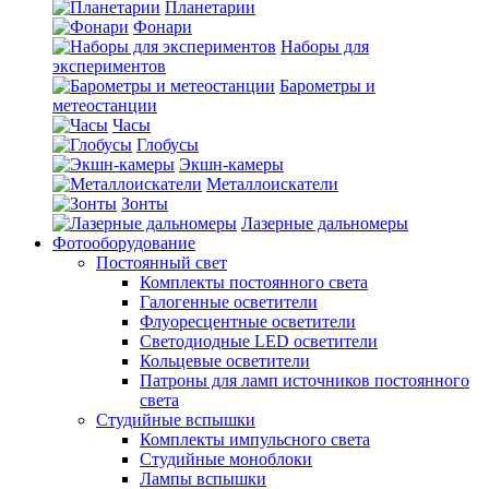
Планетарии
Фонари
Наборы для
экспериментов
Барометры и
метеостанции
Часы
Глобусы
Экшн-камеры
Металлоискатели
Зонты
Лазерные дальномеры
Фотооборудование
Постоянный свет
Комплекты постоянного света
Галогенные осветители
Флуоресцентные осветители
Светодиодные LED осветители
Кольцевые осветители
Патроны для ламп источников постоянного
света
Студийные вспышки
Комплекты импульсного света
Студийные моноблоки
Лампы вспышки