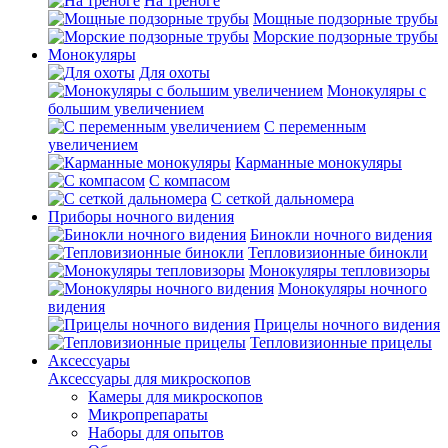
На треноге
Мощные подзорные трубы
Морские подзорные трубы
Монокуляры
Для охоты
Монокуляры с
большим увеличением
С переменным
увеличением
Карманные монокуляры
С компасом
С сеткой дальномера
Приборы ночного видения
Бинокли ночного видения
Тепловизионные бинокли
Монокуляры тепловизоры
Монокуляры ночного
видения
Прицелы ночного видения
Тепловизионные прицелы
Аксессуары
Аксессуары для микроскопов
Камеры для микроскопов
Микропрепараты
Наборы для опытов