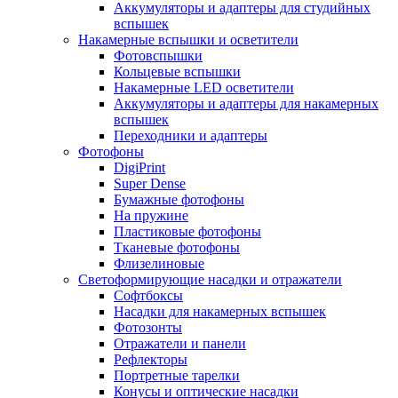
Аккумуляторы и адаптеры для студийных
вспышек
Накамерные вспышки и осветители
Фотовспышки
Кольцевые вспышки
Накамерные LED осветители
Аккумуляторы и адаптеры для накамерных
вспышек
Переходники и адаптеры
Фотофоны
DigiPrint
Super Dense
Бумажные фотофоны
На пружине
Пластиковые фотофоны
Тканевые фотофоны
Флизелиновые
Светоформирующие насадки и отражатели
Софтбоксы
Насадки для накамерных вспышек
Фотозонты
Отражатели и панели
Рефлекторы
Портретные тарелки
Конусы и оптические насадки