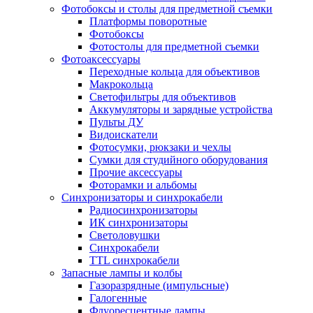
Фотобоксы и столы для предметной съемки
Платформы поворотные
Фотобоксы
Фотостолы для предметной съемки
Фотоаксессуары
Переходные кольца для объективов
Макрокольца
Светофильтры для объективов
Аккумуляторы и зарядные устройства
Пульты ДУ
Видоискатели
Фотосумки, рюкзаки и чехлы
Сумки для студийного оборудования
Прочие аксессуары
Фоторамки и альбомы
Синхронизаторы и синхрокабели
Радиосинхронизаторы
ИК синхронизаторы
Светоловушки
Синхрокабели
TTL синхрокабели
Запасные лампы и колбы
Газоразрядные (импульсные)
Галогенные
Флуоресцентные лампы