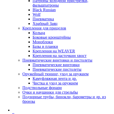
Патроны холодной пристрелки,
фальшпатроны
Black Russian
Wolf
Пневматика
Храбрый Заяц
Крепления для прицелов
Кольца
Боковые кронштейны
Моноблоки
Базы и планки
Крепления на WEAVER
Крепления на ласточкин хвост
Пневматические винтовки и пистолеты
Пневматические винтовки
Пневматические пистолеты
Оружейный тюнинг, уход за оружием
Камуфляжная лента и др.
Чистка и уход за оружием
Подствольные фонари
Очки и наушники для стрельбы
Подзорные трубы, бинокли, барометры и др. из
бронзы