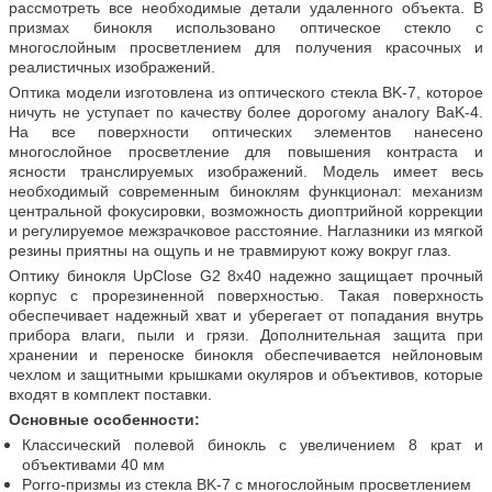
рассмотреть все необходимые детали удаленного объекта. В
призмах бинокля использовано оптическое стекло с
многослойным просветлением для получения красочных и
реалистичных изображений.
Оптика модели изготовлена из оптического стекла BK-7, которое
ничуть не уступает по качеству более дорогому аналогу BaK-4.
На все поверхности оптических элементов нанесено
многослойное просветление для повышения контраста и
ясности транслируемых изображений. Модель имеет весь
необходимый современным биноклям функционал: механизм
центральной фокусировки, возможность диоптрийной коррекции
и регулируемое межзрачковое расстояние. Наглазники из мягкой
резины приятны на ощупь и не травмируют кожу вокруг глаз.
Оптику бинокля UpClosе G2 8x40 надежно защищает прочный
корпус с прорезиненной поверхностью. Такая поверхность
обеспечивает надежный хват и уберегает от попадания внутрь
прибора влаги, пыли и грязи. Дополнительная защита при
хранении и переноске бинокля обеспечивается нейлоновым
чехлом и защитными крышками окуляров и объективов, которые
входят в комплект поставки.
Основные особенности:
Классический полевой бинокль с увеличением 8 крат и
объективами 40 мм
Porro-призмы из стекла BK-7 с многослойным просветлением