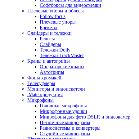
Софтбоксы для видеосъемки
Плечевые упоры и обвесы
Follow focus
Плечевые упоры
Брекеты
Слайдеры и тележки
Рельсы
Слайдеры
Тележки Dolly
Тележки TrackMaster
Краны и автогрипы
Операторские краны
Автогрипы
Фоны хромакей
Телесуфлеры
Мониторы и видоискатели
iMate продукция
Микрофоны
Головные микрофоны
Микрофонные удочки
Микрофоны для фото DSLR и видеокамер
Петличные микрофоны
Радиосистемы и конвертеры
Студийные микрофоны