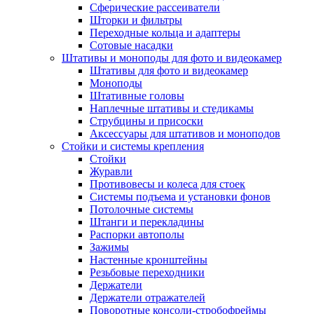
Сферические рассеиватели
Шторки и фильтры
Переходные кольца и адаптеры
Сотовые насадки
Штативы и моноподы для фото и видеокамер
Штативы для фото и видеокамер
Моноподы
Штативные головы
Наплечные штативы и стедикамы
Струбцины и присоски
Аксессуары для штативов и моноподов
Стойки и системы крепления
Стойки
Журавли
Противовесы и колеса для стоек
Системы подъема и установки фонов
Потолочные системы
Штанги и перекладины
Распорки автополы
Зажимы
Настенные кронштейны
Резьбовые переходники
Держатели
Держатели отражателей
Поворотные консоли-стробофреймы