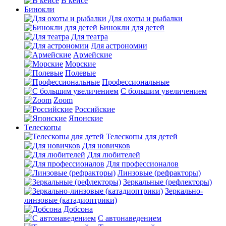
В кейсе
Бинокли
Для охоты и рыбалки
Бинокли для детей
Для театра
Для астрономии
Армейские
Морские
Полевые
Профессиональные
С большим увеличением
Zoom
Российские
Японские
Телескопы
Телескопы для детей
Для новичков
Для любителей
Для профессионалов
Линзовые (рефракторы)
Зеркальные (рефлекторы)
Зеркально-
линзовые (катадиоптрики)
Добсона
С автонаведением