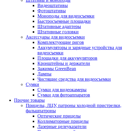
Штативы и моноподы
Видеоштативы
Фотоштативы
Моноподы для видеосъемки
Быстросъемные площадки
Штативные адаптеры
Штативные головки
Аксессуары для видеосъемки
Комплектующие ригов
Аккумуляторы и зарядные устройства для
видеосъемки
Площадки для аккумуляторов
Кронштейны и держатели
Зажимы GreenBean
Лампы
Чистящие средства для видеосъемки
Сумки
Сумки для видеокамеры
Сумки для фотоаппаратов
Прочие товары
Прицелы, ЛЦУ, патроны холодной пристрелки,
фальшпатроны
Оптические прицелы
Коллиматорные прицелы
Лазерные целеуказатели