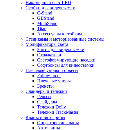
Накамерный свет LED
Стойки для видеосъемки
C-Stand
GBStand
MultiStand
Titan
Аксессуары к стойкам
Стедикамы и моторизованные системы
Модификаторы света
Зонты для видеосъемки
Отражатели
Светоформирующие насадки
Софтбоксы для видеосъемки
Плечевые упоры и обвесы
Follow focus
Плечевые упоры
Брекеты
Слайдеры и тележки
Рельсы
Слайдеры
Тележки Dolly
Тележки TrackMaster
Краны и автогрипы
Операторские краны
Автогрипы