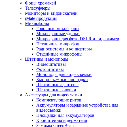
Фоны хромакей
Телесуфлеры
Мониторы и видоискатели
iMate продукция
Микрофоны
Головные микрофоны
Микрофонные удочки
Микрофоны для фото DSLR и видеокамер
Петличные микрофоны
Радиосистемы и конвертеры
Студийные микрофоны
Штативы и моноподы
Видеоштативы
Фотоштативы
Моноподы для видеосъемки
Быстросъемные площадки
Штативные адаптеры
Штативные головки
Аксессуары для видеосъемки
Комплектующие ригов
Аккумуляторы и зарядные устройства для
видеосъемки
Площадки для аккумуляторов
Кронштейны и держатели
Зажимы GreenBean