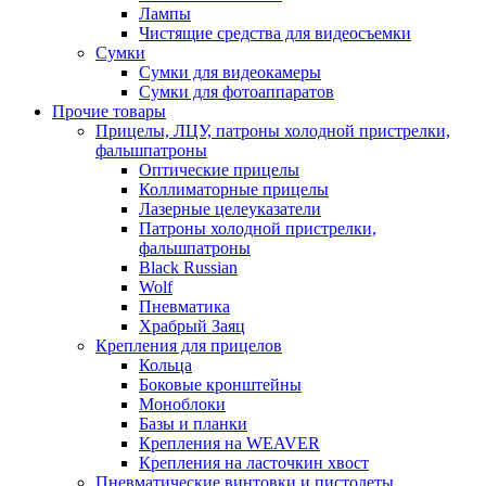
Лампы
Чистящие средства для видеосъемки
Сумки
Сумки для видеокамеры
Сумки для фотоаппаратов
Прочие товары
Прицелы, ЛЦУ, патроны холодной пристрелки,
фальшпатроны
Оптические прицелы
Коллиматорные прицелы
Лазерные целеуказатели
Патроны холодной пристрелки,
фальшпатроны
Black Russian
Wolf
Пневматика
Храбрый Заяц
Крепления для прицелов
Кольца
Боковые кронштейны
Моноблоки
Базы и планки
Крепления на WEAVER
Крепления на ласточкин хвост
Пневматические винтовки и пистолеты