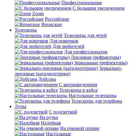
Профессиональные
С большим увеличением
Zoom
Российские
Японские
Телескопы
Телескопы для детей
Для новичков
Для любителей
Для профессионалов
Линзовые (рефракторы)
Зеркальные (рефлекторы)
Зеркально-
линзовые (катадиоптрики)
Добсона
С автонаведением
Телескопы в кейсе
Настольные телескопы
Телескопы для телефона
Лупы
С подсветкой
На ручке
Налобная
На очковой оправе
Настольные