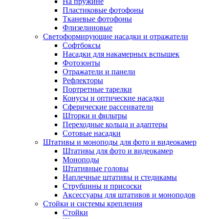
На пружине
Пластиковые фотофоны
Тканевые фотофоны
Флизелиновые
Светоформирующие насадки и отражатели
Софтбоксы
Насадки для накамерных вспышек
Фотозонты
Отражатели и панели
Рефлекторы
Портретные тарелки
Конусы и оптические насадки
Сферические рассеиватели
Шторки и фильтры
Переходные кольца и адаптеры
Сотовые насадки
Штативы и моноподы для фото и видеокамер
Штативы для фото и видеокамер
Моноподы
Штативные головы
Наплечные штативы и стедикамы
Струбцины и присоски
Аксессуары для штативов и моноподов
Стойки и системы крепления
Стойки