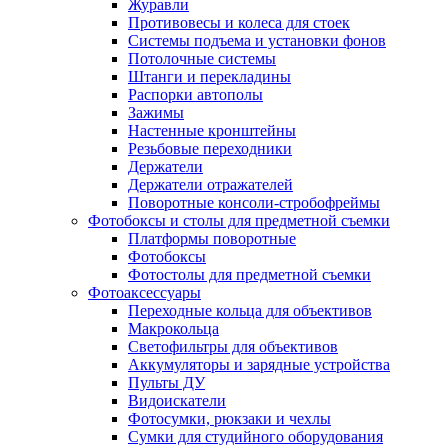
Журавли
Противовесы и колеса для стоек
Системы подъема и установки фонов
Потолочные системы
Штанги и перекладины
Распорки автополы
Зажимы
Настенные кронштейны
Резьбовые переходники
Держатели
Держатели отражателей
Поворотные консоли-стробофреймы
Фотобоксы и столы для предметной съемки
Платформы поворотные
Фотобоксы
Фотостолы для предметной съемки
Фотоаксессуары
Переходные кольца для объективов
Макрокольца
Светофильтры для объективов
Аккумуляторы и зарядные устройства
Пульты ДУ
Видоискатели
Фотосумки, рюкзаки и чехлы
Сумки для студийного оборудования