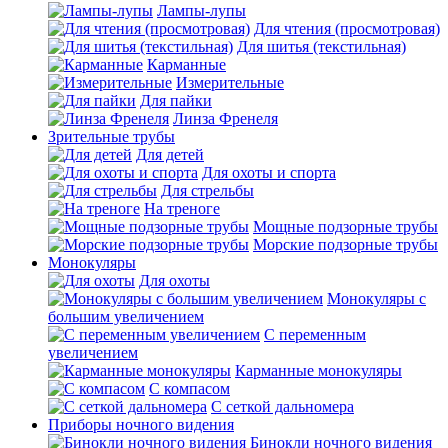
Лампы-лупы
Для чтения (просмотровая)
Для шитья (текстильная)
Карманные
Измерительные
Для пайки
Линза Френеля
Зрительные трубы
Для детей
Для охоты и спорта
Для стрельбы
На треноге
Мощные подзорные трубы
Морские подзорные трубы
Монокуляры
Для охоты
Монокуляры с
большим увеличением
С переменным
увеличением
Карманные монокуляры
С компасом
С сеткой дальномера
Приборы ночного видения
Бинокли ночного видения