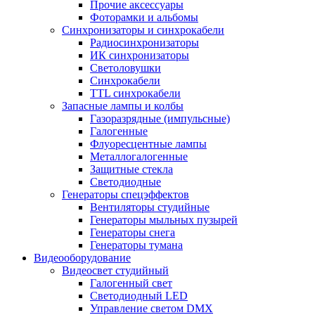
Прочие аксессуары
Фоторамки и альбомы
Синхронизаторы и синхрокабели
Радиосинхронизаторы
ИК синхронизаторы
Светоловушки
Синхрокабели
TTL синхрокабели
Запасные лампы и колбы
Газоразрядные (импульсные)
Галогенные
Флуоресцентные лампы
Металлогалогенные
Защитные стекла
Светодиодные
Генераторы спецэффектов
Вентиляторы студийные
Генераторы мыльных пузырей
Генераторы снега
Генераторы тумана
Видеооборудование
Видеосвет студийный
Галогенный свет
Светодиодный LED
Управление светом DMX