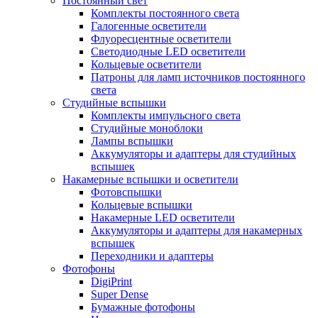
Постоянный свет
Комплекты постоянного света
Галогенные осветители
Флуоресцентные осветители
Светодиодные LED осветители
Кольцевые осветители
Патроны для ламп источников постоянного
света
Студийные вспышки
Комплекты импульсного света
Студийные моноблоки
Лампы вспышки
Аккумуляторы и адаптеры для студийных
вспышек
Накамерные вспышки и осветители
Фотовспышки
Кольцевые вспышки
Накамерные LED осветители
Аккумуляторы и адаптеры для накамерных
вспышек
Переходники и адаптеры
Фотофоны
DigiPrint
Super Dense
Бумажные фотофоны