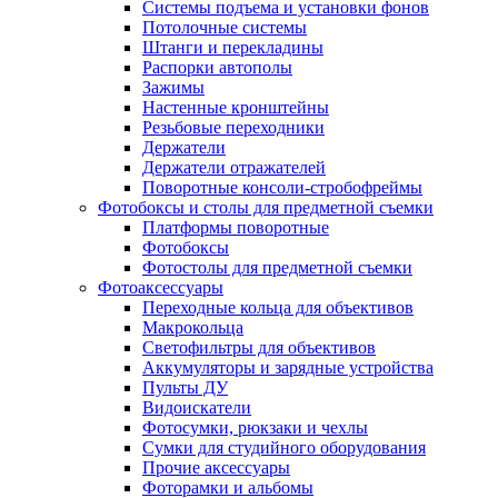
Системы подъема и установки фонов
Потолочные системы
Штанги и перекладины
Распорки автополы
Зажимы
Настенные кронштейны
Резьбовые переходники
Держатели
Держатели отражателей
Поворотные консоли-стробофреймы
Фотобоксы и столы для предметной съемки
Платформы поворотные
Фотобоксы
Фотостолы для предметной съемки
Фотоаксессуары
Переходные кольца для объективов
Макрокольца
Светофильтры для объективов
Аккумуляторы и зарядные устройства
Пульты ДУ
Видоискатели
Фотосумки, рюкзаки и чехлы
Сумки для студийного оборудования
Прочие аксессуары
Фоторамки и альбомы