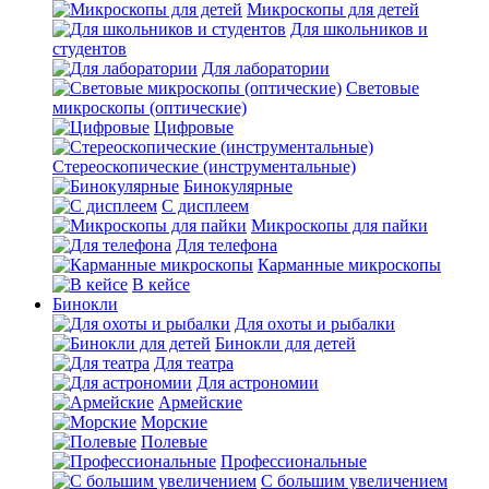
Микроскопы для детей
Для школьников и
студентов
Для лаборатории
Световые
микроскопы (оптические)
Цифровые
Стереоскопические (инструментальные)
Бинокулярные
С дисплеем
Микроскопы для пайки
Для телефона
Карманные микроскопы
В кейсе
Бинокли
Для охоты и рыбалки
Бинокли для детей
Для театра
Для астрономии
Армейские
Морские
Полевые
Профессиональные
С большим увеличением