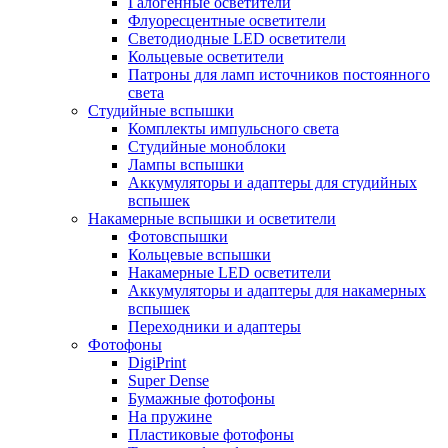
Галогенные осветители
Флуоресцентные осветители
Светодиодные LED осветители
Кольцевые осветители
Патроны для ламп источников постоянного
света
Студийные вспышки
Комплекты импульсного света
Студийные моноблоки
Лампы вспышки
Аккумуляторы и адаптеры для студийных
вспышек
Накамерные вспышки и осветители
Фотовспышки
Кольцевые вспышки
Накамерные LED осветители
Аккумуляторы и адаптеры для накамерных
вспышек
Переходники и адаптеры
Фотофоны
DigiPrint
Super Dense
Бумажные фотофоны
На пружине
Пластиковые фотофоны