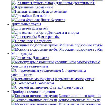
Для шитья (текстильная)
Карманные
Измерительные
Для пайки
Линза Френеля
Зрительные трубы
Для детей
Для охоты и спорта
Для стрельбы
На треноге
Мощные подзорные трубы
Морские подзорные трубы
Монокуляры
Для охоты
Монокуляры с
большим увеличением
С переменным
увеличением
Карманные монокуляры
С компасом
С сеткой дальномера
Приборы ночного видения
Бинокли ночного видения
Тепловизионные бинокли
Монокуляры тепловизоры