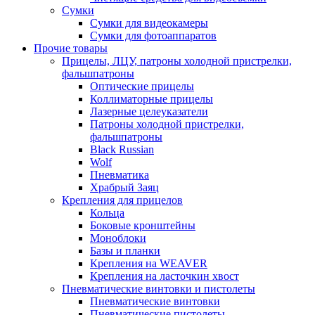
Сумки
Сумки для видеокамеры
Сумки для фотоаппаратов
Прочие товары
Прицелы, ЛЦУ, патроны холодной пристрелки,
фальшпатроны
Оптические прицелы
Коллиматорные прицелы
Лазерные целеуказатели
Патроны холодной пристрелки,
фальшпатроны
Black Russian
Wolf
Пневматика
Храбрый Заяц
Крепления для прицелов
Кольца
Боковые кронштейны
Моноблоки
Базы и планки
Крепления на WEAVER
Крепления на ласточкин хвост
Пневматические винтовки и пистолеты
Пневматические винтовки
Пневматические пистолеты