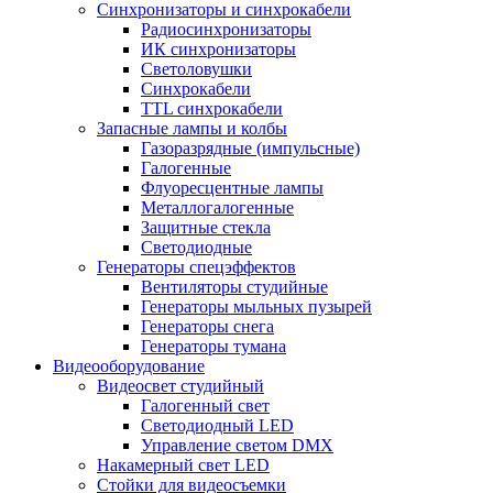
Синхронизаторы и синхрокабели
Радиосинхронизаторы
ИК синхронизаторы
Светоловушки
Синхрокабели
TTL синхрокабели
Запасные лампы и колбы
Газоразрядные (импульсные)
Галогенные
Флуоресцентные лампы
Металлогалогенные
Защитные стекла
Светодиодные
Генераторы спецэффектов
Вентиляторы студийные
Генераторы мыльных пузырей
Генераторы снега
Генераторы тумана
Видеооборудование
Видеосвет студийный
Галогенный свет
Светодиодный LED
Управление светом DMX
Накамерный свет LED
Стойки для видеосъемки