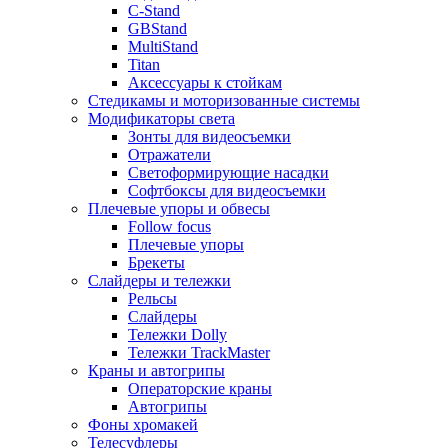
C-Stand
GBStand
MultiStand
Titan
Аксессуары к стойкам
Стедикамы и моторизованные системы
Модификаторы света
Зонты для видеосъемки
Отражатели
Светоформирующие насадки
Софтбоксы для видеосъемки
Плечевые упоры и обвесы
Follow focus
Плечевые упоры
Брекеты
Слайдеры и тележки
Рельсы
Слайдеры
Тележки Dolly
Тележки TrackMaster
Краны и автогрипы
Операторские краны
Автогрипы
Фоны хромакей
Телесуфлеры