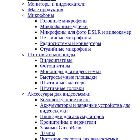
Мониторы и видоискатели
iMate продукция
Микрофоны
Головные микрофоны
Микрофонные удочки
Микрофоны для фото DSLR и видеокамер
Петличные микрофоны
Радиосистемы и конвертеры
Студийные микрофоны
Штативы и моноподы
Видеоштативы
Фотоштативы
Моноподы для видеосъемки
Быстросъемные площадки
Штативные адаптеры
Штативные головки
Аксессуары для видеосъемки
Комплектующие ригов
Аккумуляторы и зарядные устройства для
видеосъемки
Площадки для аккумуляторов
Кронштейны и держатели
Зажимы GreenBean
Лампы
Чистящие средства для видеосъемки