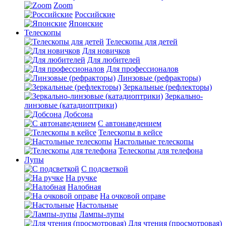
Zoom
Российские
Японские
Телескопы
Телескопы для детей
Для новичков
Для любителей
Для профессионалов
Линзовые (рефракторы)
Зеркальные (рефлекторы)
Зеркально-
линзовые (катадиоптрики)
Добсона
С автонаведением
Телескопы в кейсе
Настольные телескопы
Телескопы для телефона
Лупы
С подсветкой
На ручке
Налобная
На очковой оправе
Настольные
Лампы-лупы
Для чтения (просмотровая)