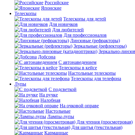
Российские
Японские
Телескопы
Телескопы для детей
Для новичков
Для любителей
Для профессионалов
Линзовые (рефракторы)
Зеркальные (рефлекторы)
Зеркально-линзо
Добсона
С автонаведением
Телескопы в кейсе
Настольные телескопы
Телескопы для телефона
Лупы
С подсветкой
На ручке
Налобная
На очковой оправе
Настольные
Лампы-лупы
Для чтения (просмотровая)
Для шитья (текстильная)
Карманные