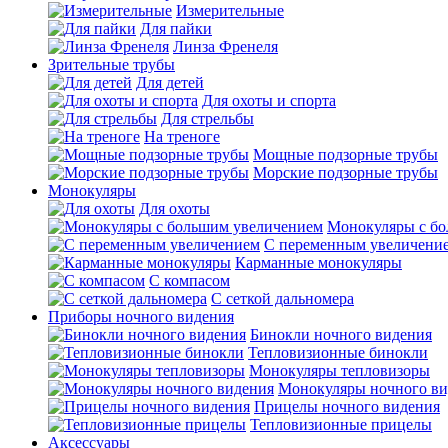
Измерительные
Для пайки
Линза Френеля
Зрительные трубы
Для детей
Для охоты и спорта
Для стрельбы
На треноге
Мощные подзорные трубы
Морские подзорные трубы
Монокуляры
Для охоты
Монокуляры с б
С переменным увеличени
Карманные монокуляры
С компасом
С сеткой дальномера
Приборы ночного видения
Бинокли ночного видения
Тепловизионные бинокли
Монокуляры тепловизоры
Монокуляры ночного ви
Прицелы ночного видения
Тепловизионные прицелы
Аксессуары