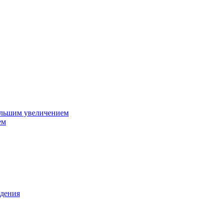
ольшим увеличением
ем
дения