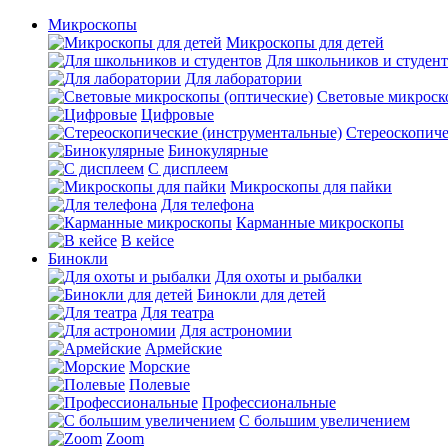
Микроскопы
Микроскопы для детей
Для школьников и студен
Для лаборатории
Световые микроск
Цифровые
Стереоскопиче
Бинокулярные
С дисплеем
Микроскопы для пайки
Для телефона
Карманные микроскопы
В кейсе
Бинокли
Для охоты и рыбалки
Бинокли для детей
Для театра
Для астрономии
Армейские
Морские
Полевые
Профессиональные
С большим увеличением
Zoom