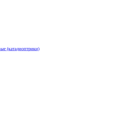
вые (катадиоптрики)