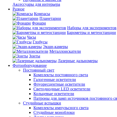
Аксессуары для интерьера
Разное
Компасы
Планетарии
Фонари
Наборы для экспериментов
Барометры и метеостанции
Часы
Глобусы
Экшн-камеры
Металлоискатели
Зонты
Лазерные дальномеры
Фотооборудование
Постоянный свет
Комплекты постоянного света
Галогенные осветители
Флуоресцентные осветители
Светодиодные LED осветители
Кольцевые осветители
Патроны для ламп источников постоянного св
Студийные вспышки
Комплекты импульсного света
Студийные моноблоки