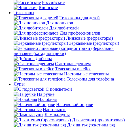
Российские
Японские
Телескопы
Телескопы для детей
Для новичков
Для любителей
Для профессионалов
Линзовые (рефракторы)
Зеркальные (рефлекторы)
Зеркально-
линзовые (катадиоптрики)
Добсона
С автонаведением
Телескопы в кейсе
Настольные телескопы
Телескопы для телефона
Лупы
С подсветкой
На ручке
Налобная
На очковой оправе
Настольные
Лампы-лупы
Для чтения (просмотровая)
Для шитья (текстильная)