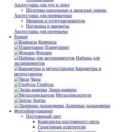
Аксессуары для луп и линз
Штативы напольные и запасные лампы
Аксессуары для пневматики
Мишени и пулеулавливатели
Пружины и манжеты
Аксессуары для интерьера
Разное
Компасы
Планетарии
Фонари
Наборы для
экспериментов
Барометры и
метеостанции
Часы
Глобусы
Экшн-камеры
Металлоискатели
Зонты
Лазерные дальномеры
Фотооборудование
Постоянный свет
Комплекты постоянного света
Галогенные осветители