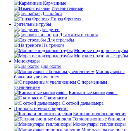
Карманные
Измерительные
Для пайки
Линза Френеля
Зрительные трубы
Для детей
Для охоты и спорта
Для стрельбы
На треноге
Мощные подзорные трубы
Морские подзорные трубы
Монокуляры
Для охоты
Монокуляры с
большим увеличением
С переменным
увеличением
Карманные монокуляры
С компасом
С сеткой дальномера
Приборы ночного видения
Бинокли ночного видения
Тепловизионные бинокли
Монокуляры тепловизоры
Монокуляры ночного