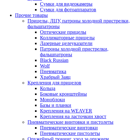
Сумки для видеокамеры
Сумки для фотоаппаратов
Прочие товары
Прицелы, ЛЦУ, патроны холодной пристрелки,
фальшпатроны
Оптические прицелы
Коллиматорные прицелы
Лазерные целеуказатели
Патроны холодной пристрелки,
фальшпатроны
Black Russian
Wolf
Пневматика
Храбрый Заяц
Крепления для прицелов
Кольца
Боковые кронштейны
Моноблоки
Базы и планки
Крепления на WEAVER
Крепления на ласточкин хвост
Пневматические винтовки и пистолеты
Пневматические винтовки
Пневматические пистолеты
Оружейный тюнинг, уход за оружием