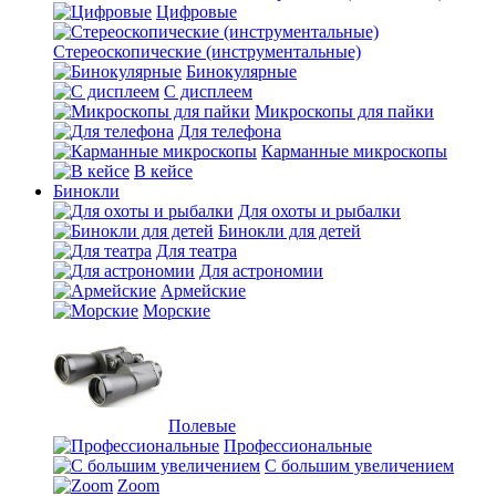
Цифровые
Стереоскопические (инструментальные)
Бинокулярные
С дисплеем
Микроскопы для пайки
Для телефона
Карманные микроскопы
В кейсе
Бинокли
Для охоты и рыбалки
Бинокли для детей
Для театра
Для астрономии
Армейские
Морские
Полевые
Профессиональные
С большим увеличением
Zoom