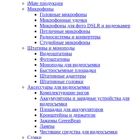
iMate продукция
Микрофоны
Головные микрофоны
Микрофонные удочки
Микрофоны для фото DSLR и видеокамер
Петличные микрофоны
Радиосистемы и конвертеры
Студийные микрофоны
Штативы и моноподы
Видеоштативы
Фотоштативы
Моноподы для видеосъемки
Быстросъемные площадки
Штативные адаптеры
Штативные головки
Аксессуары для видеосъемки
Комплектующие ригов
Аккумуляторы и зарядные устройства для
видеосъемки
Площадки для аккумуляторов
Кронштейны и держатели
Зажимы GreenBean
Лампы
Чистящие средства для видеосъемки
Сумки