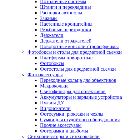
Потолочные системы
Штанги и перекладины
Распорки автополы
Зажимы
Настенные кронштейны
Резьбовые переходники
Держатели
Держатели отражателей
Поворотные консоли-стробофреймы
Фотобоксы и столы для предметной съемки
Платформы поворотные
Фотобоксы
Фотостолы для предметной съемки
Фотоаксессуары
Переходные кольца для объективов
Макрокольца
Светофильтры для объективов
Аккумуляторы и зарядные устройства
Пульты ДУ
Видоискатели
Фотосумки, рюкзаки и чехлы
Сумки для студийного оборудования
Прочие аксессуары
Фоторамки и альбомы
Синхронизаторы и синхрокабели