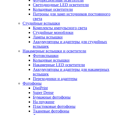
Флуоресцентные осветители
Светодиодные LED осветители
Кольцевые осветители
Патроны для ламп источников постоянного
света
Студийные вспышки
Комплекты импульсного света
Студийные моноблоки
Лампы вспышки
Аккумуляторы и адаптеры для студийных
вспышек
Накамерные вспышки и осветители
Фотовспышки
Кольцевые вспышки
Накамерные LED осветители
Аккумуляторы и адаптеры для накамерных
вспышек
Переходники и адаптеры
Фотофоны
DigiPrint
Super Dense
Бумажные фотофоны
На пружине
Пластиковые фотофоны
Тканевые фотофоны