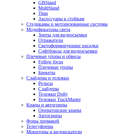
GBStand
MultiStand
Titan
Аксессуары к стойкам
Стедикамы и моторизованные системы
Модификаторы света
Зонты для видеосъемки
Отражатели
Светоформирующие насадки
Софтбоксы для видеосъемки
Плечевые упоры и обвесы
Follow focus
Плечевые упоры
Брекеты
Слайдеры и тележки
Рельсы
Слайдеры
Тележки Dolly
Тележки TrackMaster
Краны и автогрипы
Операторские краны
Автогрипы
Фоны хромакей
Телесуфлеры
Мониторы и видоискатели