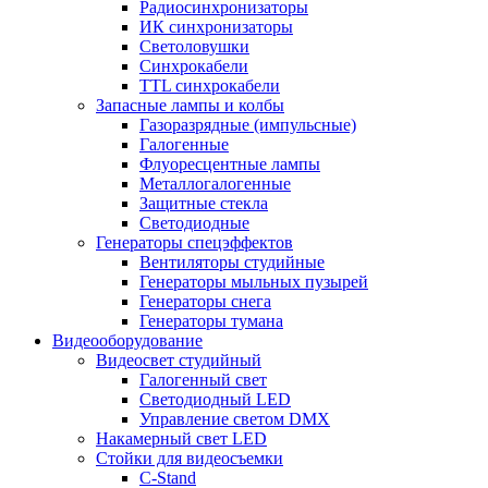
Радиосинхронизаторы
ИК синхронизаторы
Светоловушки
Синхрокабели
TTL синхрокабели
Запасные лампы и колбы
Газоразрядные (импульсные)
Галогенные
Флуоресцентные лампы
Металлогалогенные
Защитные стекла
Светодиодные
Генераторы спецэффектов
Вентиляторы студийные
Генераторы мыльных пузырей
Генераторы снега
Генераторы тумана
Видеооборудование
Видеосвет студийный
Галогенный свет
Светодиодный LED
Управление светом DMX
Накамерный свет LED
Стойки для видеосъемки
C-Stand