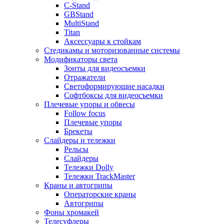
C-Stand
GBStand
MultiStand
Titan
Аксессуары к стойкам
Стедикамы и моторизованные системы
Модификаторы света
Зонты для видеосъемки
Отражатели
Светоформирующие насадки
Софтбоксы для видеосъемки
Плечевые упоры и обвесы
Follow focus
Плечевые упоры
Брекеты
Слайдеры и тележки
Рельсы
Слайдеры
Тележки Dolly
Тележки TrackMaster
Краны и автогрипы
Операторские краны
Автогрипы
Фоны хромакей
Телесуфлеры