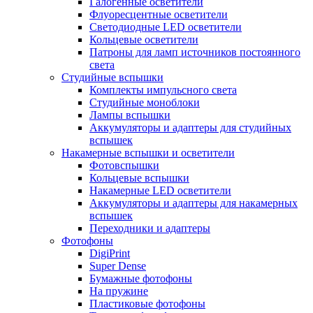
Галогенные осветители
Флуоресцентные осветители
Светодиодные LED осветители
Кольцевые осветители
Патроны для ламп источников постоянного
света
Студийные вспышки
Комплекты импульсного света
Студийные моноблоки
Лампы вспышки
Аккумуляторы и адаптеры для студийных
вспышек
Накамерные вспышки и осветители
Фотовспышки
Кольцевые вспышки
Накамерные LED осветители
Аккумуляторы и адаптеры для накамерных
вспышек
Переходники и адаптеры
Фотофоны
DigiPrint
Super Dense
Бумажные фотофоны
На пружине
Пластиковые фотофоны