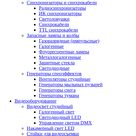
Синхронизаторы и синхрокабели
Радиосинхронизаторы
ИК синхронизаторы
Светоловушки
Синхрокабели
TTL синхрокабели
Запасные лампы и колбы
Газоразрядные (импульсные)
Галогенные
Флуоресцентные лампы
Металлогалогенные
Защитные стекла
Светодиодные
Генераторы спецэффектов
Вентиляторы студийные
Генераторы мыльных пузырей
Генераторы снега
Генераторы тумана
Видеооборудование
Видеосвет студийный
Галогенный свет
Светодиодный LED
Управление светом DMX
Накамерный свет LED
Стойки для видеосъемки