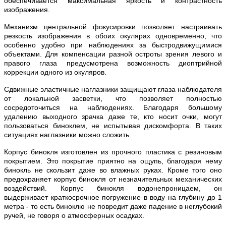
обеспечивается максимальная яркость и контрастность
изображения.
Механизм центральной фокусировки позволяет настраивать
резкость изображения в обоих окулярах одновременно, что
особенно удобно при наблюдениях за быстродвижущимися
объектами. Для компенсации разной остроты зрения левого и
правого глаза предусмотрена возможность диоптрийной
коррекции одного из окуляров.
Сдвижные эластичные наглазники защищают глаза наблюдателя
от локальной засветки, что позволяет полностью
сосредоточиться на наблюдениях. Благодаря большому
удалению выходного зрачка даже те, кто носит очки, могут
пользоваться биноклем, не испытывая дискомфорта. В таких
ситуациях наглазники можно сложить.
Корпус бинокля изготовлен из прочного пластика с резиновым
покрытием. Это покрытие приятно на ощупь, благодаря нему
бинокль не скользит даже во влажных руках. Кроме того оно
предохраняет корпус бинокля от незначительных механических
воздействий. Корпус бинокля водонепроницаем, он
выдерживает краткосрочное погружение в воду на глубину до 1
метра - то есть биноклю не повредит даже падение в неглубокий
ручей, не говоря о атмосферных осадках.