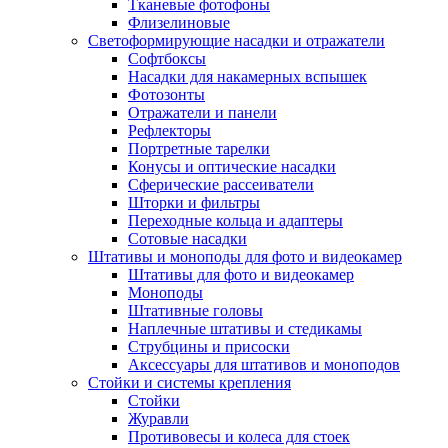
Тканевые фотофоны
Флизелиновые
Светоформирующие насадки и отражатели
Софтбоксы
Насадки для накамерных вспышек
Фотозонты
Отражатели и панели
Рефлекторы
Портретные тарелки
Конусы и оптические насадки
Сферические рассеиватели
Шторки и фильтры
Переходные кольца и адаптеры
Сотовые насадки
Штативы и моноподы для фото и видеокамер
Штативы для фото и видеокамер
Моноподы
Штативные головы
Наплечные штативы и стедикамы
Струбцины и присоски
Аксессуары для штативов и моноподов
Стойки и системы крепления
Стойки
Журавли
Противовесы и колеса для стоек