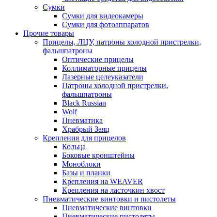
Сумки
Сумки для видеокамеры
Сумки для фотоаппаратов
Прочие товары
Прицелы, ЛЦУ, патроны холодной пристрелки,
фальшпатроны
Оптические прицелы
Коллиматорные прицелы
Лазерные целеуказатели
Патроны холодной пристрелки,
фальшпатроны
Black Russian
Wolf
Пневматика
Храбрый Заяц
Крепления для прицелов
Кольца
Боковые кронштейны
Моноблоки
Базы и планки
Крепления на WEAVER
Крепления на ласточкин хвост
Пневматические винтовки и пистолеты
Пневматические винтовки
Пневматические пистолеты