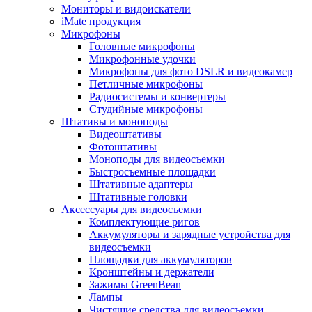
Мониторы и видоискатели
iMate продукция
Микрофоны
Головные микрофоны
Микрофонные удочки
Микрофоны для фото DSLR и видеокамер
Петличные микрофоны
Радиосистемы и конвертеры
Студийные микрофоны
Штативы и моноподы
Видеоштативы
Фотоштативы
Моноподы для видеосъемки
Быстросъемные площадки
Штативные адаптеры
Штативные головки
Аксессуары для видеосъемки
Комплектующие ригов
Аккумуляторы и зарядные устройства для
видеосъемки
Площадки для аккумуляторов
Кронштейны и держатели
Зажимы GreenBean
Лампы
Чистящие средства для видеосъемки