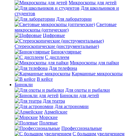
Микроскопы для детей
Для школьников и
студентов
Для лаборатории
Световые
микроскопы (оптические)
Цифровые
Стереоскопические (инструментальные)
Бинокулярные
С дисплеем
Микроскопы для пайки
Для телефона
Карманные микроскопы
В кейсе
Бинокли
Для охоты и рыбалки
Бинокли для детей
Для театра
Для астрономии
Армейские
Морские
Полевые
Профессиональные
С большим увеличением