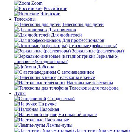
Zoom
Российские
Японские
Телескопы
Телескопы для детей
Для новичков
Для любителей
Для профессионалов
Линзовые (рефракторы)
Зеркальные (рефлекторы)
Зеркально-
линзовые (катадиоптрики)
Добсона
С автонаведением
Телескопы в кейсе
Настольные телескопы
Телескопы для телефона
Лупы
С подсветкой
На ручке
Налобная
На очковой оправе
Настольные
Лампы-лупы
Для чтения (просмотровая)