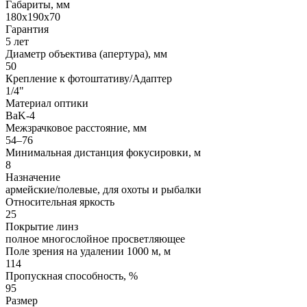
Габариты, мм
180x190x70
Гарантия
5 лет
Диаметр объектива (апертура), мм
50
Крепление к фотоштативу/Адаптер
1/4"
Материал оптики
BaK-4
Межзрачковое расстояние, мм
54–76
Минимальная дистанция фокусировки, м
8
Назначение
армейские/полевые, для охоты и рыбалки
Относительная яркость
25
Покрытие линз
полное многослойное просветляющее
Поле зрения на удалении 1000 м, м
114
Пропускная способность, %
95
Размер