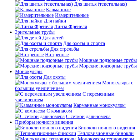
Для шитья (текстильная)
Карманные
Измерительные
Для пайки
Линза Френеля
Зрительные трубы
Для детей
Для охоты и спорта
Для стрельбы
На треноге
Мощные подзорные трубы
Морские подзорные трубы
Монокуляры
Для охоты
Монокуляры с
большим увеличением
С переменным
увеличением
Карманные монокуляры
С компасом
С сеткой дальномера
Приборы ночного видения
Бинокли ночного видения
Тепловизионные бинокли
Монокуляры тепловизоры