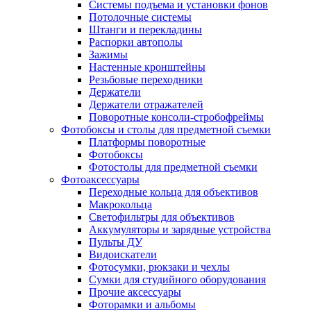
Системы подъема и установки фонов
Потолочные системы
Штанги и перекладины
Распорки автополы
Зажимы
Настенные кронштейны
Резьбовые переходники
Держатели
Держатели отражателей
Поворотные консоли-стробофреймы
Фотобоксы и столы для предметной съемки
Платформы поворотные
Фотобоксы
Фотостолы для предметной съемки
Фотоаксессуары
Переходные кольца для объективов
Макрокольца
Светофильтры для объективов
Аккумуляторы и зарядные устройства
Пульты ДУ
Видоискатели
Фотосумки, рюкзаки и чехлы
Сумки для студийного оборудования
Прочие аксессуары
Фоторамки и альбомы