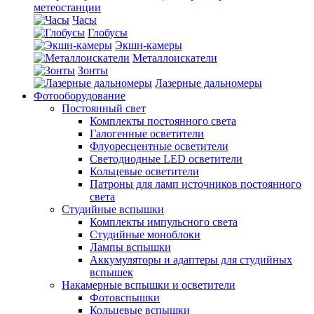
метеостанции
Часы
Глобусы
Экшн-камеры
Металлоискатели
Зонты
Лазерные дальномеры
Фотооборудование
Постоянный свет
Комплекты постоянного света
Галогенные осветители
Флуоресцентные осветители
Светодиодные LED осветители
Кольцевые осветители
Патроны для ламп источников постоянного
света
Студийные вспышки
Комплекты импульсного света
Студийные моноблоки
Лампы вспышки
Аккумуляторы и адаптеры для студийных
вспышек
Накамерные вспышки и осветители
Фотовспышки
Кольцевые вспышки