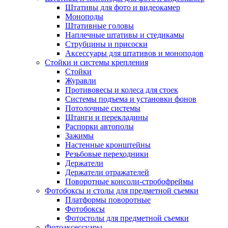
Штативы для фото и видеокамер
Моноподы
Штативные головы
Наплечные штативы и стедикамы
Струбцины и присоски
Аксессуары для штативов и моноподов
Стойки и системы крепления
Стойки
Журавли
Противовесы и колеса для стоек
Системы подъема и установки фонов
Потолочные системы
Штанги и перекладины
Распорки автополы
Зажимы
Настенные кронштейны
Резьбовые переходники
Держатели
Держатели отражателей
Поворотные консоли-стробофреймы
Фотобоксы и столы для предметной съемки
Платформы поворотные
Фотобоксы
Фотостолы для предметной съемки
Фотоаксессуары