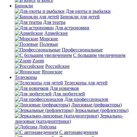
В кейсе
Бинокли
Для охоты и рыбалки
Бинокли для детей
Для театра
Для астрономии
Армейские
Морские
Полевые
Профессиональные
С большим увеличением
Zoom
Российские
Японские
Телескопы
Телескопы для детей
Для новичков
Для любителей
Для профессионалов
Линзовые (рефракторы)
Зеркальные (рефлекторы)
Зеркально-
линзовые (катадиоптрики)
Добсона
С автонаведением