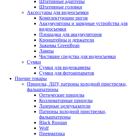
Штативные адаптеры
Штативные головки
Аксессуары для видеосъемки
Комплектующие ригов
Аккумуляторы и зарядные устройства для
видеосъемки
Площадки для аккумуляторов
Кронштейны и держатели
Зажимы GreenBean
Лампы
Чистящие средства для видеосъемки
Сумки
Сумки для видеокамеры
Сумки для фотоаппаратов
Прочие товары
Прицелы, ЛЦУ, патроны холодной пристрелки,
фальшпатроны
Оптические прицелы
Коллиматорные прицелы
Лазерные целеуказатели
Патроны холодной пристрелки,
фальшпатроны
Black Russian
Wolf
Пневматика