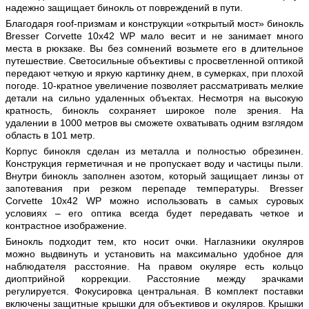
надежно защищает бинокль от повреждений в пути.
Благодаря roof-призмам и конструкции «открытый мост» бинокль
Bresser Corvette 10x42 WP мало весит и не занимает много
места в рюкзаке. Вы без сомнений возьмете его в длительное
путешествие. Светосильные объективы с просветленной оптикой
передают четкую и яркую картинку днем, в сумерках, при плохой
погоде. 10-кратное увеличение позволяет рассматривать мелкие
детали на сильно удаленных объектах. Несмотря на высокую
кратность, бинокль сохраняет широкое поле зрения. На
удалении в 1000 метров вы сможете охватывать одним взглядом
область в 101 метр.
Корпус бинокля сделан из металла и полностью обрезинен.
Конструкция герметичная и не пропускает воду и частицы пыли.
Внутри бинокль заполнен азотом, который защищает линзы от
запотевания при резком перепаде температуры. Bresser
Corvette 10x42 WP можно использовать в самых суровых
условиях – его оптика всегда будет передавать четкое и
контрастное изображение.
Бинокль подходит тем, кто носит очки. Наглазники окуляров
можно выдвинуть и установить на максимально удобное для
наблюдателя расстояние. На правом окуляре есть кольцо
диоптрийной коррекции. Расстояние между зрачками
регулируется. Фокусировка центральная. В комплект поставки
включены защитные крышки для объективов и окуляров. Крышки