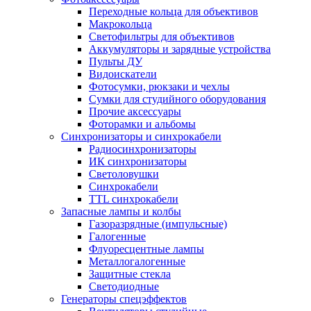
Переходные кольца для объективов
Макрокольца
Светофильтры для объективов
Аккумуляторы и зарядные устройства
Пульты ДУ
Видоискатели
Фотосумки, рюкзаки и чехлы
Сумки для студийного оборудования
Прочие аксессуары
Фоторамки и альбомы
Синхронизаторы и синхрокабели
Радиосинхронизаторы
ИК синхронизаторы
Светоловушки
Синхрокабели
TTL синхрокабели
Запасные лампы и колбы
Газоразрядные (импульсные)
Галогенные
Флуоресцентные лампы
Металлогалогенные
Защитные стекла
Светодиодные
Генераторы спецэффектов