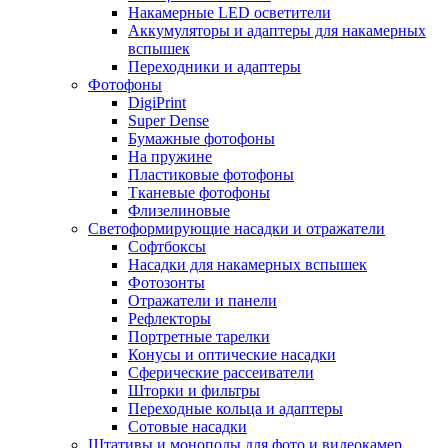
Накамерные LED осветители
Аккумуляторы и адаптеры для накамерных
вспышек
Переходники и адаптеры
Фотофоны
DigiPrint
Super Dense
Бумажные фотофоны
На пружине
Пластиковые фотофоны
Тканевые фотофоны
Флизелиновые
Светоформирующие насадки и отражатели
Софтбоксы
Насадки для накамерных вспышек
Фотозонты
Отражатели и панели
Рефлекторы
Портретные тарелки
Конусы и оптические насадки
Сферические рассеиватели
Шторки и фильтры
Переходные кольца и адаптеры
Сотовые насадки
Штативы и моноподы для фото и видеокамер