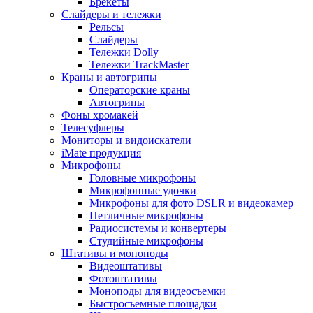
Брекеты
Слайдеры и тележки
Рельсы
Слайдеры
Тележки Dolly
Тележки TrackMaster
Краны и автогрипы
Операторские краны
Автогрипы
Фоны хромакей
Телесуфлеры
Мониторы и видоискатели
iMate продукция
Микрофоны
Головные микрофоны
Микрофонные удочки
Микрофоны для фото DSLR и видеокамер
Петличные микрофоны
Радиосистемы и конвертеры
Студийные микрофоны
Штативы и моноподы
Видеоштативы
Фотоштативы
Моноподы для видеосъемки
Быстросъемные площадки