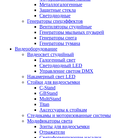
Металлогалогенные
Защитные стекла
Светодиодные
Генераторы спецэффектов
Вентиляторы студийные
Генераторы мыльных пузырей
Генераторы снега
Генераторы тумана
Видеооборудование
Видеосвет студийный
Галогенный свет
Светодиодный LED
Управление светом DMX
Накамерный свет LED
Стойки для видеосъемки
C-Stand
GBStand
MultiStand
Titan
Аксессуары к стойкам
Стедикамы и моторизованные системы
Модификаторы света
Зонты для видеосъемки
Отражатели
Светоформирующие насадки