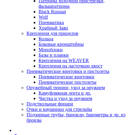
Патроны холодной пристрелки,
фальшпатроны
Black Russian
Wolf
Пневматика
Храбрый Заяц
Крепления для прицелов
Кольца
Боковые кронштейны
Моноблоки
Базы и планки
Крепления на WEAVER
Крепления на ласточкин хвост
Пневматические винтовки и пистолеты
Пневматические винтовки
Пневматические пистолеты
Оружейный тюнинг, уход за оружием
Камуфляжная лента и др.
Чистка и уход за оружием
Подствольные фонари
Очки и наушники для стрельбы
Подзорные трубы, бинокли, барометры и др. из
бронзы