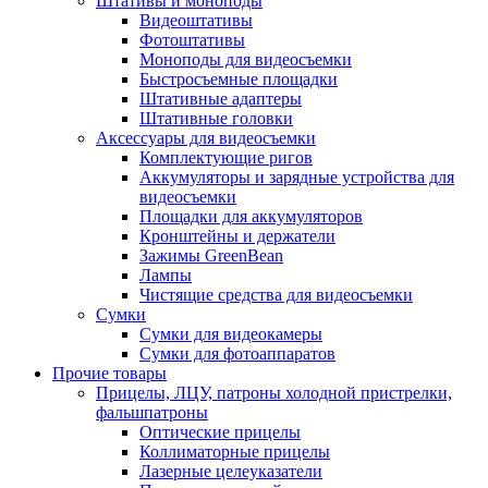
Штативы и моноподы
Видеоштативы
Фотоштативы
Моноподы для видеосъемки
Быстросъемные площадки
Штативные адаптеры
Штативные головки
Аксессуары для видеосъемки
Комплектующие ригов
Аккумуляторы и зарядные устройства для
видеосъемки
Площадки для аккумуляторов
Кронштейны и держатели
Зажимы GreenBean
Лампы
Чистящие средства для видеосъемки
Сумки
Сумки для видеокамеры
Сумки для фотоаппаратов
Прочие товары
Прицелы, ЛЦУ, патроны холодной пристрелки,
фальшпатроны
Оптические прицелы
Коллиматорные прицелы
Лазерные целеуказатели