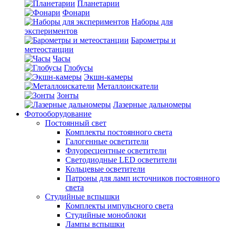
Планетарии
Фонари
Наборы для
экспериментов
Барометры и
метеостанции
Часы
Глобусы
Экшн-камеры
Металлоискатели
Зонты
Лазерные дальномеры
Фотооборудование
Постоянный свет
Комплекты постоянного света
Галогенные осветители
Флуоресцентные осветители
Светодиодные LED осветители
Кольцевые осветители
Патроны для ламп источников постоянного
света
Студийные вспышки
Комплекты импульсного света
Студийные моноблоки
Лампы вспышки