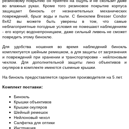
резиновому покрытию он приятен на ощупь и не скользит даже
во влажных руках. Кроме того резиновое покрытие корпуса
защищает бинокль от незначительных механических
повреждений, брызг воды и пыли. С биноклем Bresser Condor
8x42 вы можете быть уверены в том, что самые
неблагоприятные погодные условия не помешают наблюдениям
- его корпус водонепроницаем, даже сильный ливень не сможет
повредить этому биноклю.
Для удобства ношения во время наблюдений бинокль
комплектуется шейным ремешком, а для защиты от загрязнения
и повреждений при хранении и транспортировке - нейлоновым
чехлом. Для дополнительной защиты линз объективов и
окуляров в комплекте имеются съемные крышки.
На бинокль предоставляется гарантия производителя на 5 лет.
Комплект поставки:
Бинокль
Крышки объективов
Крышки окуляров
Шейный ремешок
Нейлоновый чехол
Салфетка для оптики
Инструкция