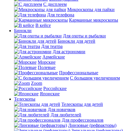
С дисплеем
Микроскопы для пайки
Для телефона
Карманные микроскопы
В кейсе
Бинокли
Для охоты и рыбалки
Бинокли для детей
Для театра
Для астрономии
Армейские
Морские
Полевые
Профессиональные
С большим увеличением
Zoom
Российские
Японские
Телескопы
Телескопы для детей
Для новичков
Для любителей
Для профессионалов
Линзовые (рефракторы)
Зеркальные (рефлекторы)