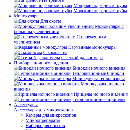
На треноге
Мощные подзорные трубы
Морские подзорные трубы
Монокуляры
Для охоты
Монокуляры с
большим увеличением
С переменным
увеличением
Карманные монокуляры
С компасом
С сеткой дальномера
Приборы ночного видения
Бинокли ночного видения
Тепловизионные бинокли
Монокуляры тепловизоры
Монокуляры ночного
видения
Прицелы ночного видения
Тепловизионные прицелы
Аксессуары
Аксессуары для микроскопов
Камеры для микроскопов
Микропрепараты
Наборы для опытов