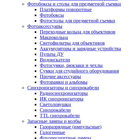
Фотобоксы и столы для предметной съемки
Платформы поворотные
Фотобоксы
Фотостолы для предметной съемки
Фотоаксессуары
Переходные кольца для объективов
Макрокольца
Светофильтры для объективов
Аккумуляторы и зарядные устройства
Пульты ДУ
Видоискатели
Фотосумки, рюкзаки и чехлы
Сумки для студийного оборудования
Прочие аксессуары
Фоторамки и альбомы
Синхронизаторы и синхрокабели
Радиосинхронизаторы
ИК синхронизаторы
Светоловушки
Синхрокабели
TTL синхрокабели
Запасные лампы и колбы
Газоразрядные (импульсные)
Галогенные
Флуоресцентные лампы