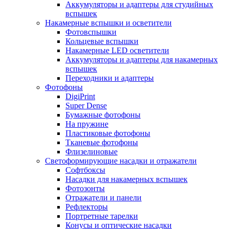
Аккумуляторы и адаптеры для студийных
вспышек
Накамерные вспышки и осветители
Фотовспышки
Кольцевые вспышки
Накамерные LED осветители
Аккумуляторы и адаптеры для накамерных
вспышек
Переходники и адаптеры
Фотофоны
DigiPrint
Super Dense
Бумажные фотофоны
На пружине
Пластиковые фотофоны
Тканевые фотофоны
Флизелиновые
Светоформирующие насадки и отражатели
Софтбоксы
Насадки для накамерных вспышек
Фотозонты
Отражатели и панели
Рефлекторы
Портретные тарелки
Конусы и оптические насадки