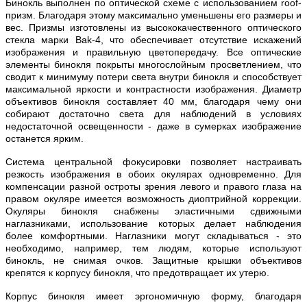
Бинокль выполнен по оптической схеме с использованием roof-
призм. Благодаря этому максимально уменьшены его размеры и
вес. Призмы изготовлены из высококачественного оптического
стекла марки Bak-4, что обеспечивает отсутствие искажений
изображения и правильную цветопередачу. Все оптические
элементы бинокля покрыты многослойным просветлением, что
сводит к минимуму потери света внутри бинокля и способствует
максимальной яркости и контрастности изображения. Диаметр
объективов бинокля составляет 40 мм, благодаря чему они
собирают достаточно света для наблюдений в условиях
недостаточной освещенности - даже в сумерках изображение
останется ярким.
Система центральной фокусировки позволяет настраивать
резкость изображения в обоих окулярах одновременно. Для
компенсации разной остроты зрения левого и правого глаза на
правом окуляре имеется возможность диоптрийной коррекции.
Окуляры бинокля снабжены эластичными сдвижными
наглазниками, использование которых делает наблюдения
более комфортными. Наглазники могут складываться - это
необходимо, например, тем людям, которые используют
бинокль, не снимая очков. Защитные крышки объективов
крепятся к корпусу бинокля, что предотвращает их утерю.
Корпус бинокля имеет эргономичную форму, благодаря