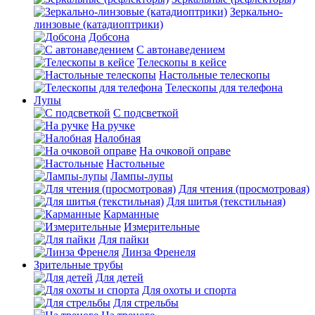
Зеркально-
линзовые (катадиоптрики)
Добсона
С автонаведением
Телескопы в кейсе
Настольные телескопы
Телескопы для телефона
Лупы
С подсветкой
На ручке
Налобная
На очковой оправе
Настольные
Лампы-лупы
Для чтения (просмотровая)
Для шитья (текстильная)
Карманные
Измерительные
Для пайки
Линза Френеля
Зрительные трубы
Для детей
Для охоты и спорта
Для стрельбы