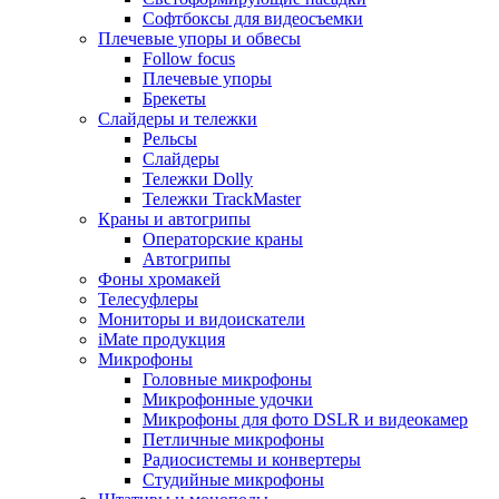
Софтбоксы для видеосъемки
Плечевые упоры и обвесы
Follow focus
Плечевые упоры
Брекеты
Слайдеры и тележки
Рельсы
Слайдеры
Тележки Dolly
Тележки TrackMaster
Краны и автогрипы
Операторские краны
Автогрипы
Фоны хромакей
Телесуфлеры
Мониторы и видоискатели
iMate продукция
Микрофоны
Головные микрофоны
Микрофонные удочки
Микрофоны для фото DSLR и видеокамер
Петличные микрофоны
Радиосистемы и конвертеры
Студийные микрофоны