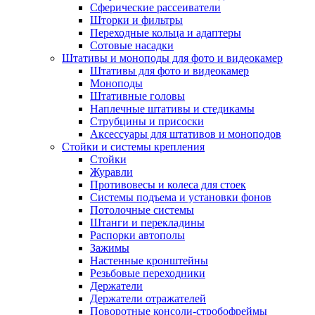
Сферические рассеиватели
Шторки и фильтры
Переходные кольца и адаптеры
Сотовые насадки
Штативы и моноподы для фото и видеокамер
Штативы для фото и видеокамер
Моноподы
Штативные головы
Наплечные штативы и стедикамы
Струбцины и присоски
Аксессуары для штативов и моноподов
Стойки и системы крепления
Стойки
Журавли
Противовесы и колеса для стоек
Системы подъема и установки фонов
Потолочные системы
Штанги и перекладины
Распорки автополы
Зажимы
Настенные кронштейны
Резьбовые переходники
Держатели
Держатели отражателей
Поворотные консоли-стробофреймы