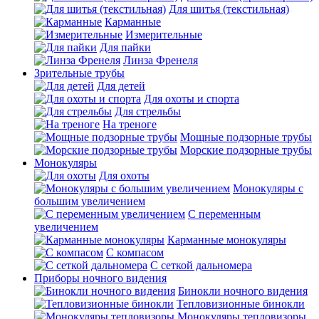
Для шитья (текстильная)
Карманные
Измерительные
Для пайки
Линза Френеля
Зрительные трубы
Для детей
Для охоты и спорта
Для стрельбы
На треноге
Мощные подзорные трубы
Морские подзорные трубы
Монокуляры
Для охоты
Монокуляры с
большим увеличением
С переменным
увеличением
Карманные монокуляры
С компасом
С сеткой дальномера
Приборы ночного видения
Бинокли ночного видения
Тепловизионные бинокли
Монокуляры тепловизоры