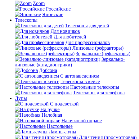
Zoom
Российские
Японские
Телескопы
Телескопы для детей
Для новичков
Для любителей
Для профессионалов
Линзовые (рефракторы)
Зеркальные (рефлекторы)
Зеркально-
линзовые (катадиоптрики)
Добсона
С автонаведением
Телескопы в кейсе
Настольные телескопы
Телескопы для телефона
Лупы
С подсветкой
На ручке
Налобная
На очковой оправе
Настольные
Лампы-лупы
Для чтения (просмотровая)