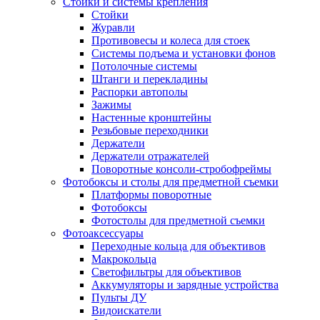
Стойки и системы крепления
Стойки
Журавли
Противовесы и колеса для стоек
Системы подъема и установки фонов
Потолочные системы
Штанги и перекладины
Распорки автополы
Зажимы
Настенные кронштейны
Резьбовые переходники
Держатели
Держатели отражателей
Поворотные консоли-стробофреймы
Фотобоксы и столы для предметной съемки
Платформы поворотные
Фотобоксы
Фотостолы для предметной съемки
Фотоаксессуары
Переходные кольца для объективов
Макрокольца
Светофильтры для объективов
Аккумуляторы и зарядные устройства
Пульты ДУ
Видоискатели