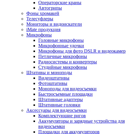
Операторские краны
Автогрипы
Фоны хромакей
Телесуфлеры
Мониторы и видоискатели
iMate продукция
Микрофоны
Головные микрофоны
Микрофонные удочки
Микрофоны для фото DSLR и видеокамер
Петличные микрофоны
Радиосистемы и конвертеры
Студийные микрофоны
Штативы и моноподы
Видеоштативы
Фотоштативы
Моноподы для видеосъемки
Быстросъемные площадки
Штативные адаптеры
Штативные головки
Аксессуары для видеосъемки
Комплектующие ригов
Аккумуляторы и зарядные устройства для
видеосъемки
Площадки для аккумуляторов