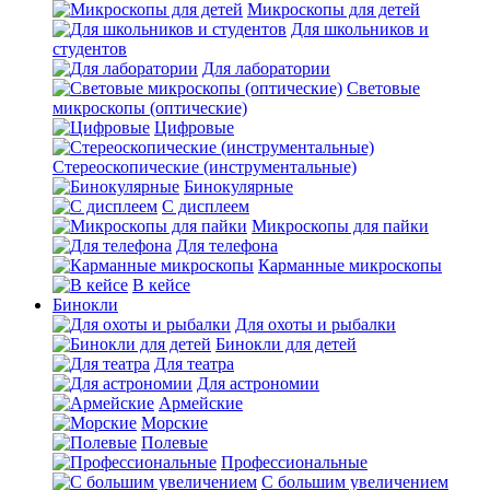
Микроскопы для детей
Для школьников и
студентов
Для лаборатории
Световые
микроскопы (оптические)
Цифровые
Стереоскопические (инструментальные)
Бинокулярные
С дисплеем
Микроскопы для пайки
Для телефона
Карманные микроскопы
В кейсе
Бинокли
Для охоты и рыбалки
Бинокли для детей
Для театра
Для астрономии
Армейские
Морские
Полевые
Профессиональные
С большим увеличением