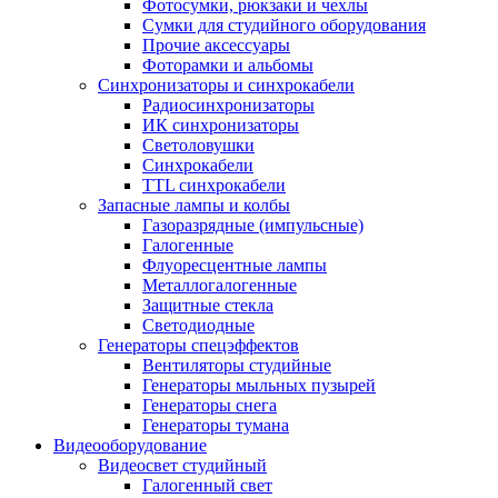
Фотосумки, рюкзаки и чехлы
Сумки для студийного оборудования
Прочие аксессуары
Фоторамки и альбомы
Синхронизаторы и синхрокабели
Радиосинхронизаторы
ИК синхронизаторы
Светоловушки
Синхрокабели
TTL синхрокабели
Запасные лампы и колбы
Газоразрядные (импульсные)
Галогенные
Флуоресцентные лампы
Металлогалогенные
Защитные стекла
Светодиодные
Генераторы спецэффектов
Вентиляторы студийные
Генераторы мыльных пузырей
Генераторы снега
Генераторы тумана
Видеооборудование
Видеосвет студийный
Галогенный свет