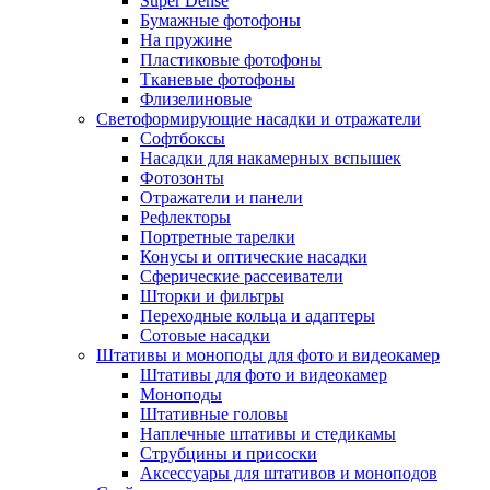
Super Dense
Бумажные фотофоны
На пружине
Пластиковые фотофоны
Тканевые фотофоны
Флизелиновые
Светоформирующие насадки и отражатели
Софтбоксы
Насадки для накамерных вспышек
Фотозонты
Отражатели и панели
Рефлекторы
Портретные тарелки
Конусы и оптические насадки
Сферические рассеиватели
Шторки и фильтры
Переходные кольца и адаптеры
Сотовые насадки
Штативы и моноподы для фото и видеокамер
Штативы для фото и видеокамер
Моноподы
Штативные головы
Наплечные штативы и стедикамы
Струбцины и присоски
Аксессуары для штативов и моноподов