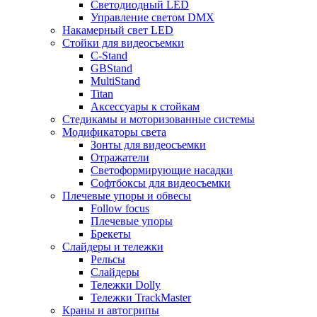
Светодиодный LED
Управление светом DMX
Накамерный свет LED
Стойки для видеосъемки
C-Stand
GBStand
MultiStand
Titan
Аксессуары к стойкам
Стедикамы и моторизованные системы
Модификаторы света
Зонты для видеосъемки
Отражатели
Светоформирующие насадки
Софтбоксы для видеосъемки
Плечевые упоры и обвесы
Follow focus
Плечевые упоры
Брекеты
Слайдеры и тележки
Рельсы
Слайдеры
Тележки Dolly
Тележки TrackMaster
Краны и автогрипы