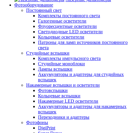
Фотооборудование
Постоянный свет
Комплекты постоянного света
Галогенные осветители
Флуоресцентные осветители
Светодиодные LED осветители
Кольцевые осветители
Патроны для ламп источников постоянного
света
Студийные вспышки
Комплекты импульсного света
Студийные моноблоки
Лампы вспышки
Аккумуляторы и адаптеры для студийных
вспышек
Накамерные вспышки и осветители
Фотовспышки
Кольцевые вспышки
Накамерные LED осветители
Аккумуляторы и адаптеры для накамерных
вспышек
Переходники и адаптеры
Фотофоны
DigiPrint