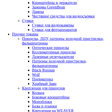
Кронштейны и держатели
Зажимы GreenBean
Лампы
Чистящие средства для видеосъемки
Сумки
Сумки для видеокамеры
Сумки для фотоаппаратов
Прочие товары
Прицелы, ЛЦУ, патроны холодной пристрелки,
фальшпатроны
Оптические прицелы
Коллиматорные прицелы
Лазерные целеуказатели
Патроны холодной пристрелки,
фальшпатроны
Black Russian
Wolf
Пневматика
Храбрый Заяц
Крепления для прицелов
Кольца
Боковые кронштейны
Моноблоки
Базы и планки
Крепления на WEAVER