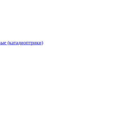
вые (катадиоптрики)