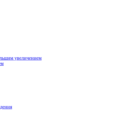
ольшим увеличением
ем
дения