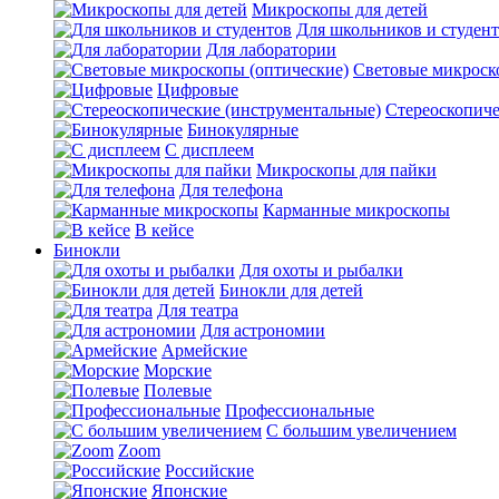
Микроскопы для детей
Для школьников и студен
Для лаборатории
Световые микроск
Цифровые
Стереоскопиче
Бинокулярные
С дисплеем
Микроскопы для пайки
Для телефона
Карманные микроскопы
В кейсе
Бинокли
Для охоты и рыбалки
Бинокли для детей
Для театра
Для астрономии
Армейские
Морские
Полевые
Профессиональные
С большим увеличением
Zoom
Российские
Японские