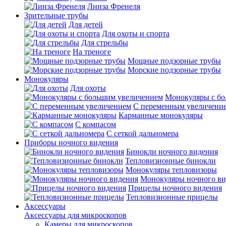
Линза Френеля
Зрительные трубы
Для детей
Для охоты и спорта
Для стрельбы
На треноге
Мощные подзорные трубы
Морские подзорные трубы
Монокуляры
Для охоты
Монокуляры с б
С переменным увеличени
Карманные монокуляры
С компасом
С сеткой дальномера
Приборы ночного видения
Бинокли ночного видения
Тепловизионные бинокли
Монокуляры тепловизоры
Монокуляры ночного ви
Прицелы ночного видения
Тепловизионные прицелы
Аксессуары
Аксессуары для микроскопов
Камеры для микроскопов