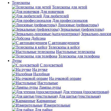
Телескопы
Телескопы для детей
Для новичков
Для любителей
Для профессионалов
Линзовые (рефракторы)
Зеркальные (рефлекторы)
Зеркально-линзо
Добсона
С автонаведением
Телескопы в кейсе
Настольные телескопы
Телескопы для телефона
Лупы
С подсветкой
На ручке
Налобная
На очковой оправе
Настольные
Лампы-лупы
Для чтения (просмотровая)
Для шитья (текстильная)
Карманные
Измерительные
Для пайки