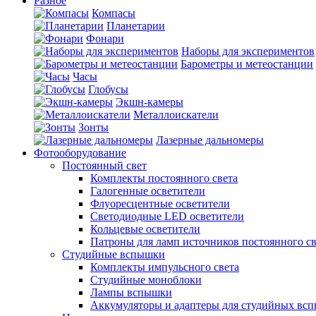
Разное
Компасы
Планетарии
Фонари
Наборы для экспериментов
Барометры и метеостанции
Часы
Глобусы
Экшн-камеры
Металлоискатели
Зонты
Лазерные дальномеры
Фотооборудование
Постоянный свет
Комплекты постоянного света
Галогенные осветители
Флуоресцентные осветители
Светодиодные LED осветители
Кольцевые осветители
Патроны для ламп источников постоянного св
Студийные вспышки
Комплекты импульсного света
Студийные моноблоки
Лампы вспышки
Аккумуляторы и адаптеры для студийных вс