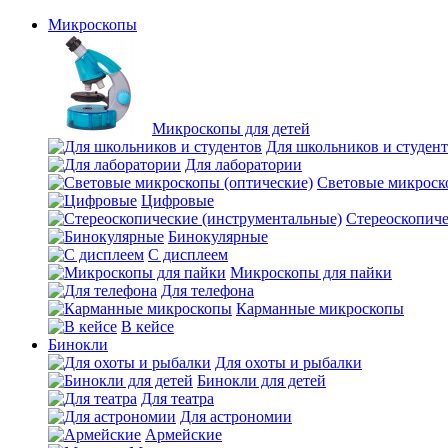
Микроскопы
Микроскопы для детей
Для школьников и студен
Для лаборатории
Световые микроск
Цифровые
Стереоскопиче
Бинокулярные
С дисплеем
Микроскопы для пайки
Для телефона
Карманные микроскопы
В кейсе
Бинокли
Для охоты и рыбалки
Бинокли для детей
Для театра
Для астрономии
Армейские