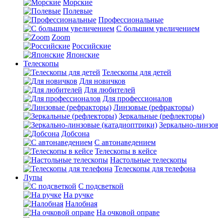
Морские
Полевые
Профессиональные
С большим увеличением
Zoom
Российские
Японские
Телескопы
Телескопы для детей
Для новичков
Для любителей
Для профессионалов
Линзовые (рефракторы)
Зеркальные (рефлекторы)
Зеркально-линзо
Добсона
С автонаведением
Телескопы в кейсе
Настольные телескопы
Телескопы для телефона
Лупы
С подсветкой
На ручке
Налобная
На очковой оправе