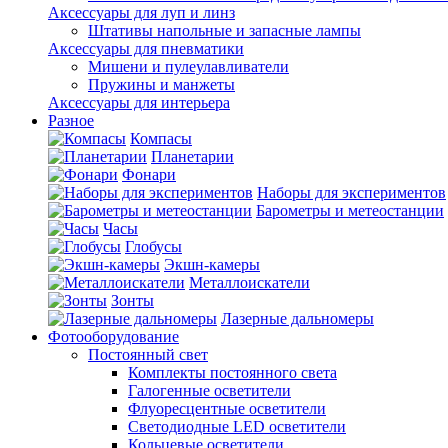
Аксессуары для луп и линз
Штативы напольные и запасные лампы
Аксессуары для пневматики
Мишени и пулеулавливатели
Пружины и манжеты
Аксессуары для интерьера
Разное
Компасы
Планетарии
Фонари
Наборы для экспериментов
Барометры и метеостанции
Часы
Глобусы
Экшн-камеры
Металлоискатели
Зонты
Лазерные дальномеры
Фотооборудование
Постоянный свет
Комплекты постоянного света
Галогенные осветители
Флуоресцентные осветители
Светодиодные LED осветители
Кольцевые осветители