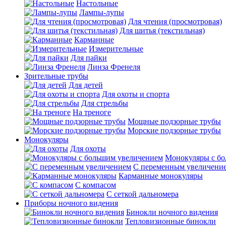
Настольные
Лампы-лупы
Для чтения (просмотровая)
Для шитья (текстильная)
Карманные
Измерительные
Для пайки
Линза Френеля
Зрительные трубы
Для детей
Для охоты и спорта
Для стрельбы
На треноге
Мощные подзорные трубы
Морские подзорные трубы
Монокуляры
Для охоты
Монокуляры с б
С переменным увеличени
Карманные монокуляры
С компасом
С сеткой дальномера
Приборы ночного видения
Бинокли ночного видения
Тепловизионные бинокли