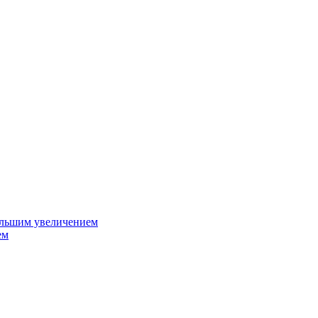
ольшим увеличением
ем