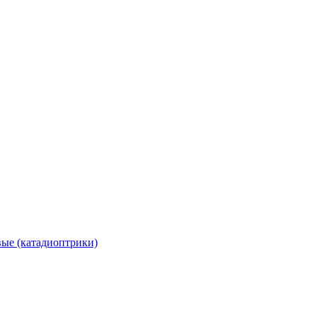
вые (катадиоптрики)