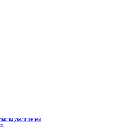
ольшим увеличением
ем