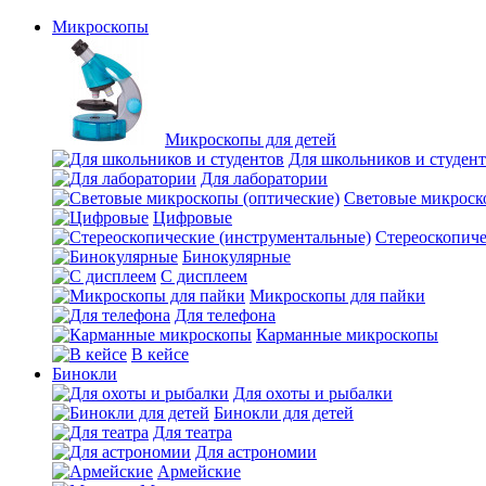
Микроскопы
Микроскопы для детей
Для школьников и студен
Для лаборатории
Световые микроск
Цифровые
Стереоскопиче
Бинокулярные
С дисплеем
Микроскопы для пайки
Для телефона
Карманные микроскопы
В кейсе
Бинокли
Для охоты и рыбалки
Бинокли для детей
Для театра
Для астрономии
Армейские