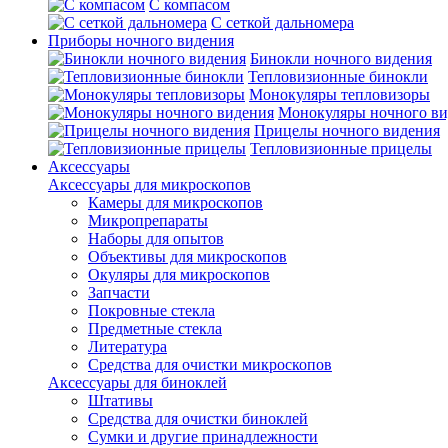
С компасом
С сеткой дальномера
Приборы ночного видения
Бинокли ночного видения
Тепловизионные бинокли
Монокуляры тепловизоры
Монокуляры ночного ви
Прицелы ночного видения
Тепловизионные прицелы
Аксессуары
Аксессуары для микроскопов
Камеры для микроскопов
Микропрепараты
Наборы для опытов
Объективы для микроскопов
Окуляры для микроскопов
Запчасти
Покровные стекла
Предметные стекла
Литература
Средства для очистки микроскопов
Аксессуары для биноклей
Штативы
Средства для очистки биноклей
Сумки и другие принадлежности