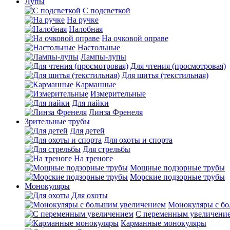
Лупы
С подсветкой
На ручке
Налобная
На очковой оправе
Настольные
Лампы-лупы
Для чтения (просмотровая)
Для шитья (текстильная)
Карманные
Измерительные
Для пайки
Линза Френеля
Зрительные трубы
Для детей
Для охоты и спорта
Для стрельбы
На треноге
Мощные подзорные трубы
Морские подзорные трубы
Монокуляры
Для охоты
Монокуляры с б
С переменным увеличени
Карманные монокуляры