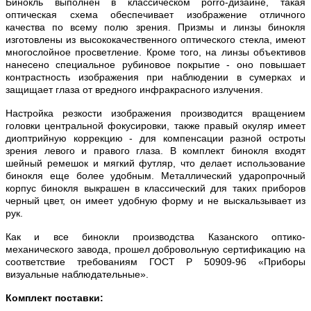
Бинокль выполнен в классическом porro-дизайне, такая
оптическая схема обеспечивает изображение отличного
качества по всему полю зрения. Призмы и линзы бинокля
изготовлены из высококачественного оптического стекла, имеют
многослойное просветление. Кроме того, на линзы объективов
нанесено специальное рубиновое покрытие - оно повышает
контрастность изображения при наблюдении в сумерках и
защищает глаза от вредного инфракрасного излучения.
Настройка резкости изображения производится вращением
головки центральной фокусировки, также правый окуляр имеет
диоптрийную коррекцию - для компенсации разной остроты
зрения левого и правого глаза. В комплект бинокля входят
шейный ремешок и мягкий футляр, что делает использование
бинокля еще более удобным. Металлический ударопрочный
корпус бинокля выкрашен в классический для таких приборов
черный цвет, он имеет удобную форму и не выскальзывает из
рук.
Как и все бинокли производства Казанского оптико-
механического завода, прошел добровольную сертификацию на
соответствие требованиям ГОСТ Р 50909-96 «Приборы
визуальные наблюдательные».
Комплект поставки: