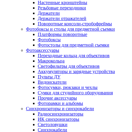
Настенные кронштейны
Резьбовые переходники
Держатели
Держатели отражателей
Поворотные консоли-стробофреймы
Фотобоксы и столы для предметной съемки
Платформы поворотные
Фотобоксы
Фотостолы для предметной съемки
Фотоаксессуары
Переходные кольца для объективов
Макрокольца
Светофильтры для объективов
Аккумуляторы и зарядные устройства
Пульты ДУ
Видоискатели
Фотосумки, рюкзаки и чехлы
Сумки для студийного оборудования
Прочие аксессуары
Фоторамки и альбомы
Синхронизаторы и синхрокабели
Радиосинхронизаторы
ИК синхронизаторы
Светоловушки
Синхрокабели