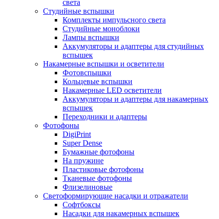
света
Студийные вспышки
Комплекты импульсного света
Студийные моноблоки
Лампы вспышки
Аккумуляторы и адаптеры для студийных
вспышек
Накамерные вспышки и осветители
Фотовспышки
Кольцевые вспышки
Накамерные LED осветители
Аккумуляторы и адаптеры для накамерных
вспышек
Переходники и адаптеры
Фотофоны
DigiPrint
Super Dense
Бумажные фотофоны
На пружине
Пластиковые фотофоны
Тканевые фотофоны
Флизелиновые
Светоформирующие насадки и отражатели
Софтбоксы
Насадки для накамерных вспышек