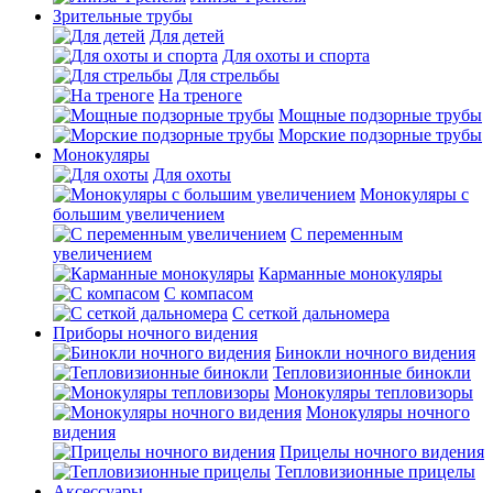
Зрительные трубы
Для детей
Для охоты и спорта
Для стрельбы
На треноге
Мощные подзорные трубы
Морские подзорные трубы
Монокуляры
Для охоты
Монокуляры с
большим увеличением
С переменным
увеличением
Карманные монокуляры
С компасом
С сеткой дальномера
Приборы ночного видения
Бинокли ночного видения
Тепловизионные бинокли
Монокуляры тепловизоры
Монокуляры ночного
видения
Прицелы ночного видения
Тепловизионные прицелы
Аксессуары