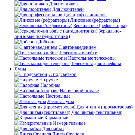
Для новичков
Для любителей
Для профессионалов
Линзовые (рефракторы)
Зеркальные (рефлекторы)
Зеркально-
линзовые (катадиоптрики)
Добсона
С автонаведением
Телескопы в кейсе
Настольные телескопы
Телескопы для телефона
Лупы
С подсветкой
На ручке
Налобная
На очковой оправе
Настольные
Лампы-лупы
Для чтения (просмотровая)
Для шитья (текстильная)
Карманные
Измерительные
Для пайки
Линза Френеля