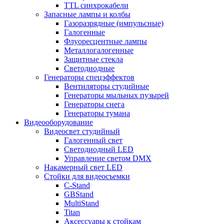
TTL синхрокабели
Запасные лампы и колбы
Газоразрядные (импульсные)
Галогенные
Флуоресцентные лампы
Металлогалогенные
Защитные стекла
Светодиодные
Генераторы спецэффектов
Вентиляторы студийные
Генераторы мыльных пузырей
Генераторы снега
Генераторы тумана
Видеооборудование
Видеосвет студийный
Галогенный свет
Светодиодный LED
Управление светом DMX
Накамерный свет LED
Стойки для видеосъемки
C-Stand
GBStand
MultiStand
Titan
Аксессуары к стойкам