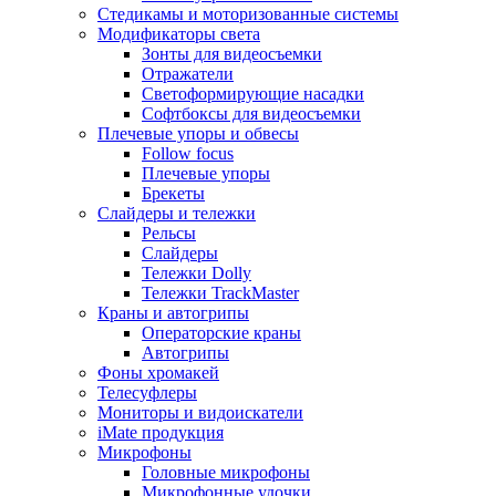
Стедикамы и моторизованные системы
Модификаторы света
Зонты для видеосъемки
Отражатели
Светоформирующие насадки
Софтбоксы для видеосъемки
Плечевые упоры и обвесы
Follow focus
Плечевые упоры
Брекеты
Слайдеры и тележки
Рельсы
Слайдеры
Тележки Dolly
Тележки TrackMaster
Краны и автогрипы
Операторские краны
Автогрипы
Фоны хромакей
Телесуфлеры
Мониторы и видоискатели
iMate продукция
Микрофоны
Головные микрофоны
Микрофонные удочки