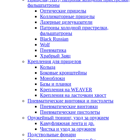
фальшпатроны
Оптические прицелы
Коллиматорные прицелы
Лазерные целеуказатели
Патроны холодной пристрелки,
фальшпатроны
Black Russian
Wolf
Пневматика
Храбрый Заяц
Крепления для прицелов
Кольца
Боковые кронштейны
Моноблоки
Базы и планки
Крепления на WEAVER
Крепления на ласточкин хвост
Пневматические винтовки и пистолеты
Пневматические винтовки
Пневматические пистолеты
Оружейный тюнинг, уход за оружием
Камуфляжная лента и др.
Чистка и уход за оружием
Подствольные фонари