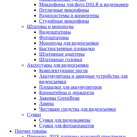
Микрофоны для фото DSLR и видеокамер
Петличные микрофоны
Радиосистемы и конвертеры
Студийные микрофоны
Штативы и моноподы
Видеоштативы
Фотоштативы
Моноподы для видеосъемки
Быстросъемные площадки
Штативные адаптеры
Штативные головки
Аксессуары для видеосъемки
Комплектующие ригов
Аккумуляторы и зарядные устройства для
видеосъемки
Площадки для аккумуляторов
Кронштейны и держатели
Зажимы GreenBean
Лампы
Чистящие средства для видеосъемки
Сумки
Сумки для видеокамеры
Сумки для фотоаппаратов
Прочие товары
Прицелы, ЛЦУ, патроны холодной пристрелки,