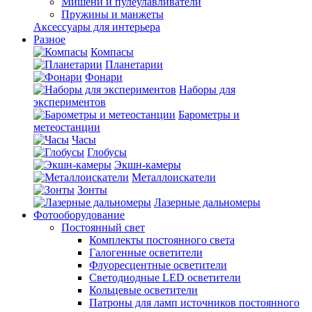
Мишени и пулеулавливатели
Пружины и манжеты
Аксессуары для интерьера
Разное
Компасы
Планетарии
Фонари
Наборы для
экспериментов
Барометры и
метеостанции
Часы
Глобусы
Экшн-камеры
Металлоискатели
Зонты
Лазерные дальномеры
Фотооборудование
Постоянный свет
Комплекты постоянного света
Галогенные осветители
Флуоресцентные осветители
Светодиодные LED осветители
Кольцевые осветители
Патроны для ламп источников постоянного