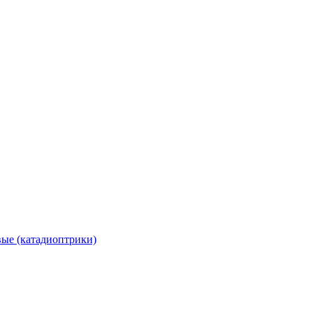
вые (катадиоптрики)