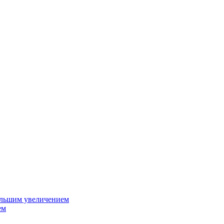
ольшим увеличением
ем