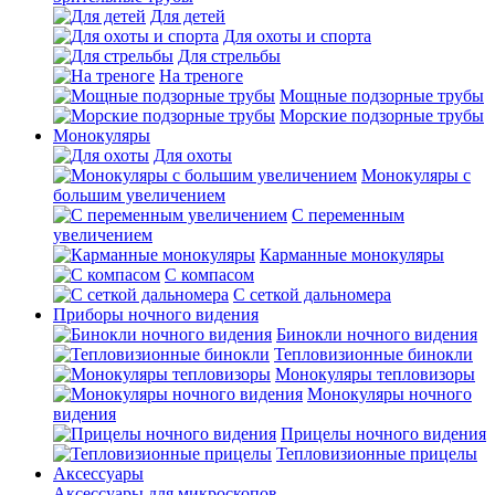
Для детей
Для охоты и спорта
Для стрельбы
На треноге
Мощные подзорные трубы
Морские подзорные трубы
Монокуляры
Для охоты
Монокуляры с
большим увеличением
С переменным
увеличением
Карманные монокуляры
С компасом
С сеткой дальномера
Приборы ночного видения
Бинокли ночного видения
Тепловизионные бинокли
Монокуляры тепловизоры
Монокуляры ночного
видения
Прицелы ночного видения
Тепловизионные прицелы
Аксессуары
Аксессуары для микроскопов