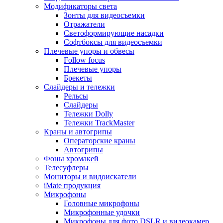
Модификаторы света
Зонты для видеосъемки
Отражатели
Светоформирующие насадки
Софтбоксы для видеосъемки
Плечевые упоры и обвесы
Follow focus
Плечевые упоры
Брекеты
Слайдеры и тележки
Рельсы
Слайдеры
Тележки Dolly
Тележки TrackMaster
Краны и автогрипы
Операторские краны
Автогрипы
Фоны хромакей
Телесуфлеры
Мониторы и видоискатели
iMate продукция
Микрофоны
Головные микрофоны
Микрофонные удочки
Микрофоны для фото DSLR и видеокамер