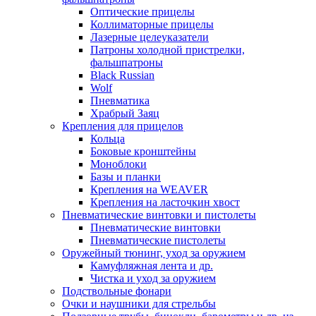
Оптические прицелы
Коллиматорные прицелы
Лазерные целеуказатели
Патроны холодной пристрелки,
фальшпатроны
Black Russian
Wolf
Пневматика
Храбрый Заяц
Крепления для прицелов
Кольца
Боковые кронштейны
Моноблоки
Базы и планки
Крепления на WEAVER
Крепления на ласточкин хвост
Пневматические винтовки и пистолеты
Пневматические винтовки
Пневматические пистолеты
Оружейный тюнинг, уход за оружием
Камуфляжная лента и др.
Чистка и уход за оружием
Подствольные фонари
Очки и наушники для стрельбы