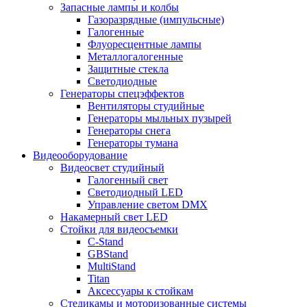
Запасные лампы и колбы
Газоразрядные (импульсные)
Галогенные
Флуоресцентные лампы
Металлогалогенные
Защитные стекла
Светодиодные
Генераторы спецэффектов
Вентиляторы студийные
Генераторы мыльных пузырей
Генераторы снега
Генераторы тумана
Видеооборудование
Видеосвет студийный
Галогенный свет
Светодиодный LED
Управление светом DMX
Накамерный свет LED
Стойки для видеосъемки
C-Stand
GBStand
MultiStand
Titan
Аксессуары к стойкам
Стедикамы и моторизованные системы