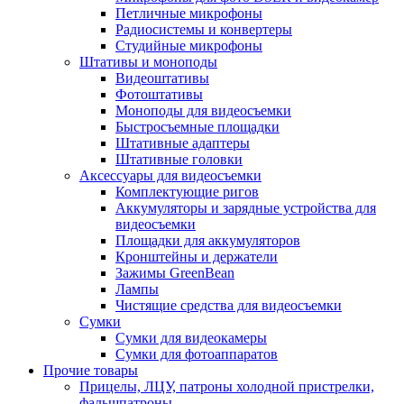
Петличные микрофоны
Радиосистемы и конвертеры
Студийные микрофоны
Штативы и моноподы
Видеоштативы
Фотоштативы
Моноподы для видеосъемки
Быстросъемные площадки
Штативные адаптеры
Штативные головки
Аксессуары для видеосъемки
Комплектующие ригов
Аккумуляторы и зарядные устройства для
видеосъемки
Площадки для аккумуляторов
Кронштейны и держатели
Зажимы GreenBean
Лампы
Чистящие средства для видеосъемки
Сумки
Сумки для видеокамеры
Сумки для фотоаппаратов
Прочие товары
Прицелы, ЛЦУ, патроны холодной пристрелки,
фальшпатроны