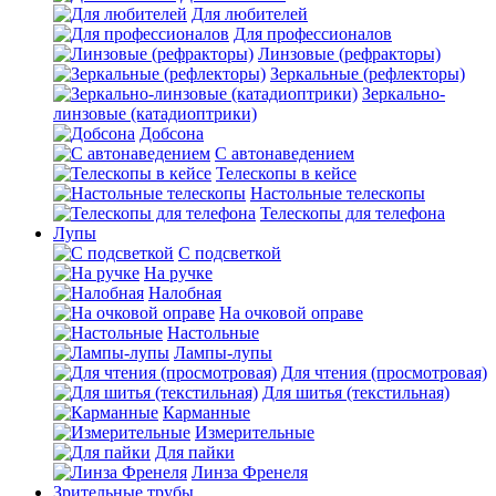
Для любителей
Для профессионалов
Линзовые (рефракторы)
Зеркальные (рефлекторы)
Зеркально-
линзовые (катадиоптрики)
Добсона
С автонаведением
Телескопы в кейсе
Настольные телескопы
Телескопы для телефона
Лупы
С подсветкой
На ручке
Налобная
На очковой оправе
Настольные
Лампы-лупы
Для чтения (просмотровая)
Для шитья (текстильная)
Карманные
Измерительные
Для пайки
Линза Френеля
Зрительные трубы