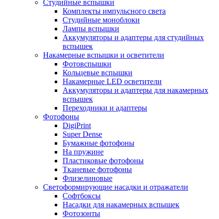
Студийные вспышки
Комплекты импульсного света
Студийные моноблоки
Лампы вспышки
Аккумуляторы и адаптеры для студийных
вспышек
Накамерные вспышки и осветители
Фотовспышки
Кольцевые вспышки
Накамерные LED осветители
Аккумуляторы и адаптеры для накамерных
вспышек
Переходники и адаптеры
Фотофоны
DigiPrint
Super Dense
Бумажные фотофоны
На пружине
Пластиковые фотофоны
Тканевые фотофоны
Флизелиновые
Светоформирующие насадки и отражатели
Софтбоксы
Насадки для накамерных вспышек
Фотозонты