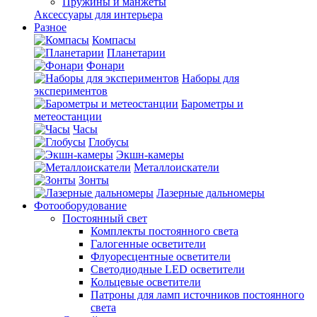
Пружины и манжеты
Аксессуары для интерьера
Разное
Компасы
Планетарии
Фонари
Наборы для
экспериментов
Барометры и
метеостанции
Часы
Глобусы
Экшн-камеры
Металлоискатели
Зонты
Лазерные дальномеры
Фотооборудование
Постоянный свет
Комплекты постоянного света
Галогенные осветители
Флуоресцентные осветители
Светодиодные LED осветители
Кольцевые осветители
Патроны для ламп источников постоянного
света