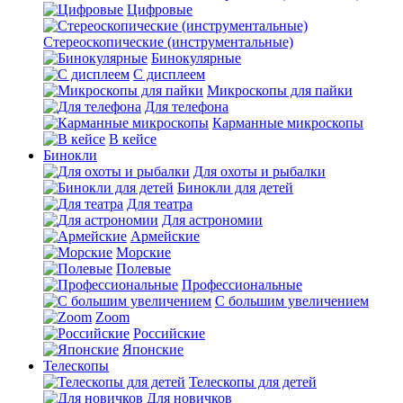
Цифровые
Стереоскопические (инструментальные)
Бинокулярные
С дисплеем
Микроскопы для пайки
Для телефона
Карманные микроскопы
В кейсе
Бинокли
Для охоты и рыбалки
Бинокли для детей
Для театра
Для астрономии
Армейские
Морские
Полевые
Профессиональные
С большим увеличением
Zoom
Российские
Японские
Телескопы
Телескопы для детей
Для новичков