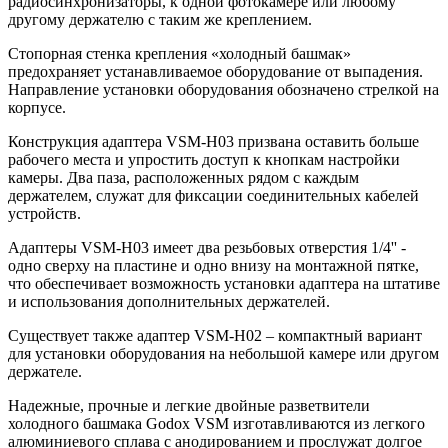
радиосинхронизаторы, к одной фотокамере или любому
другому держателю с таким же креплением.
Стопорная стенка крепления «холодный башмак»
предохраняет устанавливаемое оборудование от выпадения.
Направление установки оборудования обозначено стрелкой на
корпусе.
Конструкция адаптера VSM-H03 призвана оставить больше
рабочего места и упростить доступ к кнопкам настройки
камеры. Два паза, расположенных рядом с каждым
держателем, служат для фиксации соединительных кабелей
устройств.
Адаптеры VSM-H03 имеет два резьбовых отверстия 1/4'' -
одно сверху на пластине и одно внизу на монтажной пятке,
что обеспечивает возможность установки адаптера на штативе
и использования дополнительных держателей.
Существует также адаптер VSM-H02 – компактный вариант
для установки оборудования на небольшой камере или другом
держателе.
Надежные, прочные и легкие двойные разветвители
холодного башмака Godox VSM изготавливаются из легкого
алюминиевого сплава с анодированием и прослужат долгое