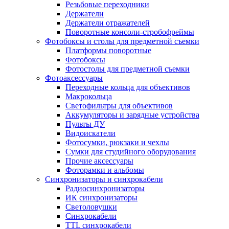
Резьбовые переходники
Держатели
Держатели отражателей
Поворотные консоли-стробофреймы
Фотобоксы и столы для предметной съемки
Платформы поворотные
Фотобоксы
Фотостолы для предметной съемки
Фотоаксессуары
Переходные кольца для объективов
Макрокольца
Светофильтры для объективов
Аккумуляторы и зарядные устройства
Пульты ДУ
Видоискатели
Фотосумки, рюкзаки и чехлы
Сумки для студийного оборудования
Прочие аксессуары
Фоторамки и альбомы
Синхронизаторы и синхрокабели
Радиосинхронизаторы
ИК синхронизаторы
Светоловушки
Синхрокабели
TTL синхрокабели