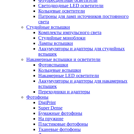
Флуоресцентные осветители
Светодиодные LED осветители
Кольцевые осветители
Патроны для ламп источников постоянного
света
Студийные вспышки
Комплекты импульсного света
Студийные моноблоки
Лампы вспышки
Аккумуляторы и адаптеры для студийных
вспышек
Накамерные вспышки и осветители
Фотовспышки
Кольцевые вспышки
Накамерные LED осветители
Аккумуляторы и адаптеры для накамерных
вспышек
Переходники и адаптеры
Фотофоны
DigiPrint
Super Dense
Бумажные фотофоны
На пружине
Пластиковые фотофоны
Тканевые фотофоны