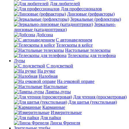
Для любителей
Для профессионалов
Линзовые (рефракторы)
Зеркальные (рефлекторы)
Зеркально-
линзовые (катадиоптрики)
Добсона
С автонаведением
Телескопы в кейсе
Настольные телескопы
Телескопы для телефона
Лупы
С подсветкой
На ручке
Налобная
На очковой оправе
Настольные
Лампы-лупы
Для чтения (просмотровая)
Для шитья (текстильная)
Карманные
Измерительные
Для пайки
Линза Френеля
Зрительные трубы