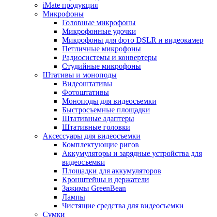
iMate продукция
Микрофоны
Головные микрофоны
Микрофонные удочки
Микрофоны для фото DSLR и видеокамер
Петличные микрофоны
Радиосистемы и конвертеры
Студийные микрофоны
Штативы и моноподы
Видеоштативы
Фотоштативы
Моноподы для видеосъемки
Быстросъемные площадки
Штативные адаптеры
Штативные головки
Аксессуары для видеосъемки
Комплектующие ригов
Аккумуляторы и зарядные устройства для
видеосъемки
Площадки для аккумуляторов
Кронштейны и держатели
Зажимы GreenBean
Лампы
Чистящие средства для видеосъемки
Сумки