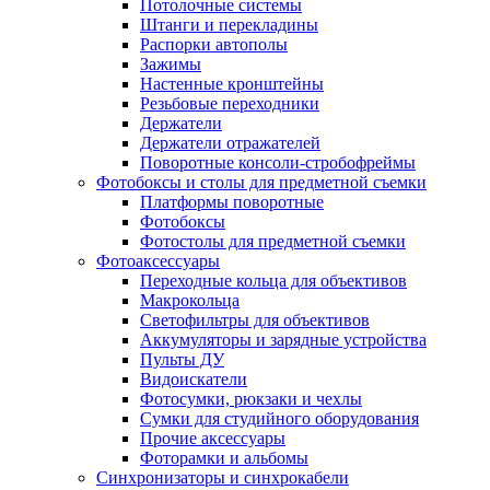
Потолочные системы
Штанги и перекладины
Распорки автополы
Зажимы
Настенные кронштейны
Резьбовые переходники
Держатели
Держатели отражателей
Поворотные консоли-стробофреймы
Фотобоксы и столы для предметной съемки
Платформы поворотные
Фотобоксы
Фотостолы для предметной съемки
Фотоаксессуары
Переходные кольца для объективов
Макрокольца
Светофильтры для объективов
Аккумуляторы и зарядные устройства
Пульты ДУ
Видоискатели
Фотосумки, рюкзаки и чехлы
Сумки для студийного оборудования
Прочие аксессуары
Фоторамки и альбомы
Синхронизаторы и синхрокабели