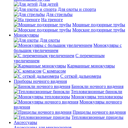
Для детей
Для охоты и спорта
Для стрельбы
На треноге
Мощные подзорные трубы
Морские подзорные трубы
Монокуляры
Для охоты
Монокуляры с
большим увеличением
С переменным
увеличением
Карманные монокуляры
С компасом
С сеткой дальномера
Приборы ночного видения
Бинокли ночного видения
Тепловизионные бинокли
Монокуляры тепловизоры
Монокуляры ночного
видения
Прицелы ночного видения
Тепловизионные прицелы
Аксессуары
Аксессуары для микроскопов