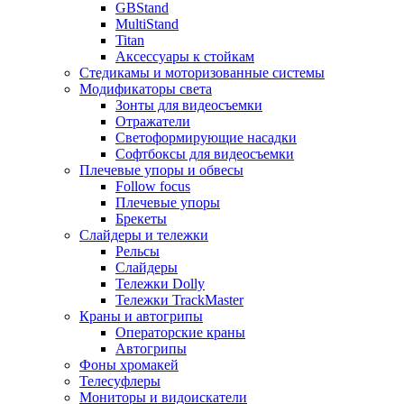
GBStand
MultiStand
Titan
Аксессуары к стойкам
Стедикамы и моторизованные системы
Модификаторы света
Зонты для видеосъемки
Отражатели
Светоформирующие насадки
Софтбоксы для видеосъемки
Плечевые упоры и обвесы
Follow focus
Плечевые упоры
Брекеты
Слайдеры и тележки
Рельсы
Слайдеры
Тележки Dolly
Тележки TrackMaster
Краны и автогрипы
Операторские краны
Автогрипы
Фоны хромакей
Телесуфлеры
Мониторы и видоискатели