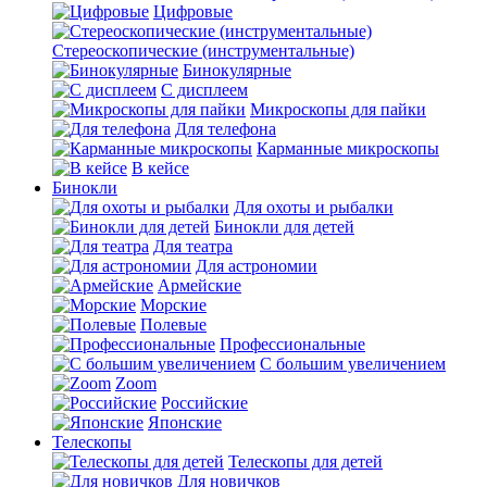
Цифровые
Стереоскопические (инструментальные)
Бинокулярные
С дисплеем
Микроскопы для пайки
Для телефона
Карманные микроскопы
В кейсе
Бинокли
Для охоты и рыбалки
Бинокли для детей
Для театра
Для астрономии
Армейские
Морские
Полевые
Профессиональные
С большим увеличением
Zoom
Российские
Японские
Телескопы
Телескопы для детей
Для новичков