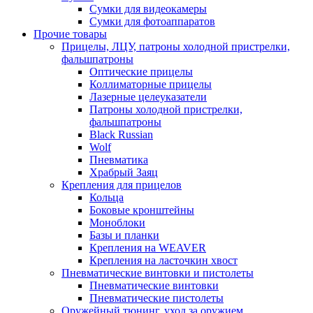
Сумки для видеокамеры
Сумки для фотоаппаратов
Прочие товары
Прицелы, ЛЦУ, патроны холодной пристрелки,
фальшпатроны
Оптические прицелы
Коллиматорные прицелы
Лазерные целеуказатели
Патроны холодной пристрелки,
фальшпатроны
Black Russian
Wolf
Пневматика
Храбрый Заяц
Крепления для прицелов
Кольца
Боковые кронштейны
Моноблоки
Базы и планки
Крепления на WEAVER
Крепления на ласточкин хвост
Пневматические винтовки и пистолеты
Пневматические винтовки
Пневматические пистолеты
Оружейный тюнинг, уход за оружием