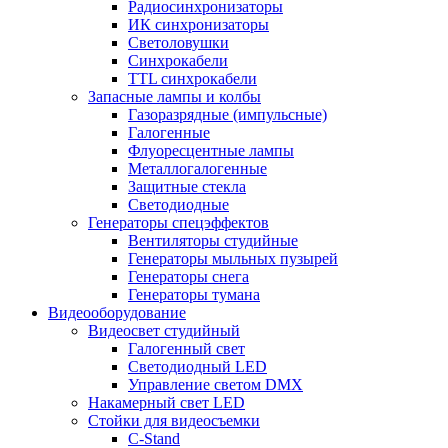
Радиосинхронизаторы
ИК синхронизаторы
Светоловушки
Синхрокабели
TTL синхрокабели
Запасные лампы и колбы
Газоразрядные (импульсные)
Галогенные
Флуоресцентные лампы
Металлогалогенные
Защитные стекла
Светодиодные
Генераторы спецэффектов
Вентиляторы студийные
Генераторы мыльных пузырей
Генераторы снега
Генераторы тумана
Видеооборудование
Видеосвет студийный
Галогенный свет
Светодиодный LED
Управление светом DMX
Накамерный свет LED
Стойки для видеосъемки
C-Stand