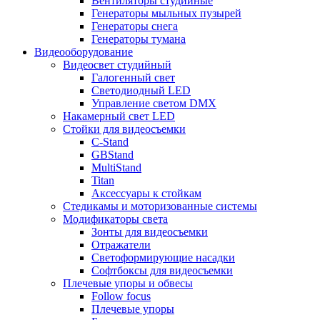
Вентиляторы студийные
Генераторы мыльных пузырей
Генераторы снега
Генераторы тумана
Видеооборудование
Видеосвет студийный
Галогенный свет
Светодиодный LED
Управление светом DMX
Накамерный свет LED
Стойки для видеосъемки
C-Stand
GBStand
MultiStand
Titan
Аксессуары к стойкам
Стедикамы и моторизованные системы
Модификаторы света
Зонты для видеосъемки
Отражатели
Светоформирующие насадки
Софтбоксы для видеосъемки
Плечевые упоры и обвесы
Follow focus
Плечевые упоры