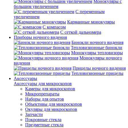
Монокуляры с
большим увеличением
С переменным
увеличением
Карманные монокуляры
С компасом
С сеткой дальномера
Приборы ночного видения
Бинокли ночного видения
Тепловизионные бинокли
Монокуляры тепловизоры
Монокуляры ночного
видения
Прицелы ночного видения
Тепловизионные прицелы
Аксессуары
Аксессуары для микроскопов
Камеры для микроскопов
Микропрепараты
Наборы для опытов
Объективы для микроскопов
Окуляры для микроскопов
Запчасти
Покровные стекла
Предметные стекла