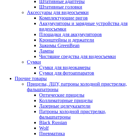
Штативные адаптеры
Штативные головки
Аксессуары для видеосъемки
Комплектующие ригов
Аккумуляторы и зарядные устройства для
видеосъемки
Площадки для аккумуляторов
Кронштейны и держатели
Зажимы GreenBean
Лампы
Чистящие средства для видеосъемки
Сумки
Сумки для видеокамеры
Сумки для фотоаппаратов
Прочие товары
Прицелы, ЛЦУ, патроны холодной пристрелки,
фальшпатроны
Оптические прицелы
Коллиматорные прицелы
Лазерные целеуказатели
Патроны холодной пристрелки,
фальшпатроны
Black Russian
Wolf
Пневматика