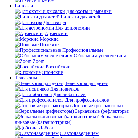
В кейсе
Бинокли
Для охоты и рыбалки
Бинокли для детей
Для театра
Для астрономии
Армейские
Морские
Полевые
Профессиональные
С большим увеличением
Zoom
Российские
Японские
Телескопы
Телескопы для детей
Для новичков
Для любителей
Для профессионалов
Линзовые (рефракторы)
Зеркальные (рефлекторы)
Зеркально-
линзовые (катадиоптрики)
Добсона
С автонаведением