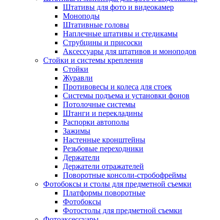
Штативы для фото и видеокамер
Моноподы
Штативные головы
Наплечные штативы и стедикамы
Струбцины и присоски
Аксессуары для штативов и моноподов
Стойки и системы крепления
Стойки
Журавли
Противовесы и колеса для стоек
Системы подъема и установки фонов
Потолочные системы
Штанги и перекладины
Распорки автополы
Зажимы
Настенные кронштейны
Резьбовые переходники
Держатели
Держатели отражателей
Поворотные консоли-стробофреймы
Фотобоксы и столы для предметной съемки
Платформы поворотные
Фотобоксы
Фотостолы для предметной съемки
Фотоаксессуары