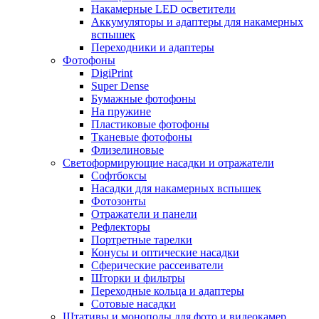
Накамерные LED осветители
Аккумуляторы и адаптеры для накамерных
вспышек
Переходники и адаптеры
Фотофоны
DigiPrint
Super Dense
Бумажные фотофоны
На пружине
Пластиковые фотофоны
Тканевые фотофоны
Флизелиновые
Светоформирующие насадки и отражатели
Софтбоксы
Насадки для накамерных вспышек
Фотозонты
Отражатели и панели
Рефлекторы
Портретные тарелки
Конусы и оптические насадки
Сферические рассеиватели
Шторки и фильтры
Переходные кольца и адаптеры
Сотовые насадки
Штативы и моноподы для фото и видеокамер