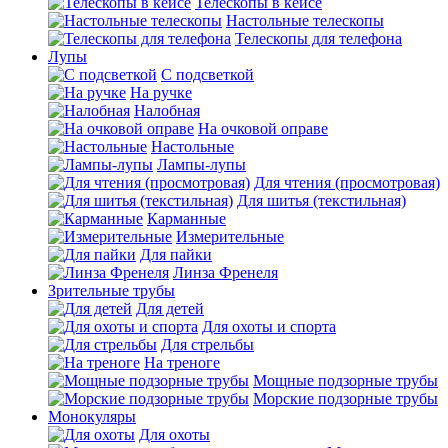
Телескопы в кейсе
Настольные телескопы
Телескопы для телефона
Лупы
С подсветкой
На ручке
Налобная
На очковой оправе
Настольные
Лампы-лупы
Для чтения (просмотровая)
Для шитья (текстильная)
Карманные
Измерительные
Для пайки
Линза Френеля
Зрительные трубы
Для детей
Для охоты и спорта
Для стрельбы
На треноге
Мощные подзорные трубы
Морские подзорные трубы
Монокуляры
Для охоты