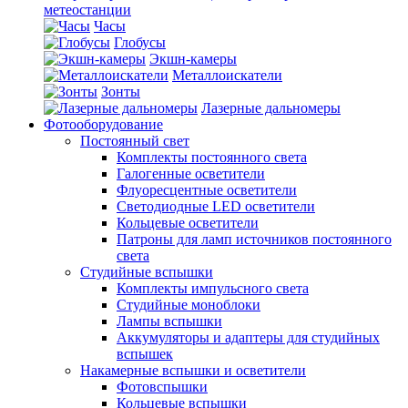
метеостанции
Часы
Глобусы
Экшн-камеры
Металлоискатели
Зонты
Лазерные дальномеры
Фотооборудование
Постоянный свет
Комплекты постоянного света
Галогенные осветители
Флуоресцентные осветители
Светодиодные LED осветители
Кольцевые осветители
Патроны для ламп источников постоянного
света
Студийные вспышки
Комплекты импульсного света
Студийные моноблоки
Лампы вспышки
Аккумуляторы и адаптеры для студийных
вспышек
Накамерные вспышки и осветители
Фотовспышки
Кольцевые вспышки