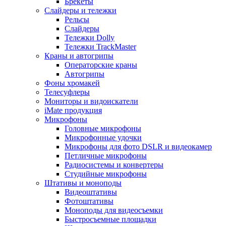
Брекеты
Слайдеры и тележки
Рельсы
Слайдеры
Тележки Dolly
Тележки TrackMaster
Краны и автогрипы
Операторские краны
Автогрипы
Фоны хромакей
Телесуфлеры
Мониторы и видоискатели
iMate продукция
Микрофоны
Головные микрофоны
Микрофонные удочки
Микрофоны для фото DSLR и видеокамер
Петличные микрофоны
Радиосистемы и конвертеры
Студийные микрофоны
Штативы и моноподы
Видеоштативы
Фотоштативы
Моноподы для видеосъемки
Быстросъемные площадки