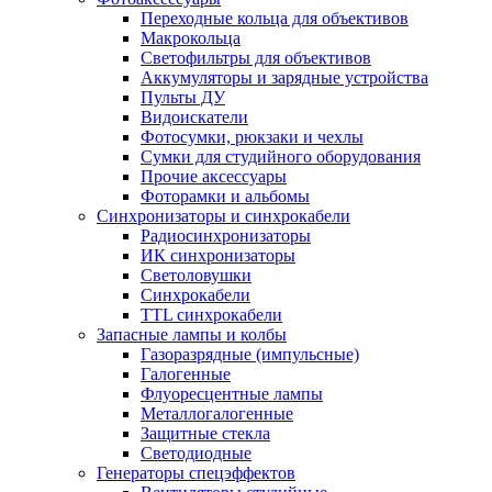
Переходные кольца для объективов
Макрокольца
Светофильтры для объективов
Аккумуляторы и зарядные устройства
Пульты ДУ
Видоискатели
Фотосумки, рюкзаки и чехлы
Сумки для студийного оборудования
Прочие аксессуары
Фоторамки и альбомы
Синхронизаторы и синхрокабели
Радиосинхронизаторы
ИК синхронизаторы
Светоловушки
Синхрокабели
TTL синхрокабели
Запасные лампы и колбы
Газоразрядные (импульсные)
Галогенные
Флуоресцентные лампы
Металлогалогенные
Защитные стекла
Светодиодные
Генераторы спецэффектов