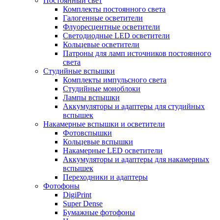
Постоянный свет
Комплекты постоянного света
Галогенные осветители
Флуоресцентные осветители
Светодиодные LED осветители
Кольцевые осветители
Патроны для ламп источников постоянного
света
Студийные вспышки
Комплекты импульсного света
Студийные моноблоки
Лампы вспышки
Аккумуляторы и адаптеры для студийных
вспышек
Накамерные вспышки и осветители
Фотовспышки
Кольцевые вспышки
Накамерные LED осветители
Аккумуляторы и адаптеры для накамерных
вспышек
Переходники и адаптеры
Фотофоны
DigiPrint
Super Dense
Бумажные фотофоны