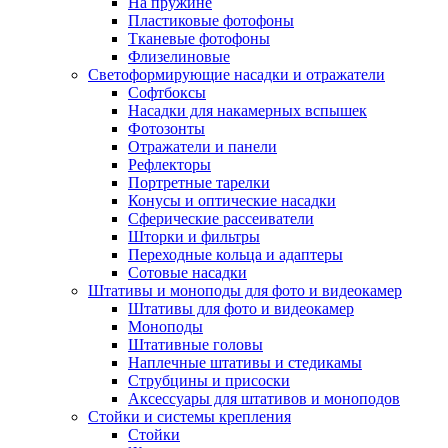
На пружине
Пластиковые фотофоны
Тканевые фотофоны
Флизелиновые
Светоформирующие насадки и отражатели
Софтбоксы
Насадки для накамерных вспышек
Фотозонты
Отражатели и панели
Рефлекторы
Портретные тарелки
Конусы и оптические насадки
Сферические рассеиватели
Шторки и фильтры
Переходные кольца и адаптеры
Сотовые насадки
Штативы и моноподы для фото и видеокамер
Штативы для фото и видеокамер
Моноподы
Штативные головы
Наплечные штативы и стедикамы
Струбцины и присоски
Аксессуары для штативов и моноподов
Стойки и системы крепления
Стойки