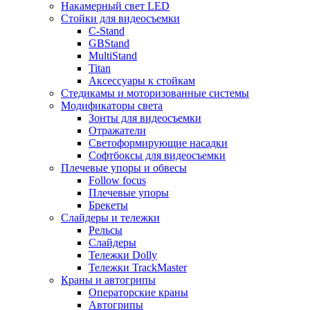
Накамерный свет LED
Стойки для видеосъемки
C-Stand
GBStand
MultiStand
Titan
Аксессуары к стойкам
Стедикамы и моторизованные системы
Модификаторы света
Зонты для видеосъемки
Отражатели
Светоформирующие насадки
Софтбоксы для видеосъемки
Плечевые упоры и обвесы
Follow focus
Плечевые упоры
Брекеты
Слайдеры и тележки
Рельсы
Слайдеры
Тележки Dolly
Тележки TrackMaster
Краны и автогрипы
Операторские краны
Автогрипы