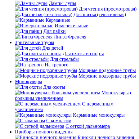
Лампы-лупы
Для чтения (просмотровая)
Для шитья (текстильная)
Карманные
Измерительные
Для пайки
Линза Френеля
Зрительные трубы
Для детей
Для охоты и спорта
Для стрельбы
На треноге
Мощные подзорные трубы
Морские подзорные трубы
Монокуляры
Для охоты
Монокуляры с
большим увеличением
С переменным
увеличением
Карманные монокуляры
С компасом
С сеткой дальномера
Приборы ночного видения
Бинокли ночного видения