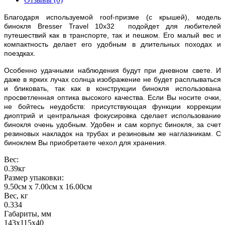
Благодаря используемой roof-призме (с крышей), модель
бинокля Bresser Travel 10x32 подойдет для любителей
путешествий как в транспорте, так и пешком. Его малый вес и
компактность делает его удобным в длительных походах и
поездках.
Особенно удачными наблюдения будут при дневном свете. И
даже в ярких лучах солнца изображение не будет расплываться
и бликовать, так как в конструкции бинокля использована
просветленная оптика высокого качества. Если Вы носите очки,
не бойтесь неудобств: присутствующая функции коррекции
диоптрий и центральная фокусировка сделает использование
бинокля очень удобным. Удобен и сам корпус бинокля, за счет
резиновых накладок на трубах и резиновым же наглазникам. С
биноклем Вы приобретаете чехол для хранения.
Вес:
0.39кг
Размер упаковки:
9.50см x 7.00см x 16.00см
Вес, кг
0.334
Габариты, мм
143x115x40