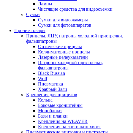
Лампы
Чистящие средства для видеосъемки
Сумки
Сумки для видеокамеры
Сумки для фотоаппаратов
Прочие товары
Прицелы, ЛЦУ, патроны холодной пристрелки,
фальшпатроны
Оптические прицелы
Коллиматорные прицелы
Лазерные целеуказатели
Патроны холодной пристрелки,
фальшпатроны
Black Russian
Wolf
Пневматика
Храбрый Заяц
Крепления для прицелов
Кольца
Боковые кронштейны
Моноблоки
Базы и планки
Крепления на WEAVER
Крепления на ласточкин хвост
Пневматические винтовки и пистолеты