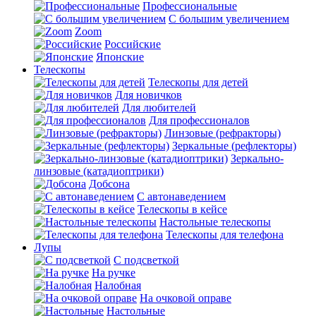
Профессиональные
С большим увеличением
Zoom
Российские
Японские
Телескопы
Телескопы для детей
Для новичков
Для любителей
Для профессионалов
Линзовые (рефракторы)
Зеркальные (рефлекторы)
Зеркально-
линзовые (катадиоптрики)
Добсона
С автонаведением
Телескопы в кейсе
Настольные телескопы
Телескопы для телефона
Лупы
С подсветкой
На ручке
Налобная
На очковой оправе
Настольные