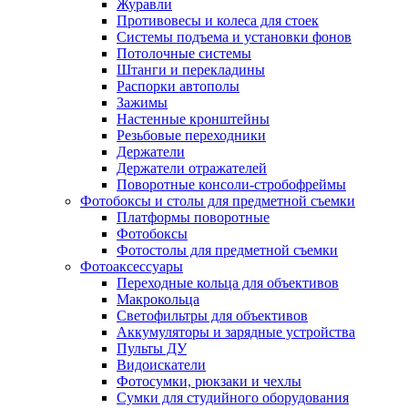
Журавли
Противовесы и колеса для стоек
Системы подъема и установки фонов
Потолочные системы
Штанги и перекладины
Распорки автополы
Зажимы
Настенные кронштейны
Резьбовые переходники
Держатели
Держатели отражателей
Поворотные консоли-стробофреймы
Фотобоксы и столы для предметной съемки
Платформы поворотные
Фотобоксы
Фотостолы для предметной съемки
Фотоаксессуары
Переходные кольца для объективов
Макрокольца
Светофильтры для объективов
Аккумуляторы и зарядные устройства
Пульты ДУ
Видоискатели
Фотосумки, рюкзаки и чехлы
Сумки для студийного оборудования