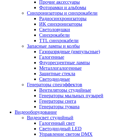
Прочие аксессуары
Фоторамки и альбомы
Синхронизаторы и синхрокабели
Радиосинхронизаторы
ИК синхронизаторы
Светоловушки
Синхрокабели
TTL синхрокабели
Запасные лампы и колбы
Газоразрядные (импульсные)
Галогенные
Флуоресцентные лампы
Металлогалогенные
Защитные стекла
Светодиодные
Генераторы спецэффектов
Вентиляторы студийные
Генераторы мыльных пузырей
Генераторы снега
Генераторы тумана
Видеооборудование
Видеосвет студийный
Галогенный свет
Светодиодный LED
Управление светом DMX