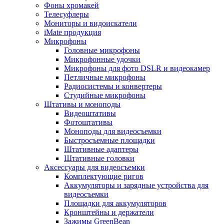
Фоны хромакей
Телесуфлеры
Мониторы и видоискатели
iMate продукция
Микрофоны
Головные микрофоны
Микрофонные удочки
Микрофоны для фото DSLR и видеокамер
Петличные микрофоны
Радиосистемы и конвертеры
Студийные микрофоны
Штативы и моноподы
Видеоштативы
Фотоштативы
Моноподы для видеосъемки
Быстросъемные площадки
Штативные адаптеры
Штативные головки
Аксессуары для видеосъемки
Комплектующие ригов
Аккумуляторы и зарядные устройства для
видеосъемки
Площадки для аккумуляторов
Кронштейны и держатели
Зажимы GreenBean